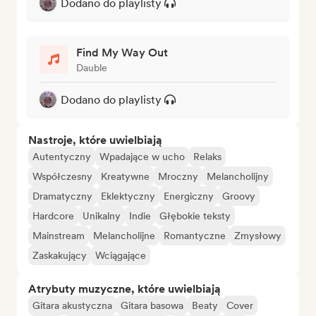
Dodano do playlisty
Find My Way Out
Dauble
Dodano do playlisty
Nastroje, które uwielbiają
Autentyczny
Wpadające w ucho
Relaks
Współczesny
Kreatywne
Mroczny
Melancholijny
Dramatyczny
Eklektyczny
Energiczny
Groovy
Hardcore
Unikalny
Indie
Głębokie teksty
Mainstream
Melancholijne
Romantyczne
Zmysłowy
Zaskakujący
Wciągające
Atrybuty muzyczne, które uwielbiają
Gitara akustyczna
Gitara basowa
Beaty
Cover