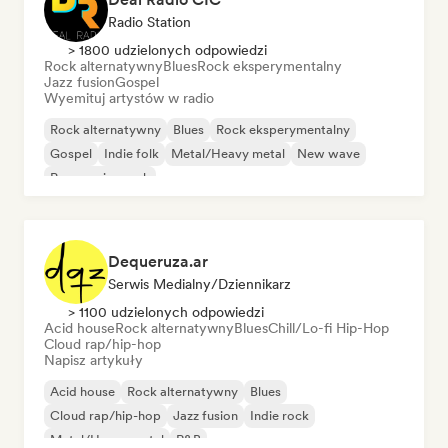
Radio Station
> 1800 udzielonych odpowiedzi
Rock alternatywny
Blues
Rock eksperymentalny
Jazz fusion
Gospel
Wyemituj artystów w radio
Rock alternatywny
Blues
Rock eksperymentalny
Gospel
Indie folk
Metal/Heavy metal
New wave
Progressive rock
Dequeruza.ar
Serwis Medialny/Dziennikarz
> 1100 udzielonych odpowiedzi
Acid house
Rock alternatywny
Blues
Chill/Lo-fi Hip-Hop
Cloud rap/hip-hop
Napisz artykuły
Acid house
Rock alternatywny
Blues
Cloud rap/hip-hop
Jazz fusion
Indie rock
Metal/Heavy metal
R&B