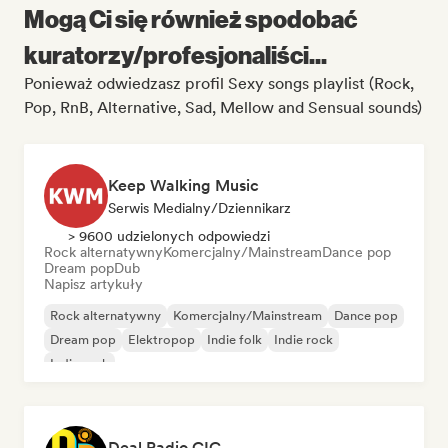
Mogą Ci się również spodobać
kuratorzy/profesjonaliści...
Ponieważ odwiedzasz profil Sexy songs playlist (Rock,
Pop, RnB, Alternative, Sad, Mellow and Sensual sounds)
Keep Walking Music
Serwis Medialny/Dziennikarz
> 9600 udzielonych odpowiedzi
Rock alternatywny
Komercjalny/Mainstream
Dance pop
Dream pop
Dub
Napisz artykuły
Rock alternatywny
Komercjalny/Mainstream
Dance pop
Dream pop
Elektropop
Indie folk
Indie rock
Indie rock
Deal Radio CIC