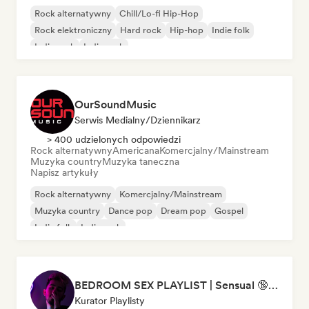
Rock alternatywny
Chill/Lo-fi Hip-Hop
Rock elektroniczny
Hard rock
Hip-hop
Indie folk
Indie rock
Indie rock
OurSoundMusic
Serwis Medialny/Dziennikarz
> 400 udzielonych odpowiedzi
Rock alternatywny
Americana
Komercjalny/Mainstream
Muzyka country
Muzyka taneczna
Napisz artykuły
Rock alternatywny
Komercjalny/Mainstream
Muzyka country
Dance pop
Dream pop
Gospel
Indie folk
Indie rock
BEDROOM SEX PLAYLIST | Sensual 🔞 (Chase Atlantic - Swim, The Weeknd - Often, ZAYN, Two Feet) (sexy, dark, sad, chill, melancholy, moody, vibe, pop, rock, rnb, hiphop)
Kurator Playlisty