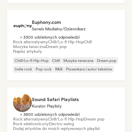
Euphony.com
Serwis Medialny/Dziennikarz
> 3300 udzielonych odpowiedzi
Rock alternatywny
Chill/Lo-fi Hip-Hop
Chill
Muzyka taneczna
Dream pop
Napisz artykuły
Chill/Lo-fi Hip-Hop
Chill
Muzyka taneczna
Dream pop
Indie rock
Pop rock
R&B
Piosenkarz i autor tekstów
Sound Safari Playlists
Kurator Playlisty
> 3800 udzielonych odpowiedzi
Rock alternatywny
Chill/Lo-fi Hip-Hop
Dream pop
Rock elektroniczny
Electro swing
Dodaj artystów do moich wpływowych playlist