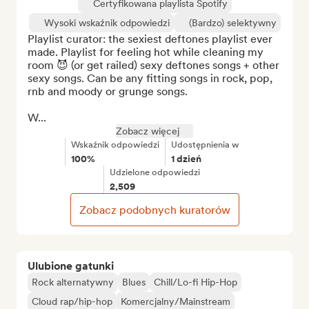
Certyfikowana playlista Spotify
Wysoki wskaźnik odpowiedzi
(Bardzo) selektywny
Playlist curator: the sexiest deftones playlist ever 
made. Playlist for feeling hot while cleaning my 
room 😈 (or get railed) sexy deftones songs + other 
sexy songs. Can be any fitting songs in rock, pop, 
rnb and moody or grunge songs.

W...
Zobacz więcej
Wskaźnik odpowiedzi
Udostępnienia w
100%
1 dzień
Udzielone odpowiedzi
2,509
Zobacz podobnych kuratorów
Ulubione gatunki
Rock alternatywny
Blues
Chill/Lo-fi Hip-Hop
Cloud rap/hip-hop
Komercjalny/Mainstream