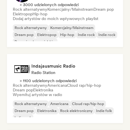
> 3000 udzielonych odpowiedzi
Rock alternatywny
Komercjalny/Mainstream
Dream pop
Elektropop
Hip-hop
Dodaj artystów do moich wpływowych playlist
Rock alternatywny
Komercjalny/Mainstream
Dream pop
Elektropop
Hip-hop
Indie rock
Indie rock
Rap w języku angielskim
Indajausmusic Radio
Radio Station
> 1100 udzielonych odpowiedzi
Rock alternatywny
Americana
Cloud rap/hip-hop
Dream pop
Elektronika
Wyemituj artystów w radio
Rock alternatywny
Americana
Cloud rap/hip-hop
Dream pop
Elektronika
Rock elektroniczny
Indie folk
Indie rock