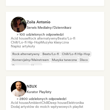
Zoila Antonio
Serwis Medialny/Dziennikarz
> 100 udzielonych odpowiedzi
Acid house
Rock alternatywny
Beats/Lo-fi
Chill/Lo-fi Hip-Hop
Muzyka klasyczna
Napisz artykuły
Rock alternatywny
Beats/Lo-fi
Chill/Lo-fi Hip-Hop
Komercjalny/Mainstream
Muzyka taneczna
Disco
Dream pop
House
N3UX
Kurator Playlisty
> 2800 udzielonych odpowiedzi
Acid house
Ambient
Chill
Deep house
Elektronika
Dodaj artystów do moich wpływowych playlist