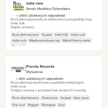
indie now
Serwis Medialny/Dziennikarz
> 2400 udzielonych odpowiedzi
Rock alternatywny
Rock elektroniczny
Gospel
Hip-hop
Indie folk
Napisz artykuły
Rock alternatywny
Gospel
Indie folk
Indie rock
Indie rock
Międzynarodowy rap
Metal/Heavy metal
Pop rock
Pravda Records
Wytwórnia
> 800 udzielonych odpowiedzi
Rock alternatywny
Dream pop
Elektronika
Gospel
Indie rock
Podpisz umowę z artystami lub wydaj ich muzykę
Rock alternatywny
Dream pop
Gospel
New wave
Pop-soul
Reggae
Shoegaze
Soul