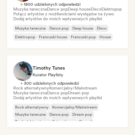
> 1800 udzielonych odpowiedzi
Muzyka taneczna
Dance pop
Deep house
Disco
Elektropop
Połącz artystów z możliwościami występów na żywo
Dodaj artystów do moich wpływowych playlist
Muzyka taneczna
Dance pop
Deep house
Disco
Elektropop
Francuski house
Francuski pop
House
Timothy Tunes
Kurator Playlisty
> 300 udzielonych odpowiedzi
Rock alternatywny
Komercjalny/Mainstream
Muzyka taneczna
Dance pop
Dream pop
Dodaj artystów do moich wpływowych playlist
Rock alternatywny
Komercjalny/Mainstream
Muzyka taneczna
Dance pop
Dream pop
Rock elektroniczny
Future house
Gospel