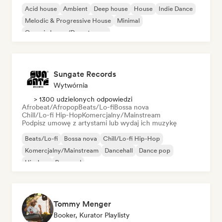
Acid house
Ambient
Deep house
House
Indie Dance
Melodic & Progressive House
Minimal
Organic house/Downtempo
Sungate Records
Wytwórnia
> 1300 udzielonych odpowiedzi
Afrobeat/Afropop
Beats/Lo-fi
Bossa nova
Chill/Lo-fi Hip-Hop
Komercjalny/Mainstream
Podpisz umowę z artystami lub wydaj ich muzykę
Beats/Lo-fi
Bossa nova
Chill/Lo-fi Hip-Hop
Komercjalny/Mainstream
Dancehall
Dance pop
Hip-hop
Pop-soul
Tommy Menger
Booker, Kurator Playlisty