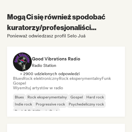
Mogą Ci się również spodobać
kuratorzy/profesjonaliści...
Ponieważ odwiedzasz profil Selo Juá
Good Vibrations Radio
Radio Station
> 2900 udzielonych odpowiedzi
Blues
Rock elektroniczny
Rock eksperymentalny
Funk
Gospel
Wyemituj artystów w radio
Blues
Rock eksperymentalny
Gospel
Hard rock
Indie rock
Progressive rock
Psychedeliczny rock
Rock & Roll/Classic Rock