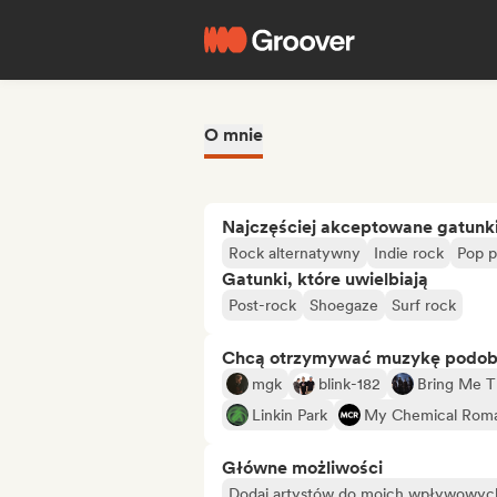
O mnie
Najczęściej akceptowane gatunk
Rock alternatywny
Indie rock
Pop 
Gatunki, które uwielbiają
Post-rock
Shoegaze
Surf rock
Chcą otrzymywać muzykę podo
mgk
blink-182
Bring Me T
Linkin Park
My Chemical Rom
Główne możliwości
Dodaj artystów do moich wpływowych 