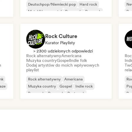
Deutschpop/Niemiecki pop
Hard rock
Ne
Metal/Heavy metal
Pop punk
Pop rock
Pu
Post-rock
Punk rock
Rock Culture
Kurator Playlisty
> 2300 udzielonych odpowiedzi
Rock alternatywny
Americana
Roc
Muzyka country
Gospel
Indie folk
Indi
h
Dodaj artystów do moich wpływowych
Twó
playlist
rela
nk
Rock alternatywny
Americana
Ro
aze
Muzyka country
Gospel
Indie rock
Po
Pop punk
Pop rock
Post-rock
Pu