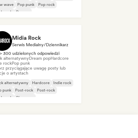
w wave
Pop punk
Pop rock
nk rock
Reggae
Midia Rock
Serwis Medialny/Dziennikarz
> 300 udzielonych odpowiedzi
k alternatywny
Dream pop
Hardcore
e rock
Pop punk
rz przyciągające uwagę posty lub
cje o artystach
ck alternatywny
Hardcore
Indie rock
p punk
Post-rock
Post-rock
nk rock
Shoegaze