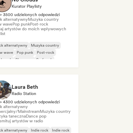
Kurator Playlisty
> 3500 udzielonych odpowiedzi
k alternatywny
Muzyka country
 wave
Pop punk
Post-rock
aj artystów do moich wpływowych
list
ck alternatywny
Muzyka country
w wave
Pop punk
Post-rock
nk rock
Shoegaze
Surf rock
Laura Beth
Radio Station
> 4300 udzielonych odpowiedzi
k alternatywny
ercjalny/Mainstream
Muzyka country
yka taneczna
Dance pop
mituj artystów w radio
ck alternatywny
Indie rock
Indie rock