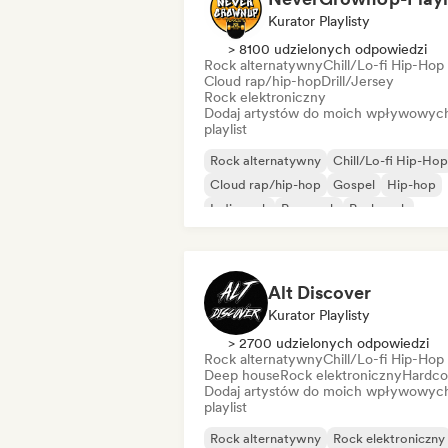
Kurator Playlisty
> 8100 udzielonych odpowiedzi
Rock alternatywny
Chill/Lo-fi Hip-Hop
Cloud rap/hip-hop
Drill/Jersey
Rock elektroniczny
Dodaj artystów do moich wpływowyc
playlist
Rock alternatywny
Chill/Lo-fi Hip-Hop
Cloud rap/hip-hop
Gospel
Hip-hop
Indie rock
Pop punk
Punk rock
Alt Discover
Kurator Playlisty
> 2700 udzielonych odpowiedzi
Rock alternatywny
Chill/Lo-fi Hip-Hop
Deep house
Rock elektroniczny
Hardco
Dodaj artystów do moich wpływowyc
playlist
Rock alternatywny
Rock elektroniczny