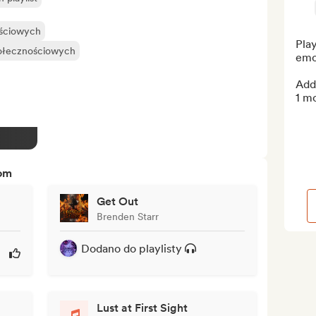
ościowych
Play
połecznościowych
emo
Add 
1 m
tom
Get Out
Brenden Starr
Dodano do playlisty
Lust at First Sight