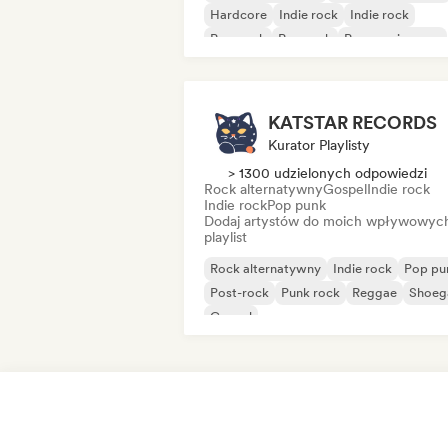
Hardcore
Indie rock
Indie rock
Pop punk
Pop rock
Progressive pop
KATSTAR RECORDS
Kurator Playlisty
> 1300 udzielonych odpowiedzi
Rock alternatywny
Gospel
Indie rock
Indie rock
Pop punk
Dodaj artystów do moich wpływowyc
playlist
Rock alternatywny
Indie rock
Pop pu
Post-rock
Punk rock
Reggae
Shoeg
Gospel