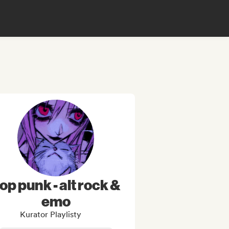
op punk - alt rock &
emo
Kurator Playlisty