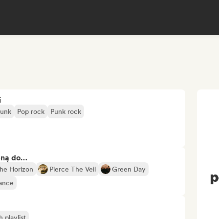
i
punk
Pop rock
Punk rock
bną do…
he Horizon
Pierce The Veil
Green Day
p
ance
playlist