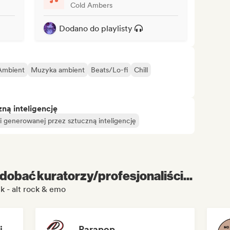
Cold Ambers
Dodano do playlisty
Ambient
Muzyka ambient
Beats/Lo-fi
Chill
ą inteligencję
 generowanej przez sztuczną inteligencję
dobać kuratorzy/profesjonaliści...
 - alt rock & emo
NeverGrownUp-Playlists
Parapop