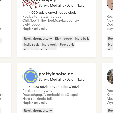
Serwis Medialny/Dziennikarz
> 600 udzielonych odpowiedzi
Rock alternatywny
Blues
Roc
Chill/Lo-fi Hip-Hop
Muzyka country
New
Elektropop
Dod
h
Napisz artykuły
play
Rock alternatywny
Elektropop
Indie folk
Ro
Indie rock
Indie rock
Pop punk
Ne
Pop rock
Punk rock
Pu
prettyinnoise.de
Serwis Medialny/Dziennikarz
> 1800 udzielonych odpowiedzi
Rock alternatywny
Roc
re
Deutschpop/Niemiecki pop
Gospel
Kom
h
Hard rock
Indie folk
Muz
Napisz artykuły
Wye
Rock alternatywny
Ro