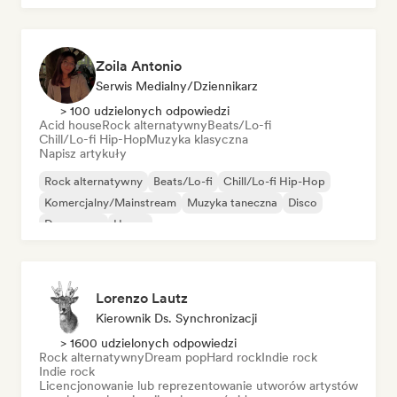
Zoila Antonio
Serwis Medialny/Dziennikarz
> 100 udzielonych odpowiedzi
Acid house
Rock alternatywny
Beats/Lo-fi
Chill/Lo-fi Hip-Hop
Muzyka klasyczna
Napisz artykuły
Rock alternatywny
Beats/Lo-fi
Chill/Lo-fi Hip-Hop
Komercjalny/Mainstream
Muzyka taneczna
Disco
Dream pop
House
Lorenzo Lautz
Kierownik Ds. Synchronizacji
> 1600 udzielonych odpowiedzi
Rock alternatywny
Dream pop
Hard rock
Indie rock
Indie rock
Licencjonowanie lub reprezentowanie utworów artystów