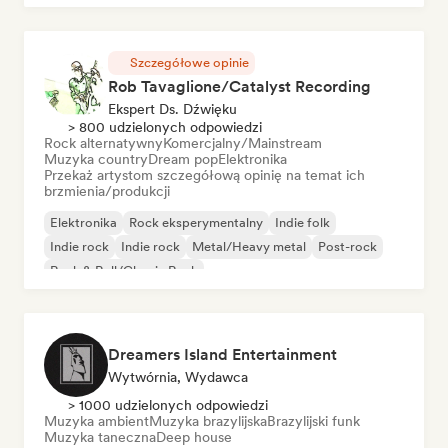
Szczegółowe opinie
Rob Tavaglione/Catalyst Recording
Ekspert Ds. Dźwięku
> 800 udzielonych odpowiedzi
Rock alternatywny
Komercjalny/Mainstream
Muzyka country
Dream pop
Elektronika
Przekaż artystom szczegółową opinię na temat ich
brzmienia/produkcji
Elektronika
Rock eksperymentalny
Indie folk
Indie rock
Indie rock
Metal/Heavy metal
Post-rock
Rock & Roll/Classic Rock
Dreamers Island Entertainment
Wytwórnia, Wydawca
> 1000 udzielonych odpowiedzi
Muzyka ambient
Muzyka brazylijska
Brazylijski funk
Muzyka taneczna
Deep house