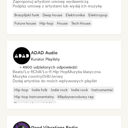
Zaproponuj artystom umowę wydawniczą
Podpisz umowę z artystami lub wydaj ich muzykę
Brazylijski funk
Deep house
Elektronika
Elektropop
Future house
Hip-hop
House
Tech House
ADAD Audio
Kurator Playlisty
> 4900 udzielonych odpowiedzi
Beats/Lo-fi
Chill/Lo-fi Hip-Hop
Muzyka klasyczna
Muzyka country
Drill/Jersey
Dodaj artystów do moich wpływowych playlist
Hip-hop
Indie folk
Indie rock
Indie rock
Instrumental
Hip-hop instrumentalny
Międzynarodowy rap
Rap w języku angielskim
Good Vibrations Radio