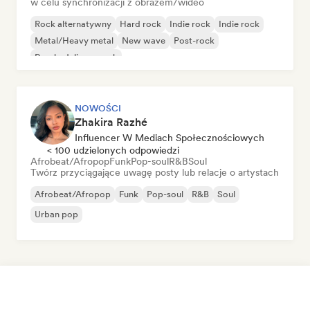
w celu synchronizacji z obrazem/wideo
Rock alternatywny
Hard rock
Indie rock
Indie rock
Metal/Heavy metal
New wave
Post-rock
Psychedeliczny rock
NOWOŚCI
Zhakira Razhé
Influencer W Mediach Społecznościowych
< 100 udzielonych odpowiedzi
Afrobeat/Afropop
Funk
Pop-soul
R&B
Soul
Twórz przyciągające uwagę posty lub relacje o artystach
Afrobeat/Afropop
Funk
Pop-soul
R&B
Soul
Urban pop