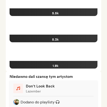
5.5k
5.3k
1.9k
Niedawno dali szansę tym artystom
Don't Look Back
Lazember
Dodano do playlisty