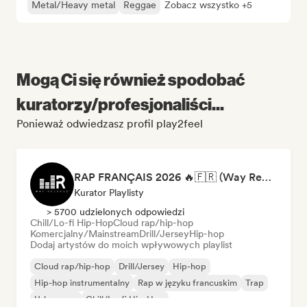
Metal/Heavy metal
Reggae
Zobacz wszystko +5
Mogą Ci się również spodobać
kuratorzy/profesjonaliści...
Ponieważ odwiedzasz profil play2feel
RAP FRANÇAIS 2026 🔥🇫🇷 (Way Records)
Kurator Playlisty
> 5700 udzielonych odpowiedzi
Chill/Lo-fi Hip-Hop
Cloud rap/hip-hop
Komercjalny/Mainstream
Drill/Jersey
Hip-hop
Dodaj artystów do moich wpływowych playlist
Cloud rap/hip-hop
Drill/Jersey
Hip-hop
Hip-hop instrumentalny
Rap w języku francuskim
Trap
Urban pop
Chill/Lo-fi Hip-Hop