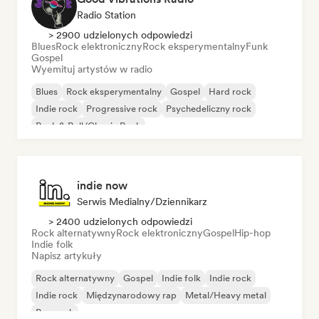
Radio Station
> 2900 udzielonych odpowiedzi
Blues
Rock elektroniczny
Rock eksperymentalny
Funk
Gospel
Wyemituj artystów w radio
Blues
Rock eksperymentalny
Gospel
Hard rock
Indie rock
Progressive rock
Psychedeliczny rock
Rock & Roll/Classic Rock
indie now
Serwis Medialny/Dziennikarz
> 2400 udzielonych odpowiedzi
Rock alternatywny
Rock elektroniczny
Gospel
Hip-hop
Indie folk
Napisz artykuły
Rock alternatywny
Gospel
Indie folk
Indie rock
Indie rock
Międzynarodowy rap
Metal/Heavy metal
Pop rock