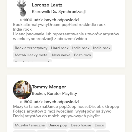
Lorenzo Lautz
Kierownik Ds. Synchronizacji
> 1600 udzielonych odpowiedzi
Rock alternatywny
Dream pop
Hard rock
Indie rock
Indie rock
Licencjonowanie lub reprezentowanie utworów artystów
w celu synchronizacji z obrazem/wideo
Rock alternatywny
Hard rock
Indie rock
Indie rock
Metal/Heavy metal
New wave
Post-rock
Psychedeliczny rock
Tommy Menger
Booker, Kurator Playlisty
> 1800 udzielonych odpowiedzi
Muzyka taneczna
Dance pop
Deep house
Disco
Elektropop
Połącz artystów z możliwościami występów na żywo
Dodaj artystów do moich wpływowych playlist
Muzyka taneczna
Dance pop
Deep house
Disco