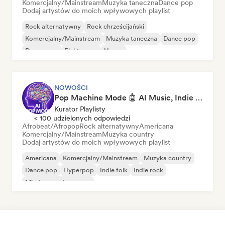
Komercjalny/Mainstream
Muzyka taneczna
Dance pop
Dodaj artystów do moich wpływowych playlist
Rock alternatywny
Rock chrześcijański
Komercjalny/Mainstream
Muzyka taneczna
Dance pop
Dream pop
Elektropop
House
NOWOŚCI
Pop Machine Mode 🤖 AI Music, Indie Pop & Dream Pop
Kurator Playlisty
< 100 udzielonych odpowiedzi
Afrobeat/Afropop
Rock alternatywny
Americana
Komercjalny/Mainstream
Muzyka country
Dodaj artystów do moich wpływowych playlist
Americana
Komercjalny/Mainstream
Muzyka country
Dance pop
Hyperpop
Indie folk
Indie rock
Międzynarodowy pop