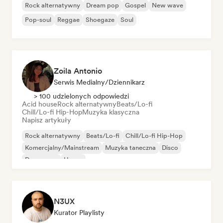
Rock alternatywny
Dream pop
Gospel
New wave
Pop-soul
Reggae
Shoegaze
Soul
Zoila Antonio
Serwis Medialny/Dziennikarz
> 100 udzielonych odpowiedzi
Acid house
Rock alternatywny
Beats/Lo-fi
Chill/Lo-fi Hip-Hop
Muzyka klasyczna
Napisz artykuły
Rock alternatywny
Beats/Lo-fi
Chill/Lo-fi Hip-Hop
Komercjalny/Mainstream
Muzyka taneczna
Disco
Dream pop
House
N3UX
Kurator Playlisty