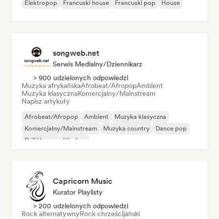
Elektropop
Francuski house
Francuski pop
House
songweb.net
Serwis Medialny/Dziennikarz
> 900 udzielonych odpowiedzi
Muzyka afrykańska
Afrobeat/Afropop
Ambient
Muzyka klasyczna
Komercjalny/Mainstream
Napisz artykuły
Afrobeat/Afropop
Ambient
Muzyka klasyczna
Komercjalny/Mainstream
Muzyka country
Dance pop
Drill/Jersey
Hip-hop
Capricorn Music
Kurator Playlisty
> 200 udzielonych odpowiedzi
Rock alternatywny
Rock chrześcijański