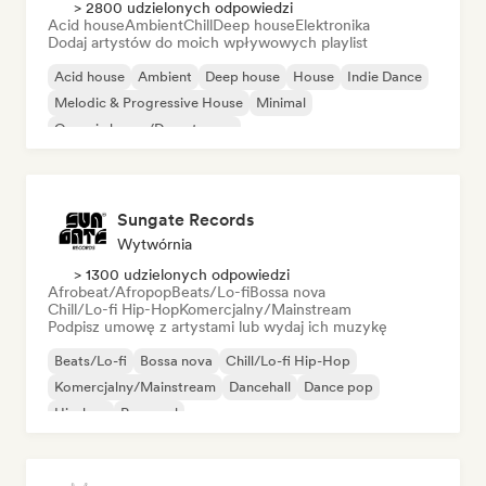
> 2800 udzielonych odpowiedzi
Acid house
Ambient
Chill
Deep house
Elektronika
Dodaj artystów do moich wpływowych playlist
Acid house
Ambient
Deep house
House
Indie Dance
Melodic & Progressive House
Minimal
Organic house/Downtempo
Sungate Records
Wytwórnia
> 1300 udzielonych odpowiedzi
Afrobeat/Afropop
Beats/Lo-fi
Bossa nova
Chill/Lo-fi Hip-Hop
Komercjalny/Mainstream
Podpisz umowę z artystami lub wydaj ich muzykę
Beats/Lo-fi
Bossa nova
Chill/Lo-fi Hip-Hop
Komercjalny/Mainstream
Dancehall
Dance pop
Hip-hop
Pop-soul