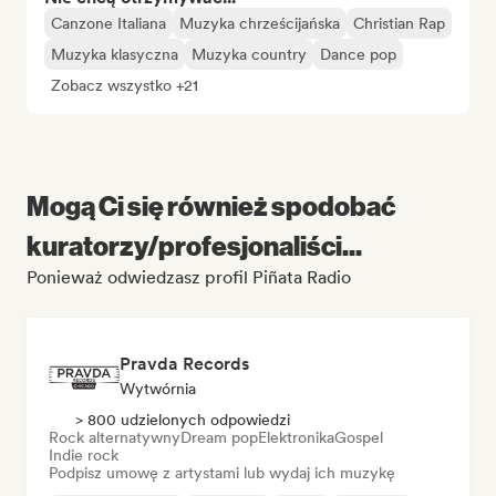
Canzone Italiana
Muzyka chrześcijańska
Christian Rap
Muzyka klasyczna
Muzyka country
Dance pop
Zobacz wszystko +21
Mogą Ci się również spodobać
kuratorzy/profesjonaliści...
Ponieważ odwiedzasz profil Piñata Radio
Pravda Records
Wytwórnia
> 800 udzielonych odpowiedzi
Rock alternatywny
Dream pop
Elektronika
Gospel
Indie rock
Podpisz umowę z artystami lub wydaj ich muzykę