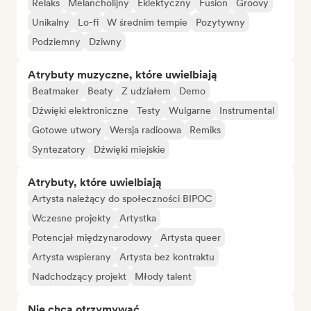
Relaks
Melancholijny
Eklektyczny
Fusion
Groovy
Unikalny
Lo-fi
W średnim tempie
Pozytywny
Podziemny
Dziwny
Atrybuty muzyczne, które uwielbiają
Beatmaker
Beaty
Z udziałem
Demo
Dźwięki elektroniczne
Testy
Wulgarne
Instrumental
Gotowe utwory
Wersja radioowa
Remiks
Syntezatory
Dźwięki miejskie
Atrybuty, które uwielbiają
Artysta należący do społeczności BIPOC
Wczesne projekty
Artystka
Potencjał międzynarodowy
Artysta queer
Artysta wspierany
Artysta bez kontraktu
Nadchodzący projekt
Młody talent
Nie chcą otrzymywać...