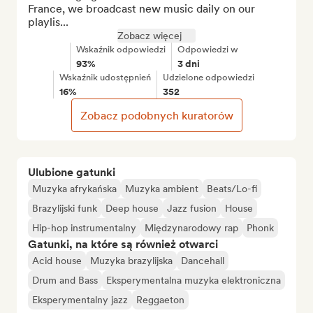
France, we broadcast new music daily on our 
playlis...
Zobacz więcej
Wskaźnik odpowiedzi
Odpowiedzi w
93%
3 dni
Wskaźnik udostępnień
Udzielone odpowiedzi
16%
352
Zobacz podobnych kuratorów
Ulubione gatunki
Muzyka afrykańska
Muzyka ambient
Beats/Lo-fi
Brazylijski funk
Deep house
Jazz fusion
House
Hip-hop instrumentalny
Międzynarodowy rap
Phonk
Gatunki, na które są również otwarci
Acid house
Muzyka brazylijska
Dancehall
Drum and Bass
Eksperymentalna muzyka elektroniczna
Eksperymentalny jazz
Reggaeton