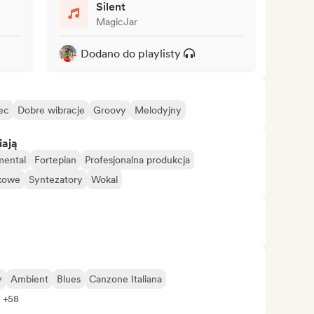
Silent
MagicJar
Dodano do playlisty
ec
Dobre wibracje
Groovy
Melodyjny
iają
mental
Fortepian
Profesjonalna produkcja
kowe
Syntezatory
Wokal
y
Ambient
Blues
Canzone Italiana
 +58