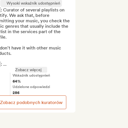
Wysoki wskaźnik udostępnień
: Curator of several playlists on 
ify. We ask that, before 
mitting your music, you check the 
c genres that usually include the 
list in the services part of the 
le.

on't have it with other music 
ucts.

 ...
Zobacz więcej
Wskaźnik udostępnień
64%
Udzielone odpowiedzi
286
Zobacz podobnych kuratorów