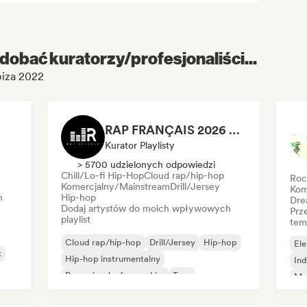
dobać kuratorzy/profesjonaliści...
biza 2022
RAP FRANÇAIS 2026 🔥🇫🇷 (Way Records)
Kurator Playlisty
> 5700 udzielonych odpowiedzi
Chill/Lo-fi Hip-Hop
Cloud rap/hip-hop
Roc
Komercjalny/Mainstream
Drill/Jersey
Kom
h
Hip-hop
Dre
Dodaj artystów do moich wpływowych
Prz
playlist
tem
Cloud rap/hip-hop
Drill/Jersey
Hip-hop
Ele
k
Hip-hop instrumentalny
Ind
Rap w języku francuskim
Trap
Me
Urban pop
Chill/Lo-fi Hip-Hop
Roc