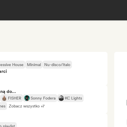
ressive House
Minimal
Nu-disco/Italo
arci
bną do…
FISHER
Sonny Fodera
KC Lights
mes
Zobacz wszystko +7
playlist