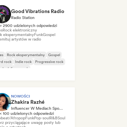
Good Vibrations Radio
Radio Station
> 2900 udzielonych odpowiedzi
es
Rock elektroniczny
k eksperymentalny
Funk
Gospel
mituj artystów w radio
es
Rock eksperymentalny
Gospel
rd rock
Indie rock
Progressive rock
chedeliczny rock
k & Roll/Classic Rock
NOWOŚCI
Zhakira Razhé
Influencer W Mediach Społecznościowych
< 100 udzielonych odpowiedzi
obeat/Afropop
Funk
Pop-soul
R&B
Soul
rz przyciągające uwagę posty lub