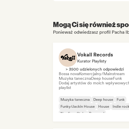
Mogą Ci się również spo
Ponieważ odwiedzasz profil Pacha I
Vokall Records
Kurator Playlisty
> 3500 udzielonych odpowiedzi
Bossa nova
Komercjalny/Mainstream
Muzyka taneczna
Deep house
Funk
Dodaj artystów do moich wpływowyc
playlist
Muzyka taneczna
Deep house
Funk
Funky/Jackin House
House
Indie roc
Nu-disco/Italo
Pop-soul