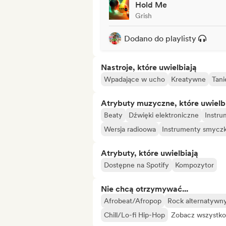
Hold Me
Grish
Dodano do playlisty
Nastroje, które uwielbiają
Wpadające w ucho
Kreatywne
Tani
Atrybuty muzyczne, które uwielb
Beaty
Dźwięki elektroniczne
Instru
Wersja radioowa
Instrumenty smycz
Atrybuty, które uwielbiają
Dostępne na Spotify
Kompozytor
Nie chcą otrzymywać...
Afrobeat/Afropop
Rock alternatywn
Chill/Lo-fi Hip-Hop
Zobacz wszystko