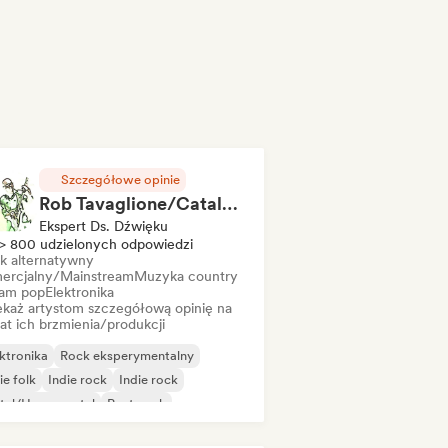
Szczegółowe opinie
Rob Tavaglione/Catalyst Recording
Ekspert Ds. Dźwięku
> 800 udzielonych odpowiedzi
k alternatywny
ercjalny/Mainstream
Muzyka country
am pop
Elektronika
ekaż artystom szczegółową opinię na
at ich brzmienia/produkcji
ktronika
Rock eksperymentalny
ie folk
Indie rock
Indie rock
tal/Heavy metal
Post-rock
k & Roll/Classic Rock