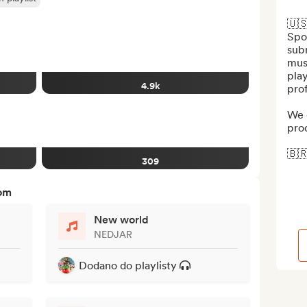
🇺🇸
Spot
sub
musi
play
4.9k
profi
We d
prod
🇧🇷:
309
tom
New world
NEDJAR
Dodano do playlisty