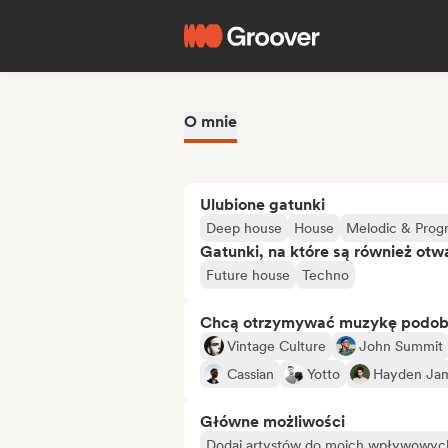
O mnie
Ulubione gatunki
Deep house
House
Melodic & Prog
Gatunki, na które są również otw
Future house
Techno
Chcą otrzymywać muzykę podo
Vintage Culture
John Summit
Cassian
Yotto
Hayden Ja
Główne możliwości
Dodaj artystów do moich wpływowych 