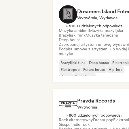
Wytwórnia, Wydawca
> 1000 udzielonych odpowiedzi
Muzyka ambient
Muzyka brazylijska
Brazylijski funk
Muzyka taneczna
Deep house
Zaproponuj artystom umowę wydawni
Podpisz umowę z artystami lub wydaj 
muzykę
Brazylijski funk
Deep house
Elektroni
Elektropop
Future house
Hip-hop
House
Tech House
Pravda Records
Wytwórnia
> 800 udzielonych odpowiedzi
Rock alternatywny
Dream pop
Elektron
Gospel
Indie rock