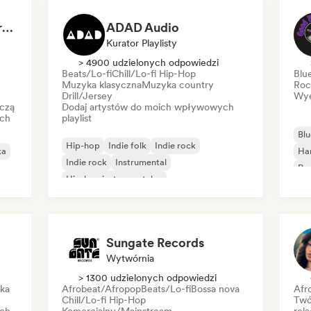
Dreamers Island Entertainment
ADAD Audio
Kurator Playlisty
> 4900 udzielonych odpowiedzi
Beats/Lo-fi
Chill/Lo-fi Hip-Hop
Blu
Muzyka klasyczna
Muzyka country
Roc
Drill/Jersey
Wye
czą
Dodaj artystów do moich wpływowych
ich
playlist
Blu
Hip-hop
Indie folk
Indie rock
ka
Ha
Indie rock
Instrumental
Psy
Hip-hop instrumentalny
Roc
Międzynarodowy rap
Rap w języku angielskim
Sungate Records
Wytwórnia
> 1300 udzielonych odpowiedzi
ika
Afrobeat/Afropop
Beats/Lo-fi
Bossa nova
Afr
Chill/Lo-fi Hip-Hop
Twó