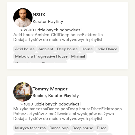
N3UX
Kurator Playlisty
> 2800 udzielonych odpowiedzi
Acid house
Ambient
Chill
Deep house
Elektronika
Dodaj artystów do moich wpływowych playlist
Acid house
Ambient
Deep house
House
Indie Dance
Melodic & Progressive House
Minimal
Organic house/Downtempo
Tommy Menger
Booker, Kurator Playlisty
> 1800 udzielonych odpowiedzi
Muzyka taneczna
Dance pop
Deep house
Disco
Elektropop
Połącz artystów z możliwościami występów na żywo
Dodaj artystów do moich wpływowych playlist
Muzyka taneczna
Dance pop
Deep house
Disco