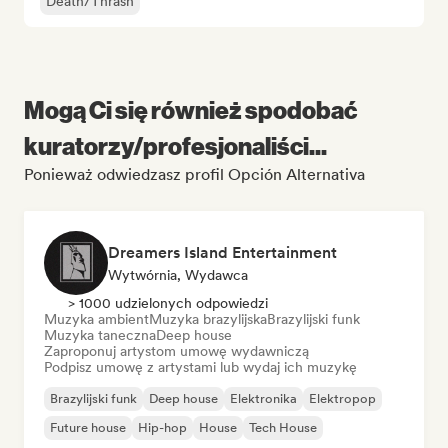
Death/Thrash
Mogą Ci się również spodobać
kuratorzy/profesjonaliści...
Ponieważ odwiedzasz profil Opción Alternativa
Dreamers Island Entertainment
Wytwórnia, Wydawca
> 1000 udzielonych odpowiedzi
Muzyka ambient
Muzyka brazylijska
Brazylijski funk
Muzyka taneczna
Deep house
Zaproponuj artystom umowę wydawniczą
Podpisz umowę z artystami lub wydaj ich muzykę
Brazylijski funk
Deep house
Elektronika
Elektropop
Future house
Hip-hop
House
Tech House