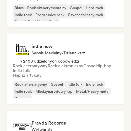
Blues
Rock eksperymentalny
Gospel
Hard rock
Indie rock
Progressive rock
Psychedeliczny rock
Rock & Roll/Classic Rock
indie now
Serwis Medialny/Dziennikarz
> 2400 udzielonych odpowiedzi
Rock alternatywny
Rock elektroniczny
Gospel
Hip-hop
Indie folk
Napisz artykuły
Rock alternatywny
Gospel
Indie folk
Indie rock
Indie rock
Międzynarodowy rap
Metal/Heavy metal
Pop rock
Pravda Records
Wytwórnia