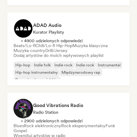
ADAD Audio
Kurator Playlisty
> 4900 udzielonych odpowiedzi
Beats/Lo-fi
Chill/Lo-fi Hip-Hop
Muzyka klasyczna
Muzyka country
Drill/Jersey
Dodaj artystów do moich wpływowych playlist
Hip-hop
Indie folk
Indie rock
Indie rock
Instrumental
Hip-hop instrumentalny
Międzynarodowy rap
Rap w języku angielskim
Good Vibrations Radio
Radio Station
> 2900 udzielonych odpowiedzi
Blues
Rock elektroniczny
Rock eksperymentalny
Funk
Gospel
Wyemituj artystów w radio