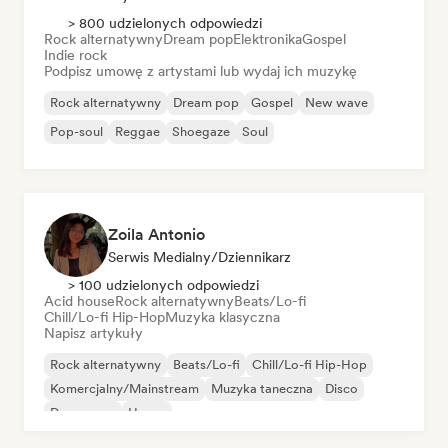
> 800 udzielonych odpowiedzi
Rock alternatywny
Dream pop
Elektronika
Gospel
Indie rock
Podpisz umowę z artystami lub wydaj ich muzykę
Rock alternatywny
Dream pop
Gospel
New wave
Pop-soul
Reggae
Shoegaze
Soul
Zoila Antonio
Serwis Medialny/Dziennikarz
> 100 udzielonych odpowiedzi
Acid house
Rock alternatywny
Beats/Lo-fi
Chill/Lo-fi Hip-Hop
Muzyka klasyczna
Napisz artykuły
Rock alternatywny
Beats/Lo-fi
Chill/Lo-fi Hip-Hop
Komercjalny/Mainstream
Muzyka taneczna
Disco
Dream pop
House