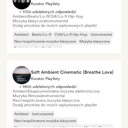
Kurator Playlisty
> 1700 udzielonych odpowiedzi
Ambient
Beats/Lo-fi
Chill/Lo-fi Hip-Hop
Muzyka klasyczna
Instrumental
Dodaj artystów do moich wpływowych playlist
Ambient
Beats/Lo-fi
Chill/Lo-fi Hip-Hop
Instrumental
Neo/współczesna muzyka klasyczna
Muzyka klasyczna
Fortepian solo
Synthwave
Soft Ambient Cinematic (Breathe Love)
Kurator Playlisty
> 1900 udzielonych odpowiedzi
Ambient
Eksperymentalna muzyka elektroniczna
Muzyka filmowa
Instrumental
Neo/współczesna muzyka klasyczna
Dodaj artystów do moich wpływowych playlist
Ambient
Instrumental
Neo/współczesna muzyka klasyczna
Eksperymentalna muzyka elektroniczna
Muzyka filmowa