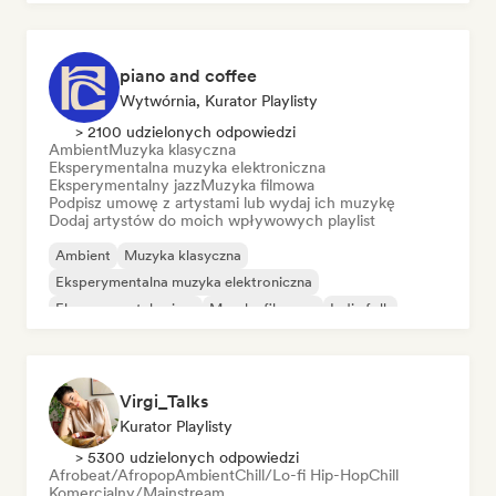
piano and coffee
Wytwórnia, Kurator Playlisty
> 2100 udzielonych odpowiedzi
Ambient
Muzyka klasyczna
Eksperymentalna muzyka elektroniczna
Eksperymentalny jazz
Muzyka filmowa
Podpisz umowę z artystami lub wydaj ich muzykę
Dodaj artystów do moich wpływowych playlist
Ambient
Muzyka klasyczna
Eksperymentalna muzyka elektroniczna
Eksperymentalny jazz
Muzyka filmowa
Indie folk
Neo/współczesna muzyka klasyczna
Piosenkarz i autor tekstów
Virgi_Talks
Kurator Playlisty
> 5300 udzielonych odpowiedzi
Afrobeat/Afropop
Ambient
Chill/Lo-fi Hip-Hop
Chill
Komercjalny/Mainstream