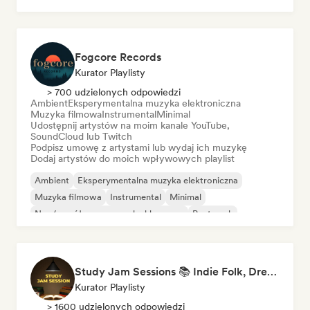
Fortepian solo
Synthwave
Fogcore Records
Kurator Playlisty
> 700 udzielonych odpowiedzi
Ambient
Eksperymentalna muzyka elektroniczna
Muzyka filmowa
Instrumental
Minimal
Udostępnij artystów na moim kanale YouTube,
SoundCloud lub Twitch
Podpisz umowę z artystami lub wydaj ich muzykę
Dodaj artystów do moich wpływowych playlist
Ambient
Eksperymentalna muzyka elektroniczna
Muzyka filmowa
Instrumental
Minimal
Neo/współczesna muzyka klasyczna
Post-rock
Study Jam Sessions 📚 Indie Folk, Dream Pop & Singer-Songwriter
Kurator Playlisty
> 1600 udzielonych odpowiedzi