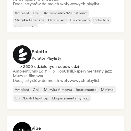
Dodaj artystów do moich wpływowych playlist
Ambient
Chill
Komercjalny/Mainstream
Muzyka taneczna
Dance pop
Elektropop
Indie folk
Instrumental
Palette
Kurator Playlisty
> 2600 udzielonych odpowiedzi
Ambient
Chill/Lo-fi Hip-Hop
Chill
Eksperymentalny jazz
Muzyka filmowa
Dodaj artystów do moich wpływowych playlist
Ambient
Chill
Muzyka filmowa
Instrumental
Minimal
Chill/Lo-fi Hip-Hop
Eksperymentalny jazz
vibe