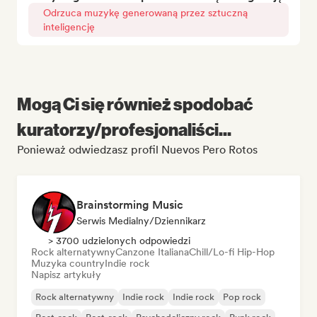
Odrzuca muzykę generowaną przez sztuczną
inteligencję
Mogą Ci się również spodobać
kuratorzy/profesjonaliści...
Ponieważ odwiedzasz profil Nuevos Pero Rotos
Brainstorming Music
Serwis Medialny/Dziennikarz
> 3700 udzielonych odpowiedzi
Rock alternatywny
Canzone Italiana
Chill/Lo-fi Hip-Hop
Muzyka country
Indie rock
Napisz artykuły
Rock alternatywny
Indie rock
Indie rock
Pop rock