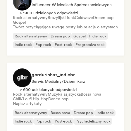
Influencer W Mediach Społecznościowych
> 1900 udzielonych odpowiedzi
Rock alternatywny
Brazylijski funk
Coldwave
Dream pop
Gospel
Twórz przyciągające uwagę posty lub relacje o artystach
Rock alternatywny
Dream pop
Gospel
Indie rock
Indie rock
Pop rock
Post-rock
Progressive rock
gordurinhas_indiebr
Serwis Medialny/Dziennikarz
> 600 udzielonych odpowiedzi
Rock alternatywny
Muzyka azjatycka
Bossa nova
Chill/Lo-fi Hip-Hop
Dance pop
Napisz artykuły
Rock alternatywny
Bossa nova
Dream pop
Indie rock
Indie rock
Pop rock
Post-rock
Psychedeliczny rock