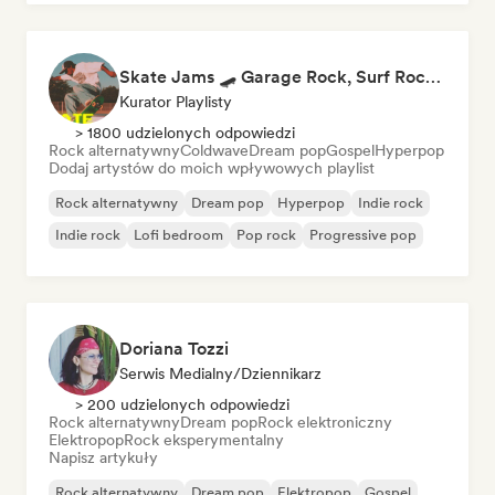
Skate Jams 🛹 Garage Rock, Surf Rock & Neo-Psych
Kurator Playlisty
> 1800 udzielonych odpowiedzi
Rock alternatywny
Coldwave
Dream pop
Gospel
Hyperpop
Dodaj artystów do moich wpływowych playlist
Rock alternatywny
Dream pop
Hyperpop
Indie rock
Indie rock
Lofi bedroom
Pop rock
Progressive pop
Doriana Tozzi
Serwis Medialny/Dziennikarz
> 200 udzielonych odpowiedzi
Rock alternatywny
Dream pop
Rock elektroniczny
Elektropop
Rock eksperymentalny
Napisz artykuły
Rock alternatywny
Dream pop
Elektropop
Gospel