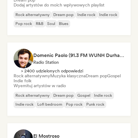
Dream pop
Dodaj artystów do moich wpływowych playlist
Rock alternatywny
Dream pop
Indie rock
Indie rock
Pop rock
R&B
Soul
Blues
Domenic Paolo (91.3 FM WUNH Durham)
Radio Station
> 2400 udzielonych odpowiedzi
Rock alternatywny
Muzyka klasyczna
Dream pop
Gospel
Indie folk
Wyemituj artystów w radio
Rock alternatywny
Dream pop
Gospel
Indie rock
Indie rock
Lofi bedroom
Pop rock
Punk rock
El Mostroso