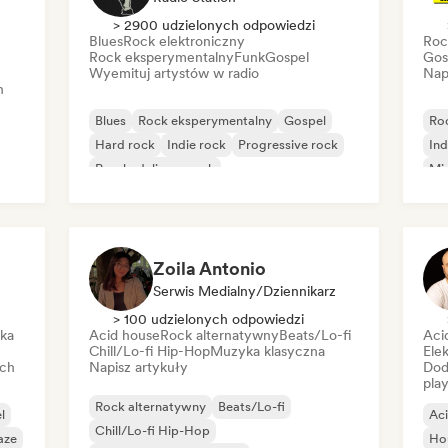
> 2900 udzielonych odpowiedzi
Blues
Rock elektroniczny
Roc
Rock eksperymentalny
Funk
Gospel
Gos
Wyemituj artystów w radio
Nap
h
Blues
Rock eksperymentalny
Gospel
Ro
Hard rock
Indie rock
Progressive rock
Ind
Psychedeliczny rock
Mi
Rock & Roll/Classic Rock
Po
Zoila Antonio
Serwis Medialny/Dziennikarz
> 100 udzielonych odpowiedzi
ika
Acid house
Rock alternatywny
Beats/Lo-fi
Aci
Chill/Lo-fi Hip-Hop
Muzyka klasyczna
Elek
ich
Napisz artykuły
Dod
play
Rock alternatywny
Beats/Lo-fi
l
Ac
Chill/Lo-fi Hip-Hop
aze
Ho