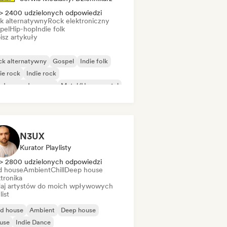
> 2400 udzielonych odpowiedzi
k alternatywny
Rock elektroniczny
pel
Hip-hop
Indie folk
isz artykuły
ck alternatywny
Gospel
Indie folk
ie rock
Indie rock
ędzynarodowy rap
Metal/Heavy metal
p rock
N3UX
Kurator Playlisty
> 2800 udzielonych odpowiedzi
d house
Ambient
Chill
Deep house
tronika
aj artystów do moich wpływowych
list
id house
Ambient
Deep house
use
Indie Dance