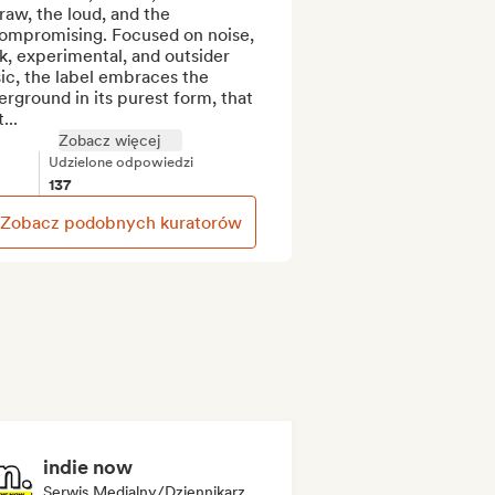
raw, the loud, and the 
ompromising. Focused on noise, 
, experimental, and outsider 
c, the label embraces the 
rground in its purest form, that 
...
Zobacz więcej
Udzielone odpowiedzi
137
Zobacz podobnych kuratorów
indie now
Serwis Medialny/Dziennikarz