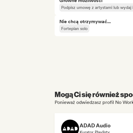
Główne możliwości
Podpisz umowę z artystami lub wydaj
Nie chcą otrzymywać...
Fortepian solo
Mogą Ci się również spo
Ponieważ odwiedzasz profil No Wor
ADAD Audio
Kurator Playlisty