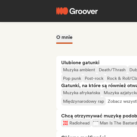
O mnie
Ulubione gatunki
Muzyka ambient
Death/Thrash
Du
Pop punk
Post-rock
Rock & Roll/Cl
Gatunki, na które są również otw
Muzyka afrykańska
Muzyka azjatyck
Międzynarodowy rap
Zobacz wszyst
Chcą otrzymywać muzykę podo
Radiohead
Man Is The Bastard