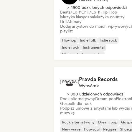
> 4900 udzielonych odpowiedzi
Beats/Lo-fi
Chill/Lo-fi Hip-Hop
Muzyka klasyczna
Muzyka country
Drill/Jersey
Dodaj artystów do moich wpływowyc
playlist
Hip-hop
Indie folk
Indie rock
Indie rock
Instrumental
Hip-hop instrumentalny
Międzynarodowy rap
Rap w języku angielskim
Pravda Records
Wytwórnia
> 800 udzielonych odpowiedzi
Rock alternatywny
Dream pop
Elektron
Gospel
Indie rock
Podpisz umowę z artystami lub wydaj 
muzykę
Rock alternatywny
Dream pop
Gospe
New wave
Pop-soul
Reggae
Shoeg