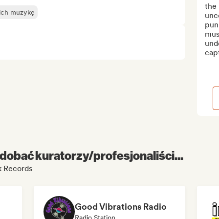
the 
 ich muzykę
unc
punk
musi
unde
capt
dobać kuratorzy/profesjonaliści...
k Records
Good Vibrations Radio
Radio Station