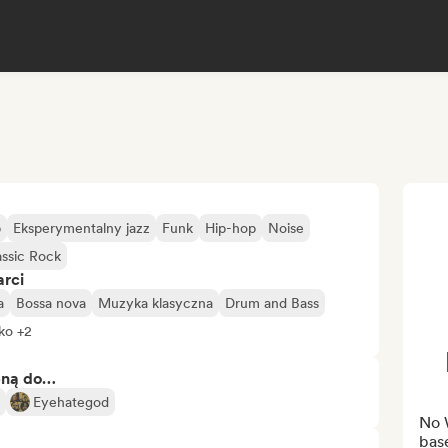
b
Eksperymentalny jazz
Funk
Hip-hop
Noise
assic Rock
arci
a
Bossa nova
Muzyka klasyczna
Drum and Bass
ko +2
bną do…
Eyehategod
No W
base