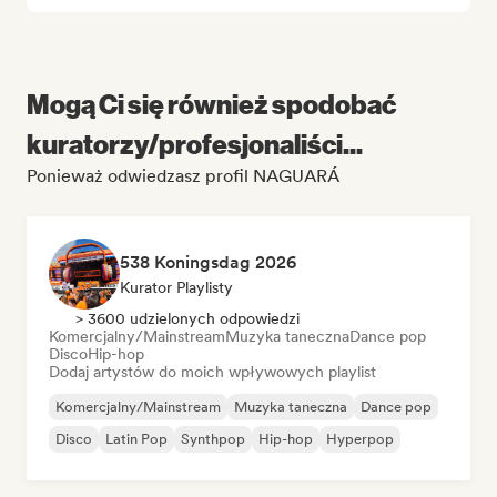
Mogą Ci się również spodobać
kuratorzy/profesjonaliści...
Ponieważ odwiedzasz profil NAGUARÁ
538 Koningsdag 2026
Kurator Playlisty
> 3600 udzielonych odpowiedzi
Komercjalny/Mainstream
Muzyka taneczna
Dance pop
Disco
Hip-hop
Dodaj artystów do moich wpływowych playlist
Komercjalny/Mainstream
Muzyka taneczna
Dance pop
Disco
Latin Pop
Synthpop
Hip-hop
Hyperpop