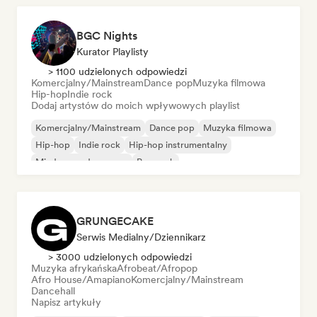
BGC Nights
Kurator Playlisty
> 1100 udzielonych odpowiedzi
Komercjalny/Mainstream
Dance pop
Muzyka filmowa
Hip-hop
Indie rock
Dodaj artystów do moich wpływowych playlist
Komercjalny/Mainstream
Dance pop
Muzyka filmowa
Hip-hop
Indie rock
Hip-hop instrumentalny
Międzynarodowy pop
Pop rock
GRUNGECAKE
Serwis Medialny/Dziennikarz
> 3000 udzielonych odpowiedzi
Muzyka afrykańska
Afrobeat/Afropop
Afro House/Amapiano
Komercjalny/Mainstream
Dancehall
Napisz artykuły