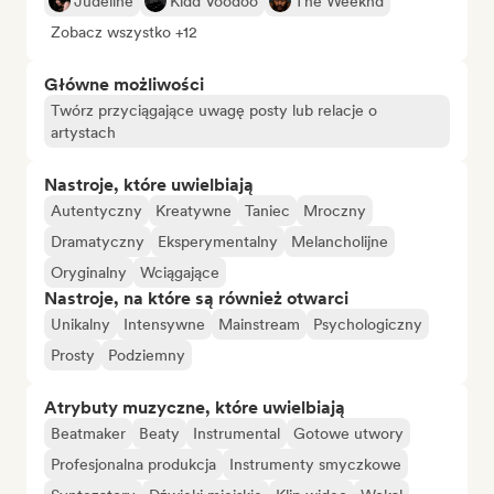
Judeline
Kidd Voodoo
The Weeknd
Zobacz wszystko +12
Główne możliwości
Twórz przyciągające uwagę posty lub relacje o
artystach
Nastroje, które uwielbiają
Autentyczny
Kreatywne
Taniec
Mroczny
Dramatyczny
Eksperymentalny
Melancholijne
Oryginalny
Wciągające
Nastroje, na które są również otwarci
Unikalny
Intensywne
Mainstream
Psychologiczny
Prosty
Podziemny
Atrybuty muzyczne, które uwielbiają
Beatmaker
Beaty
Instrumental
Gotowe utwory
Profesjonalna produkcja
Instrumenty smyczkowe