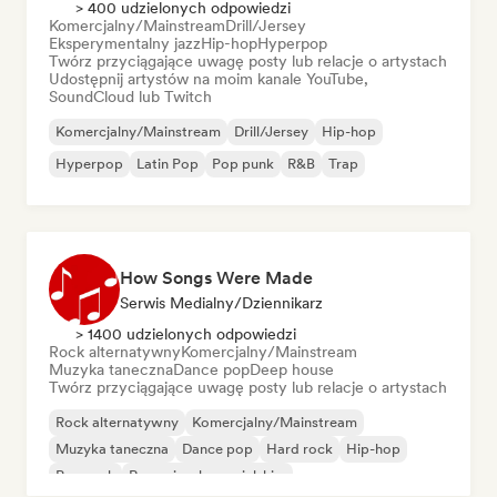
> 400 udzielonych odpowiedzi
Komercjalny/Mainstream
Drill/Jersey
Eksperymentalny jazz
Hip-hop
Hyperpop
Twórz przyciągające uwagę posty lub relacje o artystach
Udostępnij artystów na moim kanale YouTube,
SoundCloud lub Twitch
Komercjalny/Mainstream
Drill/Jersey
Hip-hop
Hyperpop
Latin Pop
Pop punk
R&B
Trap
How Songs Were Made
Serwis Medialny/Dziennikarz
> 1400 udzielonych odpowiedzi
Rock alternatywny
Komercjalny/Mainstream
Muzyka taneczna
Dance pop
Deep house
Twórz przyciągające uwagę posty lub relacje o artystach
Rock alternatywny
Komercjalny/Mainstream
Muzyka taneczna
Dance pop
Hard rock
Hip-hop
Pop rock
Rap w języku angielskim