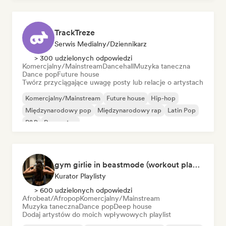
TrackTreze
Serwis Medialny/Dziennikarz
> 300 udzielonych odpowiedzi
Komercjalny/Mainstream
Dancehall
Muzyka taneczna
Dance pop
Future house
Twórz przyciągające uwagę posty lub relacje o artystach
Komercjalny/Mainstream
Future house
Hip-hop
Międzynarodowy pop
Międzynarodowy rap
Latin Pop
R&B
Reggaeton
gym girlie in beastmode (workout playlist) 💪🎀
Kurator Playlisty
> 600 udzielonych odpowiedzi
Afrobeat/Afropop
Komercjalny/Mainstream
Muzyka taneczna
Dance pop
Deep house
Dodaj artystów do moich wpływowych playlist