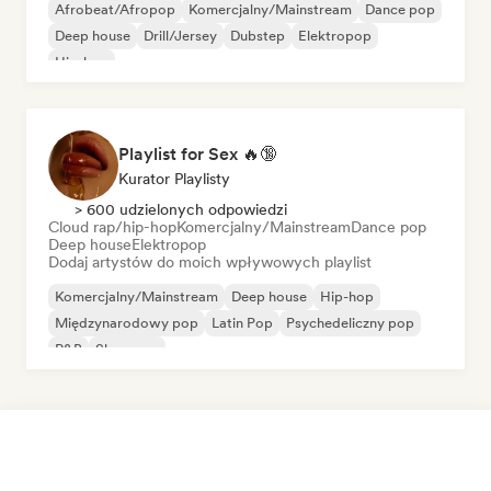
Afrobeat/Afropop
Komercjalny/Mainstream
Dance pop
Deep house
Drill/Jersey
Dubstep
Elektropop
Hip-hop
Playlist for Sex 🔥🔞
Kurator Playlisty
> 600 udzielonych odpowiedzi
Cloud rap/hip-hop
Komercjalny/Mainstream
Dance pop
Deep house
Elektropop
Dodaj artystów do moich wpływowych playlist
Komercjalny/Mainstream
Deep house
Hip-hop
Międzynarodowy pop
Latin Pop
Psychedeliczny pop
R&B
Shoegaze