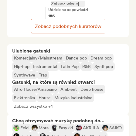
Zobacz więcej
Udzielone odpowiedzi
186
Zobacz podobnych kuratorów
Ulubione gatunki
Komercjalny/Mainstream
Dance pop
Dream pop
Hip-hop
Instrumental
Latin Pop
R&B
Synthpop
Synthwave
Trap
Gatunki, na które są również otwarci
Afro House/Amapiano
Ambient
Deep house
Elektronika
House
Muzyka industrialna
Zobacz wszystko +4
Chcą otrzymywać muzykę podobną do…
Feid
Mora
Easykid
AKRIILA
SAIKO