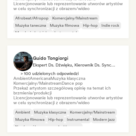
Licencjonowanie lub reprezentowanie utworów artystów
w celu synchronizacji z obrazem/wideo
Afrobeat/Afropop
Komercjalny/Mainstream
Muzyka taneczna
Muzyka filmowa
Hip-hop
Indie rock
Muzyka industrialna
Instrumental
Guido Tongiorgi
Ekspert Ds. Dźwięku, Kierownik Ds. Synchronizacji
> 100 udzielonych odpowiedzi
Ambient
Americana
Muzyka klasyczna
Komercjalny/Mainstream
Dance pop
Przekaż artystom szczegółową opinię na temat ich
brzmienia/produkcji
Licencjonowanie lub reprezentowanie utworów artystów
w celu synchronizacji z obrazem/wideo
Ambient
Muzyka klasyczna
Komercjalny/Mainstream
Muzyka filmowa
Hip-hop
Instrumental
Modern jazz
Neo/współczesna muzyka klasyczna