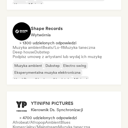
House
Minimal
Shape Records
Wytwórnia
> 1300 udzielonych odpowiedzi
Muzyka ambient
Beats/Lo-fi
Muzyka taneczna
Deep house
Dubstep
Podpisz umowę z artystami lub wydaj ich muzykę
Muzyka ambient
Dubstep
Electro swing
Eksperymentalna muzyka elektroniczna
Hard Dance/Hardcore/Hardstyle
Minimal
Nu-disco/Italo
Synthwave
YTINIFNI PICTURES
Kierownik Ds. Synchronizacji
> 4700 udzielonych odpowiedzi
Afrobeat/Afropop
Ambient
Blues
Komercjalny/Mainstream
Muzyka taneczna