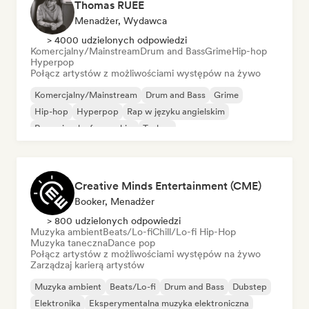
Thomas RUEE
Menadżer, Wydawca
> 4000 udzielonych odpowiedzi
Komercjalny/Mainstream
Drum and Bass
Grime
Hip-hop
Hyperpop
Połącz artystów z możliwościami występów na żywo
Komercjalny/Mainstream
Drum and Bass
Grime
Hip-hop
Hyperpop
Rap w języku angielskim
Rap w języku francuskim
Techno
Creative Minds Entertainment (CME)
Booker, Menadżer
> 800 udzielonych odpowiedzi
Muzyka ambient
Beats/Lo-fi
Chill/Lo-fi Hip-Hop
Muzyka taneczna
Dance pop
Połącz artystów z możliwościami występów na żywo
Zarządzaj karierą artystów
Muzyka ambient
Beats/Lo-fi
Drum and Bass
Dubstep
Elektronika
Eksperymentalna muzyka elektroniczna