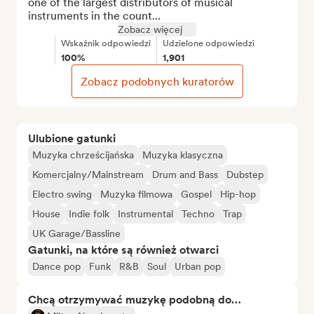
one of the largest distributors of musical 
instruments in the count...
Zobacz więcej
Wskaźnik odpowiedzi
Udzielone odpowiedzi
100%
1,901
Zobacz podobnych kuratorów
Ulubione gatunki
Muzyka chrześcijańska
Muzyka klasyczna
Komercjalny/Mainstream
Drum and Bass
Dubstep
Electro swing
Muzyka filmowa
Gospel
Hip-hop
House
Indie folk
Instrumental
Techno
Trap
UK Garage/Bassline
Gatunki, na które są również otwarci
Dance pop
Funk
R&B
Soul
Urban pop
Chcą otrzymywać muzykę podobną do…