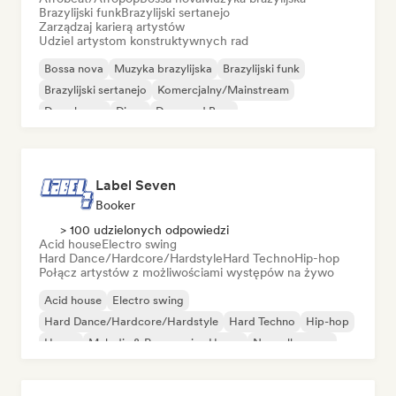
Brazylijski funk
Brazylijski sertanejo
Zarządzaj karierą artystów
Udziel artystom konstruktywnych rad
Bossa nova
Muzyka brazylijska
Brazylijski funk
Brazylijski sertanejo
Komercjalny/Mainstream
Deep house
Disco
Drum and Bass
Label Seven
Booker
> 100 udzielonych odpowiedzi
Acid house
Electro swing
Hard Dance/Hardcore/Hardstyle
Hard Techno
Hip-hop
Połącz artystów z możliwościami występów na żywo
Acid house
Electro swing
Hard Dance/Hardcore/Hardstyle
Hard Techno
Hip-hop
House
Melodic & Progressive House
Nouvelle scene