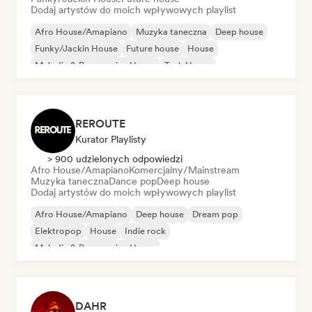
Dodaj artystów do moich wpływowych playlist
Afro House/Amapiano
Muzyka taneczna
Deep house
Funky/Jackin House
Future house
House
Melodic & Progressive House
Tech House
REROUTE
Kurator Playlisty
> 900 udzielonych odpowiedzi
Afro House/Amapiano
Komercjalny/Mainstream
Muzyka taneczna
Dance pop
Deep house
Dodaj artystów do moich wpływowych playlist
Afro House/Amapiano
Deep house
Dream pop
Elektropop
House
Indie rock
Melodic & Progressive House
Organic house/Downtempo
DAHR