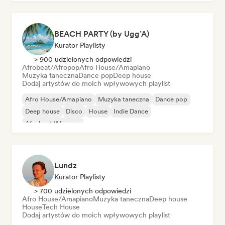
BEACH PARTY (by Ugg’A)
Kurator Playlisty
> 900 udzielonych odpowiedzi
Afrobeat/Afropop
Afro House/Amapiano
Muzyka taneczna
Dance pop
Deep house
Dodaj artystów do moich wpływowych playlist
Afro House/Amapiano
Muzyka taneczna
Dance pop
Deep house
Disco
House
Indie Dance
Afrobeat/Afropop
Lundz
Kurator Playlisty
> 700 udzielonych odpowiedzi
Afro House/Amapiano
Muzyka taneczna
Deep house
House
Tech House
Dodaj artystów do moich wpływowych playlist