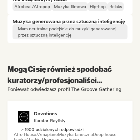
Afrobeat/Afropop
Muzyka filmowa
Hip-hop
Relaks
Muzyka generowana przez sztuczną inteligencję
Mam neutralne podejście do muzyki generowanej
przez sztuczną inteligencję
Mogą Ci się również spodobać
kuratorzy/profesjonaliści...
Ponieważ odwiedzasz profil The Groove Gathering
Devotions
Kurator Playlisty
> 1900 udzielonych odpowiedzi
Afro House/Amapiano
Muzyka taneczna
Deep house
Funky/Jackin House
Future house