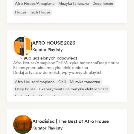
Afro House/Amapiano
Muzyka taneczna
Deep house
House
Tech House
AFRO HOUSE 2026
Kurator Playlisty
> 900 udzielonych odpowiedzi
Afro House/Amapiano
Chill
Muzyka taneczna
Deep house
Eksperymentalna muzyka elektroniczna
Dodaj artystów do moich wpływowych playlist
Afro House/Amapiano
Chill
Muzyka taneczna
Deep house
Eksperymentalna muzyka elektroniczna
Funky/Jackin House
Future house
House
Afrodisiac | The Best of Afro House
Kurator Playlisty