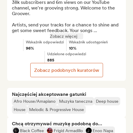
38k subscribers and 6m views on our YouTube 
channel, we're grooving strong. Welcome to the 
Groover.

Artists, send your tracks for a chance to shine and 
get some sweet feedback. Your songs ...
Zobacz więcej
Wskaźnik odpowiedzi
Wskaźnik udostępnień
96%
10%
Udzielone odpowiedzi
885
Zobacz podobnych kuratorów
Najczęściej akceptowane gatunki
Afro House/Amapiano
Muzyka taneczna
Deep house
House
Melodic & Progressive House
Chcą otrzymywać muzykę podobną do…
Black Coffee
Frigid Armadillo
Enoo Napa