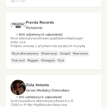
Pop rock
Pravda Records
Wytwórnia
> 800 udzielonych odpowiedzi
Rock alternatywny
Dream pop
Elektronika
Gospel
Indie rock
Podpisz umowę z artystami lub wydaj ich muzykę
Rock alternatywny
Dream pop
Gospel
New wave
Pop-soul
Reggae
Shoegaze
Soul
Zoila Antonio
Serwis Medialny/Dziennikarz
> 100 udzielonych odpowiedzi
Acid house
Rock alternatywny
Beats/Lo-fi
Chill/Lo-fi Hip-Hop
Muzyka klasyczna