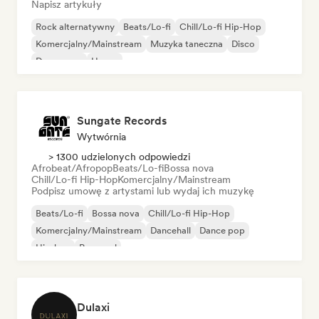
Napisz artykuły
Rock alternatywny
Beats/Lo-fi
Chill/Lo-fi Hip-Hop
Komercjalny/Mainstream
Muzyka taneczna
Disco
Dream pop
House
Sungate Records
Wytwórnia
> 1300 udzielonych odpowiedzi
Afrobeat/Afropop
Beats/Lo-fi
Bossa nova
Chill/Lo-fi Hip-Hop
Komercjalny/Mainstream
Podpisz umowę z artystami lub wydaj ich muzykę
Beats/Lo-fi
Bossa nova
Chill/Lo-fi Hip-Hop
Komercjalny/Mainstream
Dancehall
Dance pop
Hip-hop
Pop-soul
Dulaxi