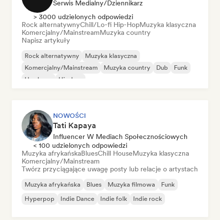
Serwis Medialny/Dziennikarz
> 3000 udzielonych odpowiedzi
Rock alternatywny
Chill/Lo-fi Hip-Hop
Muzyka klasyczna
Komercjalny/Mainstream
Muzyka country
Napisz artykuły
Rock alternatywny
Muzyka klasyczna
Komercjalny/Mainstream
Muzyka country
Dub
Funk
Hardcore
Hip-hop
NOWOŚCI
Tati Kapaya
Influencer W Mediach Społecznościowych
< 100 udzielonych odpowiedzi
Muzyka afrykańska
Blues
Chill House
Muzyka klasyczna
Komercjalny/Mainstream
Twórz przyciągające uwagę posty lub relacje o artystach
Muzyka afrykańska
Blues
Muzyka filmowa
Funk
Hyperpop
Indie Dance
Indie folk
Indie rock