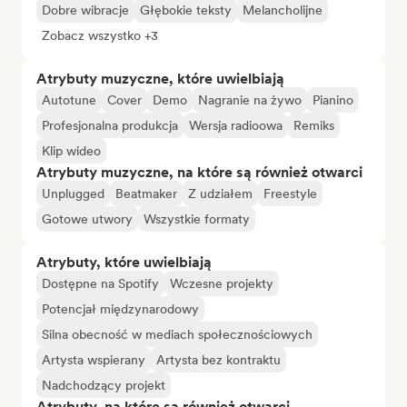
Dobre wibracje
Głębokie teksty
Melancholijne
Zobacz wszystko +3
Atrybuty muzyczne, które uwielbiają
Autotune
Cover
Demo
Nagranie na żywo
Pianino
Profesjonalna produkcja
Wersja radioowa
Remiks
Klip wideo
Atrybuty muzyczne, na które są również otwarci
Unplugged
Beatmaker
Z udziałem
Freestyle
Gotowe utwory
Wszystkie formaty
Atrybuty, które uwielbiają
Dostępne na Spotify
Wczesne projekty
Potencjał międzynarodowy
Silna obecność w mediach społecznościowych
Artysta wspierany
Artysta bez kontraktu
Nadchodzący projekt
Atrybuty, na które są również otwarci