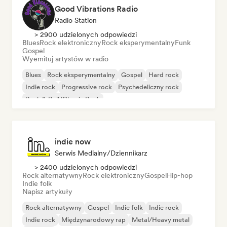
Good Vibrations Radio
Radio Station
> 2900 udzielonych odpowiedzi
Blues
Rock elektroniczny
Rock eksperymentalny
Funk
Gospel
Wyemituj artystów w radio
Blues
Rock eksperymentalny
Gospel
Hard rock
Indie rock
Progressive rock
Psychedeliczny rock
Rock & Roll/Classic Rock
indie now
Serwis Medialny/Dziennikarz
> 2400 udzielonych odpowiedzi
Rock alternatywny
Rock elektroniczny
Gospel
Hip-hop
Indie folk
Napisz artykuły
Rock alternatywny
Gospel
Indie folk
Indie rock
Indie rock
Międzynarodowy rap
Metal/Heavy metal