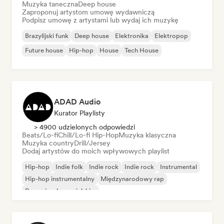
Muzyka taneczna
Deep house
Zaproponuj artystom umowę wydawniczą
Podpisz umowę z artystami lub wydaj ich muzykę
Brazylijski funk
Deep house
Elektronika
Elektropop
Future house
Hip-hop
House
Tech House
ADAD Audio
Kurator Playlisty
> 4900 udzielonych odpowiedzi
Beats/Lo-fi
Chill/Lo-fi Hip-Hop
Muzyka klasyczna
Muzyka country
Drill/Jersey
Dodaj artystów do moich wpływowych playlist
Hip-hop
Indie folk
Indie rock
Indie rock
Instrumental
Hip-hop instrumentalny
Międzynarodowy rap
Rap w języku angielskim