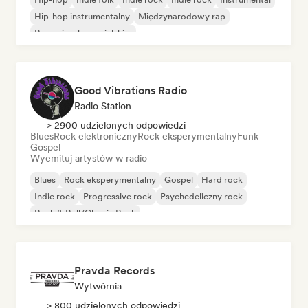
Hip-hop instrumentalny
Międzynarodowy rap
Rap w języku angielskim
Good Vibrations Radio
Radio Station
> 2900 udzielonych odpowiedzi
Blues
Rock elektroniczny
Rock eksperymentalny
Funk
Gospel
Wyemituj artystów w radio
Blues
Rock eksperymentalny
Gospel
Hard rock
Indie rock
Progressive rock
Psychedeliczny rock
Rock & Roll/Classic Rock
Pravda Records
Wytwórnia
> 800 udzielonych odpowiedzi