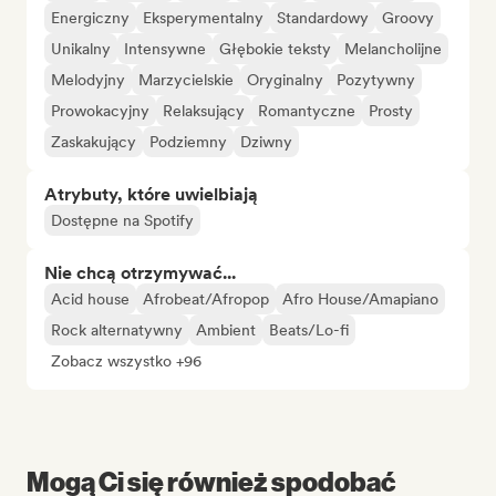
Energiczny
Eksperymentalny
Standardowy
Groovy
Unikalny
Intensywne
Głębokie teksty
Melancholijne
Melodyjny
Marzycielskie
Oryginalny
Pozytywny
Prowokacyjny
Relaksujący
Romantyczne
Prosty
Zaskakujący
Podziemny
Dziwny
Atrybuty, które uwielbiają
Dostępne na Spotify
Nie chcą otrzymywać...
Acid house
Afrobeat/Afropop
Afro House/Amapiano
Rock alternatywny
Ambient
Beats/Lo-fi
Zobacz wszystko +96
Mogą Ci się również spodobać