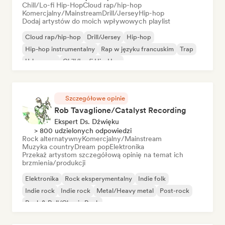
Chill/Lo-fi Hip-Hop
Cloud rap/hip-hop
Komercjalny/Mainstream
Drill/Jersey
Hip-hop
Dodaj artystów do moich wpływowych playlist
Cloud rap/hip-hop
Drill/Jersey
Hip-hop
Hip-hop instrumentalny
Rap w języku francuskim
Trap
Urban pop
Chill/Lo-fi Hip-Hop
Szczegółowe opinie
Rob Tavaglione/Catalyst Recording
Ekspert Ds. Dźwięku
> 800 udzielonych odpowiedzi
Rock alternatywny
Komercjalny/Mainstream
Muzyka country
Dream pop
Elektronika
Przekaż artystom szczegółową opinię na temat ich
brzmienia/produkcji
Elektronika
Rock eksperymentalny
Indie folk
Indie rock
Indie rock
Metal/Heavy metal
Post-rock
Rock & Roll/Classic Rock