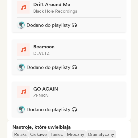
Drift Around Me
Black Hole Recordings
Dodano do playlisty
Beamoon
DEVETZ
Dodano do playlisty
GO AGAIN
ZENØN
Dodano do playlisty
Nastroje, które uwielbiają
Relaks
Ciekawe
Taniec
Mroczny
Dramatyczny