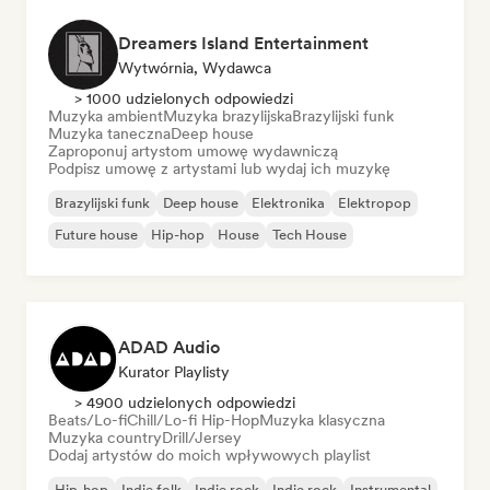
Dreamers Island Entertainment
Wytwórnia, Wydawca
> 1000 udzielonych odpowiedzi
Muzyka ambient
Muzyka brazylijska
Brazylijski funk
Muzyka taneczna
Deep house
Zaproponuj artystom umowę wydawniczą
Podpisz umowę z artystami lub wydaj ich muzykę
Brazylijski funk
Deep house
Elektronika
Elektropop
Future house
Hip-hop
House
Tech House
ADAD Audio
Kurator Playlisty
> 4900 udzielonych odpowiedzi
Beats/Lo-fi
Chill/Lo-fi Hip-Hop
Muzyka klasyczna
Muzyka country
Drill/Jersey
Dodaj artystów do moich wpływowych playlist
Hip-hop
Indie folk
Indie rock
Indie rock
Instrumental