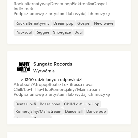
Rock alternatywny
Dream pop
Elektronika
Gospel
Indie rock
Podpisz umowę z artystami lub wydaj ich muzykę
Rock alternatywny
Dream pop
Gospel
New wave
Pop-soul
Reggae
Shoegaze
Soul
Sungate Records
Wytwórnia
> 1300 udzielonych odpowiedzi
Afrobeat/Afropop
Beats/Lo-fi
Bossa nova
Chill/Lo-fi Hip-Hop
Komercjalny/Mainstream
Podpisz umowę z artystami lub wydaj ich muzykę
Beats/Lo-fi
Bossa nova
Chill/Lo-fi Hip-Hop
Komercjalny/Mainstream
Dancehall
Dance pop
Hip-hop
Pop-soul