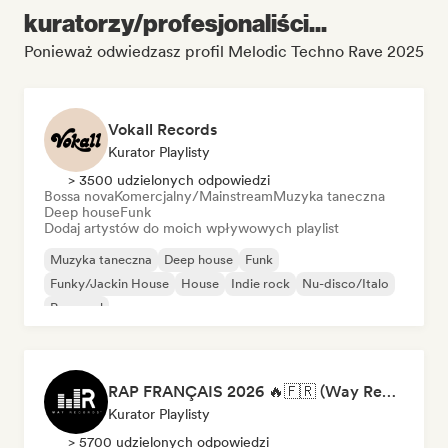
kuratorzy/profesjonaliści...
Ponieważ odwiedzasz profil Melodic Techno Rave 2025
Vokall Records
Kurator Playlisty
> 3500 udzielonych odpowiedzi
Bossa nova
Komercjalny/Mainstream
Muzyka taneczna
Deep house
Funk
Dodaj artystów do moich wpływowych playlist
Muzyka taneczna
Deep house
Funk
Funky/Jackin House
House
Indie rock
Nu-disco/Italo
Pop-soul
RAP FRANÇAIS 2026 🔥🇫🇷 (Way Records)
Kurator Playlisty
> 5700 udzielonych odpowiedzi