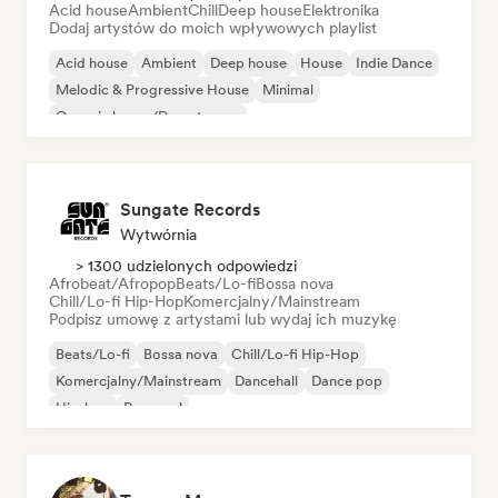
Acid house
Ambient
Chill
Deep house
Elektronika
Dodaj artystów do moich wpływowych playlist
Acid house
Ambient
Deep house
House
Indie Dance
Melodic & Progressive House
Minimal
Organic house/Downtempo
Sungate Records
Wytwórnia
> 1300 udzielonych odpowiedzi
Afrobeat/Afropop
Beats/Lo-fi
Bossa nova
Chill/Lo-fi Hip-Hop
Komercjalny/Mainstream
Podpisz umowę z artystami lub wydaj ich muzykę
Beats/Lo-fi
Bossa nova
Chill/Lo-fi Hip-Hop
Komercjalny/Mainstream
Dancehall
Dance pop
Hip-hop
Pop-soul