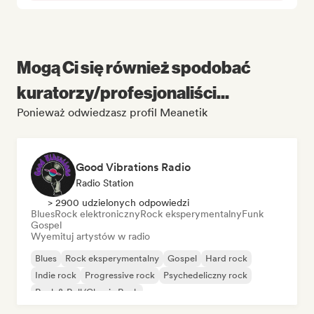
Mogą Ci się również spodobać
kuratorzy/profesjonaliści...
Ponieważ odwiedzasz profil Meanetik
Good Vibrations Radio
Radio Station
> 2900 udzielonych odpowiedzi
Blues
Rock elektroniczny
Rock eksperymentalny
Funk
Gospel
Wyemituj artystów w radio
Blues
Rock eksperymentalny
Gospel
Hard rock
Indie rock
Progressive rock
Psychedeliczny rock
Rock & Roll/Classic Rock