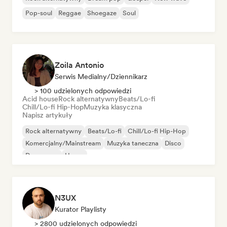
Pop-soul
Reggae
Shoegaze
Soul
Zoila Antonio
Serwis Medialny/Dziennikarz
> 100 udzielonych odpowiedzi
Acid house
Rock alternatywny
Beats/Lo-fi
Chill/Lo-fi Hip-Hop
Muzyka klasyczna
Napisz artykuły
Rock alternatywny
Beats/Lo-fi
Chill/Lo-fi Hip-Hop
Komercjalny/Mainstream
Muzyka taneczna
Disco
Dream pop
House
N3UX
Kurator Playlisty
> 2800 udzielonych odpowiedzi