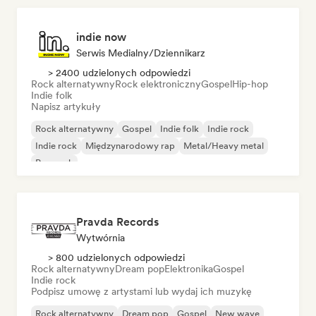
indie now
Serwis Medialny/Dziennikarz
> 2400 udzielonych odpowiedzi
Rock alternatywny
Rock elektroniczny
Gospel
Hip-hop
Indie folk
Napisz artykuły
Rock alternatywny
Gospel
Indie folk
Indie rock
Indie rock
Międzynarodowy rap
Metal/Heavy metal
Pop rock
Pravda Records
Wytwórnia
> 800 udzielonych odpowiedzi
Rock alternatywny
Dream pop
Elektronika
Gospel
Indie rock
Podpisz umowę z artystami lub wydaj ich muzykę
Rock alternatywny
Dream pop
Gospel
New wave