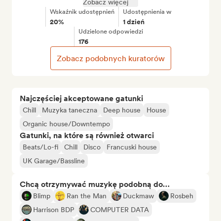
Zobacz więcej
Wskaźnik udostępnień
Udostępnienia w
20%
1 dzień
Udzielone odpowiedzi
176
Zobacz podobnych kuratorów
Najczęściej akceptowane gatunki
Chill
Muzyka taneczna
Deep house
House
Organic house/Downtempo
Gatunki, na które są również otwarci
Beats/Lo-fi
Chill
Disco
Francuski house
UK Garage/Bassline
Chcą otrzymywać muzykę podobną do…
Blimp
Ran the Man
Duckmaw
Rosbeh
Harrison BDP
COMPUTER DATA