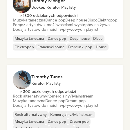
Tommy Menger
Booker, Kurator Playlisty
> 1800 udzielonych odpowiedzi
Muzyka taneczna
Dance pop
Deep house
Disco
Elektropop
Połącz artystów z możliwościami występów na żywo
Dodaj artystów do moich wpływowych playlist
Muzyka taneczna
Dance pop
Deep house
Disco
Elektropop
Francuski house
Francuski pop
House
Timothy Tunes
Kurator Playlisty
> 300 udzielonych odpowiedzi
Rock alternatywny
Komercjalny/Mainstream
Muzyka taneczna
Dance pop
Dream pop
Dodaj artystów do moich wpływowych playlist
Rock alternatywny
Komercjalny/Mainstream
Muzyka taneczna
Dance pop
Dream pop
Rock elektroniczny
Future house
Gospel