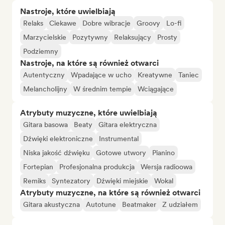
Nastroje, które uwielbiają
Relaks
Ciekawe
Dobre wibracje
Groovy
Lo-fi
Marzycielskie
Pozytywny
Relaksujący
Prosty
Podziemny
Nastroje, na które są również otwarci
Autentyczny
Wpadające w ucho
Kreatywne
Taniec
Melancholijny
W średnim tempie
Wciągające
Atrybuty muzyczne, które uwielbiają
Gitara basowa
Beaty
Gitara elektryczna
Dźwięki elektroniczne
Instrumental
Niska jakość dźwięku
Gotowe utwory
Pianino
Fortepian
Profesjonalna produkcja
Wersja radioowa
Remiks
Syntezatory
Dźwięki miejskie
Wokal
Atrybuty muzyczne, na które są również otwarci
Gitara akustyczna
Autotune
Beatmaker
Z udziałem