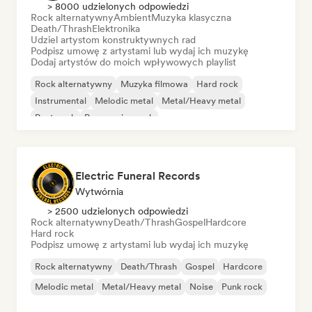
> 8000 udzielonych odpowiedzi
Rock alternatywny
Ambient
Muzyka klasyczna
Death/Thrash
Elektronika
Udziel artystom konstruktywnych rad
Podpisz umowę z artystami lub wydaj ich muzykę
Dodaj artystów do moich wpływowych playlist
Rock alternatywny
Muzyka filmowa
Hard rock
Instrumental
Melodic metal
Metal/Heavy metal
Post-rock
Progressive rock
Electric Funeral Records
Wytwórnia
> 2500 udzielonych odpowiedzi
Rock alternatywny
Death/Thrash
Gospel
Hardcore
Hard rock
Podpisz umowę z artystami lub wydaj ich muzykę
Rock alternatywny
Death/Thrash
Gospel
Hardcore
Melodic metal
Metal/Heavy metal
Noise
Punk rock