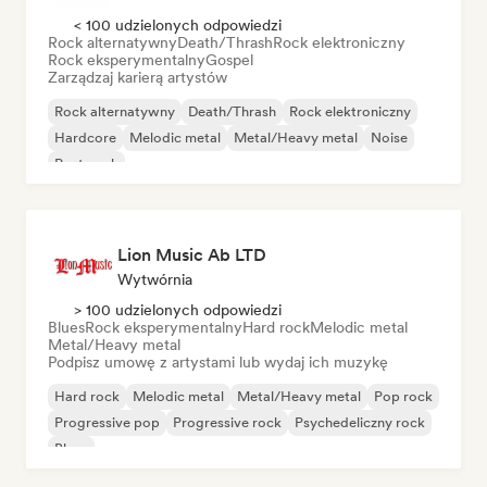
< 100 udzielonych odpowiedzi
Rock alternatywny
Death/Thrash
Rock elektroniczny
Rock eksperymentalny
Gospel
Zarządzaj karierą artystów
Rock alternatywny
Death/Thrash
Rock elektroniczny
Hardcore
Melodic metal
Metal/Heavy metal
Noise
Post-rock
Lion Music Ab LTD
Wytwórnia
> 100 udzielonych odpowiedzi
Blues
Rock eksperymentalny
Hard rock
Melodic metal
Metal/Heavy metal
Podpisz umowę z artystami lub wydaj ich muzykę
Hard rock
Melodic metal
Metal/Heavy metal
Pop rock
Progressive pop
Progressive rock
Psychedeliczny rock
Blues