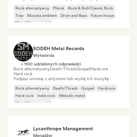
Rock alternatywny
Phonk
Rock & Roll/Classic Rock
Trap
Muzyka ambient
Drum and Bass
Future house
Metal/Heavy metal
SODEH Metal Records
Wytwórnia
> 1100 udzielonych odpowiedzi
Rock alternatywny
Death/Thrash
Gospel
Hardcore
Hard rock
Podpisz umowę z artystami lub wydaj ich muzykę
Rock alternatywny
Death/Thrash
Gospel
Hardcore
Hard rock
Indie rock
Melodic metal
Metal/Heavy metal
Lycanthrope Management
Menadżer