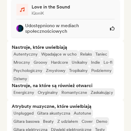
Love in the Sound
iQoniK
Udostępniono w mediach
społecznościowych
Nastroje, które uwielbiają
Autentyczny
Wpadające w ucho
Relaks
Taniec
Mroczny
Groovy
Hardcore
Unikalny
Indie
Lo-fi
Psychologiczny
Zmysłowy
Tropikalny
Podziemny
Dziwny
Nastroje, na które są również otwarci
Energiczny
Oryginalny
Romantyczne
Zaskakujący
Atrybuty muzyczne, które uwielbiają
Unplugged
Gitara akustyczna
Autotune
Gitara basowa
Beaty
Z udziałem
Cover
Demo
Gitara elektryczna
Dźwięki elektroniczne
Testy