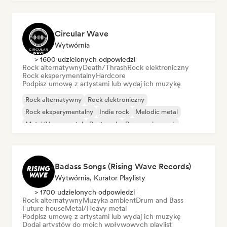
Circular Wave
Wytwórnia
> 1600 udzielonych odpowiedzi
Rock alternatywny
Death/Thrash
Rock elektroniczny
Rock eksperymentalny
Hardcore
Podpisz umowę z artystami lub wydaj ich muzykę
Rock alternatywny
Rock elektroniczny
Rock eksperymentalny
Indie rock
Melodic metal
Metal/Heavy metal
Post-rock
Progressive rock
Badass Songs (Rising Wave Records)
Wytwórnia, Kurator Playlisty
> 1700 udzielonych odpowiedzi
Rock alternatywny
Muzyka ambient
Drum and Bass
Future house
Metal/Heavy metal
Podpisz umowę z artystami lub wydaj ich muzykę
Dodaj artystów do moich wpływowych playlist