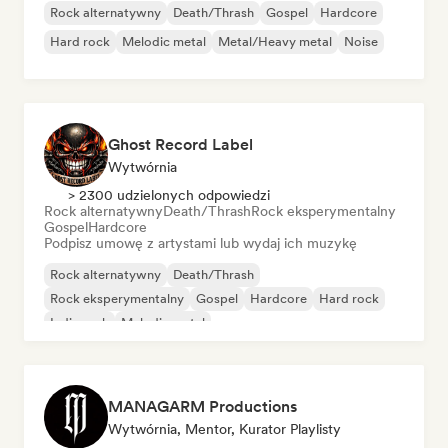
Rock alternatywny
Death/Thrash
Gospel
Hardcore
Hard rock
Melodic metal
Metal/Heavy metal
Noise
Ghost Record Label
Wytwórnia
> 2300 udzielonych odpowiedzi
Rock alternatywny
Death/Thrash
Rock eksperymentalny
Gospel
Hardcore
Podpisz umowę z artystami lub wydaj ich muzykę
Rock alternatywny
Death/Thrash
Rock eksperymentalny
Gospel
Hardcore
Hard rock
Indie rock
Melodic metal
MANAGARM Productions
Wytwórnia, Mentor, Kurator Playlisty