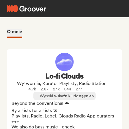
O mnie
Lo-fi Clouds
Wytwórnia, Kurator Playlisty, Radio Station
4.7k
2.8k
2.1k
844
277
Wysoki wskaźnik udostępnień
Beyond the conventional ☁️

By artists for artists 🤝

Playlists, Radio, Label, Clouds Radio App curators 
+++

We also do bass music - check 