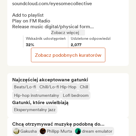
soundcloud.com/eyesomecollective

Add to playlist

Play on FM Radio

Release music digital/physical form...
Zobacz więcej
Wskaźnik udostępnień
Udzielone odpowiedzi
32%
2,077
Zobacz podobnych kuratorów
Najczęściej akceptowane gatunki
Beats/Lo-fi
Chill/Lo-fi Hip-Hop
Chill
Hip-hop instrumentalny
Lofi bedroom
Gatunki, które uwielbiają
Eksperymentalny jazz
Chcą otrzymywać muzykę podobną do…
Gakusha
Philipp Murta
dream emulator