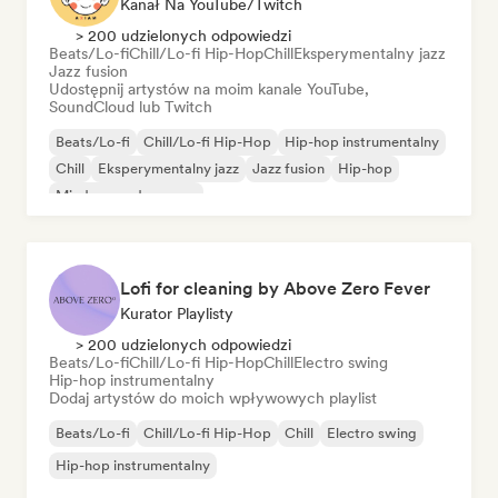
Kanał Na YouTube/Twitch
> 200 udzielonych odpowiedzi
Beats/Lo-fi
Chill/Lo-fi Hip-Hop
Chill
Eksperymentalny jazz
Jazz fusion
Udostępnij artystów na moim kanale YouTube,
SoundCloud lub Twitch
Beats/Lo-fi
Chill/Lo-fi Hip-Hop
Hip-hop instrumentalny
Chill
Eksperymentalny jazz
Jazz fusion
Hip-hop
Międzynarodowy rap
Lofi for cleaning by Above Zero Fever
Kurator Playlisty
> 200 udzielonych odpowiedzi
Beats/Lo-fi
Chill/Lo-fi Hip-Hop
Chill
Electro swing
Hip-hop instrumentalny
Dodaj artystów do moich wpływowych playlist
Beats/Lo-fi
Chill/Lo-fi Hip-Hop
Chill
Electro swing
Hip-hop instrumentalny