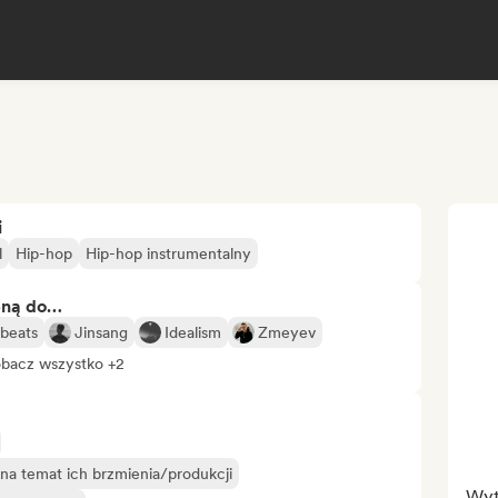
i
l
Hip-hop
Hip-hop instrumentalny
bną do…
beats
Jinsang
Idealism
Zmeyev
bacz wszystko +2
na temat ich brzmienia/produkcji
Wyt