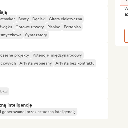
W
iają
1
atmaker
Beaty
Dęciaki
Gitara elektryczna
dźwięku
Gotowe utwory
Pianino
Fortepian
y smyczkowe
Syntezatory
czesne projekty
Potencjał międzynarodowy
ściowych
Artysta wspierany
Artysta bez kontraktu
okal
ą inteligencję
 generowanej przez sztuczną inteligencję