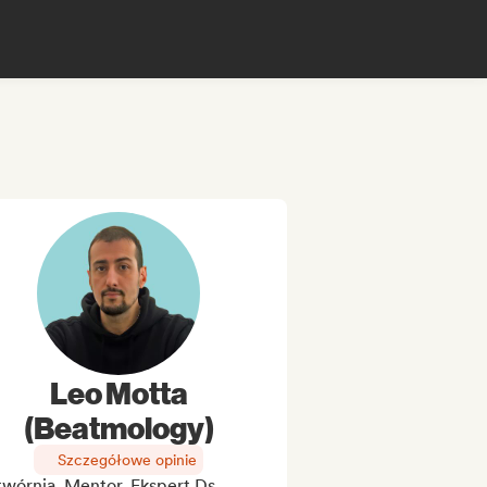
Leo Motta
(Beatmology)
Szczegółowe opinie
wórnia, Mentor, Ekspert Ds.