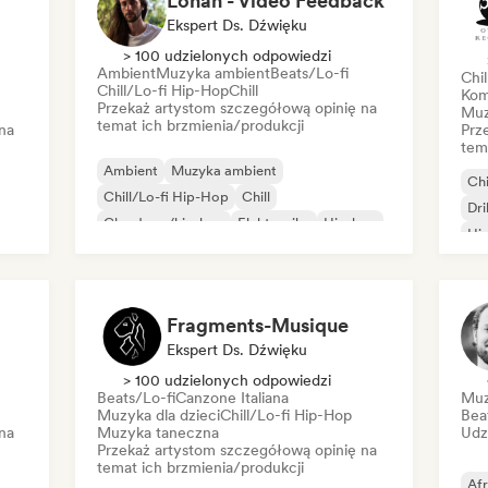
Lohan - Video Feedback
Ekspert Ds. Dźwięku
> 100 udzielonych odpowiedzi
Ambient
Muzyka ambient
Beats/Lo-fi
Chi
Chill/Lo-fi Hip-Hop
Chill
Kom
Przekaż artystom szczegółową opinię na
Muz
temat ich brzmienia/produkcji
na
Prz
tem
Ambient
Muzyka ambient
Chi
Chill/Lo-fi Hip-Hop
Chill
Dri
Cloud rap/hip-hop
Elektronika
Hip-hop
Hip
Hip-hop instrumentalny
Rap
Rap
Fragments-Musique
Ekspert Ds. Dźwięku
> 100 udzielonych odpowiedzi
Beats/Lo-fi
Canzone Italiana
Muz
Muzyka dla dzieci
Chill/Lo-fi Hip-Hop
Bea
na
Muzyka taneczna
Udz
Przekaż artystom szczegółową opinię na
temat ich brzmienia/produkcji
Af