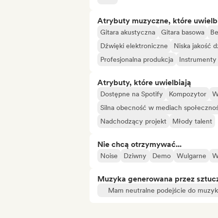
Atrybuty muzyczne, które uwielb
Gitara akustyczna
Gitara basowa
Be
Dźwięki elektroniczne
Niska jakość 
Profesjonalna produkcja
Instrument
Atrybuty, które uwielbiają
Dostępne na Spotify
Kompozytor
W
Silna obecność w mediach społeczno
Nadchodzący projekt
Młody talent
Nie chcą otrzymywać...
Noise
Dziwny
Demo
Wulgarne
W
Muzyka generowana przez sztuczn
Mam neutralne podejście do muzyki