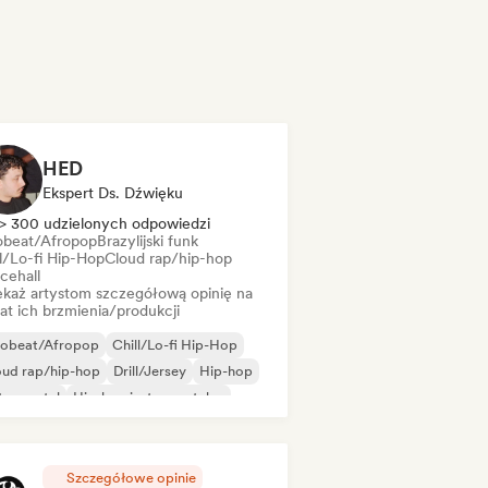
HED
Ekspert Ds. Dźwięku
> 300 udzielonych odpowiedzi
obeat/Afropop
Brazylijski funk
ll/Lo-fi Hip-Hop
Cloud rap/hip-hop
cehall
ekaż artystom szczegółową opinię na
at ich brzmienia/produkcji
robeat/Afropop
Chill/Lo-fi Hip-Hop
oud rap/hip-hop
Drill/Jersey
Hip-hop
trumental
Hip-hop instrumentalny
 w języku francuskim
Szczegółowe opinie