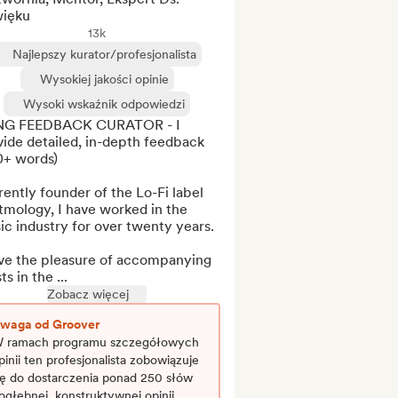
ięku
13k
Najlepszy kurator/profesjonalista
Wysokiej jakości opinie
Wysoki wskaźnik odpowiedzi
G FEEDBACK CURATOR - I 
ide detailed, in-depth feedback 
+ words)

ently founder of the Lo-Fi label 
mology, I have worked in the 
c industry for over twenty years.

ave the pleasure of accompanying 
ts in the ...
Zobacz więcej
waga od Groover
 ramach programu szczegółowych
pinii ten profesjonalista zobowiązuje
ię do dostarczenia ponad 250 słów
ogłębnej, konstruktywnej opinii.