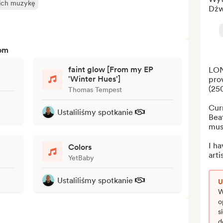
 ich muzykę
Dźw
tom
faint glow [From my EP
LON
'Winter Hues']
prov
(250
Thomas Tempest
Curr
Ustaliliśmy spotkanie
Beat
musi
I h
Colors
artis
YetBaby
Ustaliliśmy spotkanie
U
W
o
s
d