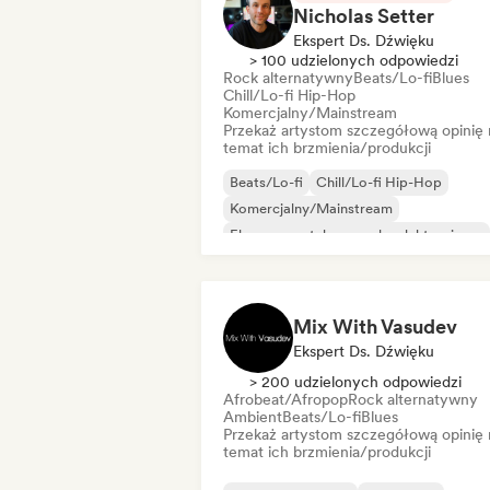
Nicholas Setter
Ekspert Ds. Dźwięku
> 100 udzielonych odpowiedzi
Rock alternatywny
Beats/Lo-fi
Blues
Chill/Lo-fi Hip-Hop
Komercjalny/Mainstream
Przekaż artystom szczegółową opinię 
temat ich brzmienia/produkcji
Beats/Lo-fi
Chill/Lo-fi Hip-Hop
Komercjalny/Mainstream
Eksperymentalna muzyka elektroniczna
Hip-hop
Indie rock
Lofi bedroom
Pop rock
Mix With Vasudev
Ekspert Ds. Dźwięku
> 200 udzielonych odpowiedzi
Afrobeat/Afropop
Rock alternatywny
Ambient
Beats/Lo-fi
Blues
Przekaż artystom szczegółową opinię 
temat ich brzmienia/produkcji