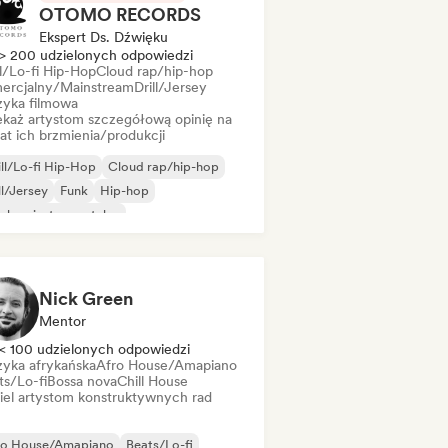
OTOMO RECORDS
Ekspert Ds. Dźwięku
> 200 udzielonych odpowiedzi
ll/Lo-fi Hip-Hop
Cloud rap/hip-hop
ercjalny/Mainstream
Drill/Jersey
yka filmowa
ekaż artystom szczegółową opinię na
at ich brzmienia/produkcji
ll/Lo-fi Hip-Hop
Cloud rap/hip-hop
ll/Jersey
Funk
Hip-hop
-hop instrumentalny
 w języku angielskim
 w języku francuskim
Nick Green
Mentor
< 100 udzielonych odpowiedzi
yka afrykańska
Afro House/Amapiano
ts/Lo-fi
Bossa nova
Chill House
iel artystom konstruktywnych rad
ro House/Amapiano
Beats/Lo-fi