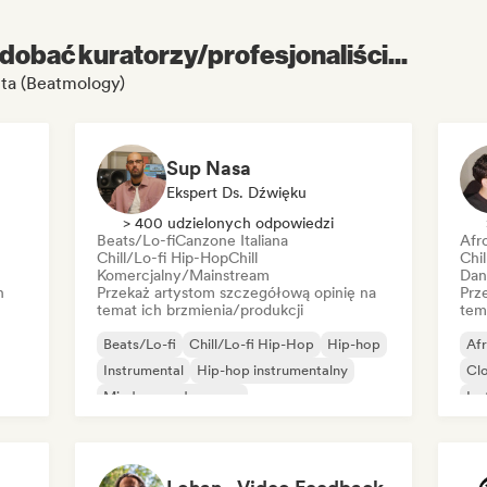
dobać kuratorzy/profesjonaliści...
ta (Beatmology)
Sup Nasa
Ekspert Ds. Dźwięku
> 400 udzielonych odpowiedzi
Beats/Lo-fi
Canzone Italiana
Afr
Chill/Lo-fi Hip-Hop
Chill
Chi
Komercjalny/Mainstream
Dan
h
Przekaż artystom szczegółową opinię na
Prz
temat ich brzmienia/produkcji
tem
Beats/Lo-fi
Chill/Lo-fi Hip-Hop
Hip-hop
Af
Instrumental
Hip-hop instrumentalny
Cl
Międzynarodowy rap
Ins
Rap w języku angielskim
R&B
Rap