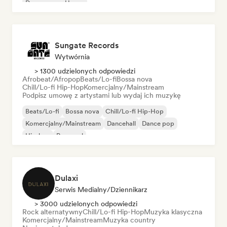
Dream pop
House
Sungate Records
Wytwórnia
> 1300 udzielonych odpowiedzi
Afrobeat/Afropop
Beats/Lo-fi
Bossa nova
Chill/Lo-fi Hip-Hop
Komercjalny/Mainstream
Podpisz umowę z artystami lub wydaj ich muzykę
Beats/Lo-fi
Bossa nova
Chill/Lo-fi Hip-Hop
Komercjalny/Mainstream
Dancehall
Dance pop
Hip-hop
Pop-soul
Dulaxi
Serwis Medialny/Dziennikarz
> 3000 udzielonych odpowiedzi
Rock alternatywny
Chill/Lo-fi Hip-Hop
Muzyka klasyczna
Komercjalny/Mainstream
Muzyka country