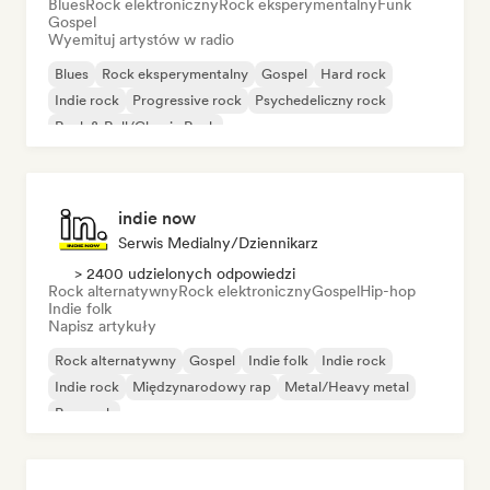
Blues
Rock elektroniczny
Rock eksperymentalny
Funk
Gospel
Wyemituj artystów w radio
Blues
Rock eksperymentalny
Gospel
Hard rock
Indie rock
Progressive rock
Psychedeliczny rock
Rock & Roll/Classic Rock
indie now
Serwis Medialny/Dziennikarz
> 2400 udzielonych odpowiedzi
Rock alternatywny
Rock elektroniczny
Gospel
Hip-hop
Indie folk
Napisz artykuły
Rock alternatywny
Gospel
Indie folk
Indie rock
Indie rock
Międzynarodowy rap
Metal/Heavy metal
Pop rock