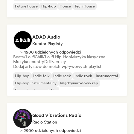
Future house
Hip-hop
House
Tech House
ADAD Audio
Kurator Playlisty
> 4900 udzielonych odpowiedzi
Beats/Lo-fi
Chill/Lo-fi Hip-Hop
Muzyka klasyczna
Muzyka country
Drill/Jersey
Dodaj artystów do moich wpływowych playlist
Hip-hop
Indie folk
Indie rock
Indie rock
Instrumental
Hip-hop instrumentalny
Międzynarodowy rap
Rap w języku angielskim
Good Vibrations Radio
Radio Station
> 2900 udzielonych odpowiedzi