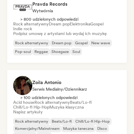
Pravda Records
Wytwórnia
> 800 udzielonych odpowiedzi
Rock alternatywny
Dream pop
Elektronika
Gospel
Indie rock
Podpisz umowę z artystami lub wydaj ich muzykę
Rock alternatywny
Dream pop
Gospel
New wave
Pop-soul
Reggae
Shoegaze
Soul
Zoila Antonio
Serwis Medialny/Dziennikarz
> 100 udzielonych odpowiedzi
Acid house
Rock alternatywny
Beats/Lo-fi
Chill/Lo-fi Hip-Hop
Muzyka klasyczna
Napisz artykuły
Rock alternatywny
Beats/Lo-fi
Chill/Lo-fi Hip-Hop
Komercjalny/Mainstream
Muzyka taneczna
Disco