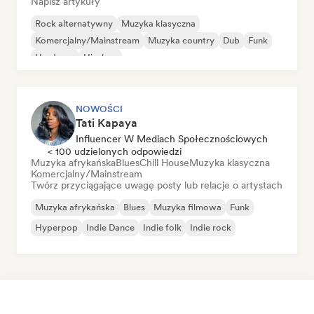
Napisz artykuły
Rock alternatywny
Muzyka klasyczna
Komercjalny/Mainstream
Muzyka country
Dub
Funk
Hardcore
Hip-hop
NOWOŚCI
Tati Kapaya
Influencer W Mediach Społecznościowych
< 100 udzielonych odpowiedzi
Muzyka afrykańska
Blues
Chill House
Muzyka klasyczna
Komercjalny/Mainstream
Twórz przyciągające uwagę posty lub relacje o artystach
Muzyka afrykańska
Blues
Muzyka filmowa
Funk
Hyperpop
Indie Dance
Indie folk
Indie rock