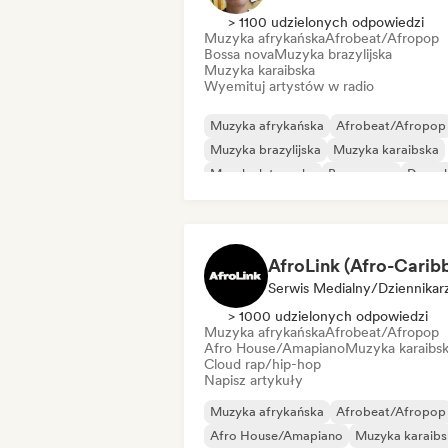
> 1100 udzielonych odpowiedzi
Muzyka afrykańska
Afrobeat/Afropop
Bossa nova
Muzyka brazylijska
Muzyka karaibska
Wyemituj artystów w radio
Muzyka afrykańska
Afrobeat/Afropop
Muzyka brazylijska
Muzyka karaibska
Muzyka latynoska
Bossa nova
Danceh
Disco
Serwis Medialny/Dziennikar
> 1000 udzielonych odpowiedzi
Muzyka afrykańska
Afrobeat/Afropop
Afro House/Amapiano
Muzyka karaibs
Cloud rap/hip-hop
Napisz artykuły
Muzyka afrykańska
Afrobeat/Afropop
Afro House/Amapiano
Muzyka karaibs