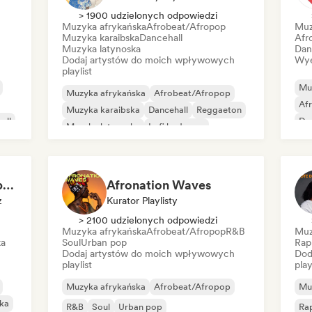
> 1900 udzielonych odpowiedzi
Muzyka afrykańska
Afrobeat/Afropop
Muz
Muzyka karaibska
Dancehall
Afr
Muzyka latynoska
Dan
Dodaj artystów do moich wpływowych
Wye
playlist
Mu
Muzyka afrykańska
Afrobeat/Afropop
Af
Muzyka karaibska
Dancehall
Reggaeton
all
Dan
Muzyka latynoska
Lofi bedroom
Re
Pop-soul
AfroLink (Afro-Caribbean focus)
Afronation Waves
z
Kurator Playlisty
> 2100 udzielonych odpowiedzi
Muzyka afrykańska
Afrobeat/Afropop
R&B
Muz
ka
Soul
Urban pop
Rap
Dodaj artystów do moich wpływowych
Dod
playlist
play
Muzyka afrykańska
Afrobeat/Afropop
Mu
ka
R&B
Soul
Urban pop
Rap