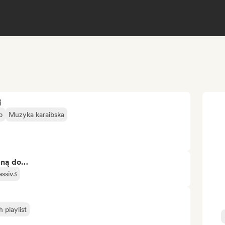
i
p
Muzyka karaibska
bną do…
ssiv3
playlist