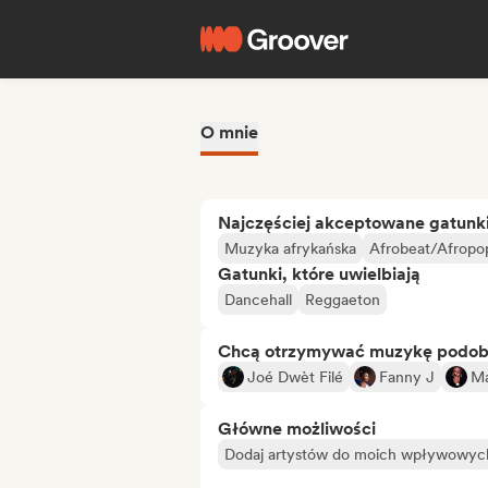
O mnie
Najczęściej akceptowane gatunk
Muzyka afrykańska
Afrobeat/Afropo
Gatunki, które uwielbiają
Dancehall
Reggaeton
Chcą otrzymywać muzykę podo
Joé Dwèt Filé
Fanny J
Ma
Główne możliwości
Dodaj artystów do moich wpływowych 