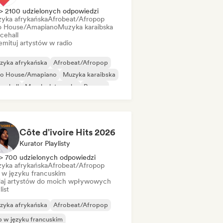
> 2100 udzielonych odpowiedzi
yka afrykańska
Afrobeat/Afropop
o House/Amapiano
Muzyka karaibska
cehall
mituj artystów w radio
zyka afrykańska
Afrobeat/Afropop
ro House/Amapiano
Muzyka karaibska
cehall
Muzyka latynoska
Reggae
ggaeton
Côte d'ivoire Hits 2026
Kurator Playlisty
> 700 udzielonych odpowiedzi
yka afrykańska
Afrobeat/Afropop
 w języku francuskim
aj artystów do moich wpływowych
list
zyka afrykańska
Afrobeat/Afropop
 w języku francuskim