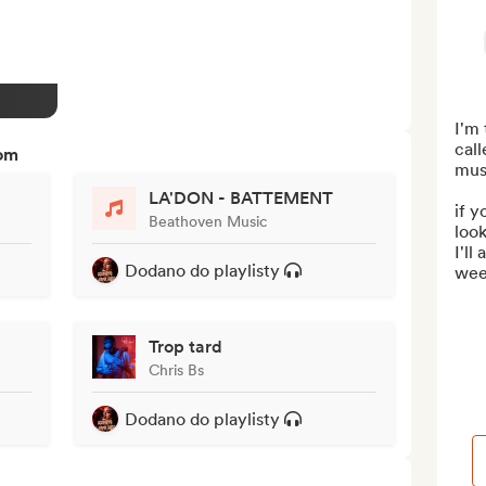
I'm 
cal
tom
musi
LA'DON - BATTEMENT
if y
Beathoven Music
look
I'll
Dodano do playlisty
wee
Trop tard
Chris Bs
Dodano do playlisty