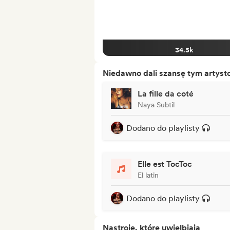
34.5k
Niedawno dali szansę tym artys
La fille da coté
Naya Subtil
Dodano do playlisty
Elle est TocToc
El latin
Dodano do playlisty
Nastroje, które uwielbiają