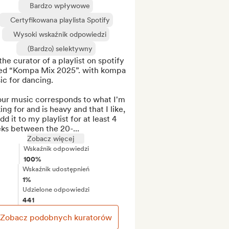
Bardzo wpływowe
Certyfikowana playlista Spotify
Wysoki wskaźnik odpowiedzi
(Bardzo) selektywny
the curator of a playlist on spotify 
led “Kompa Mix 2025”. with kompa 
c for dancing.

our music corresponds to what I'm 
ing for and is heavy and that I like, 
 add it to my playlist for at least 4 
ks between the 20-...
Zobacz więcej
Wskaźnik odpowiedzi
100%
Wskaźnik udostępnień
1%
Udzielone odpowiedzi
441
Zobacz podobnych kuratorów