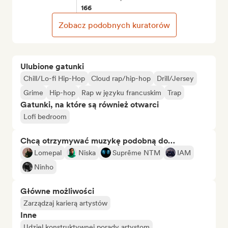
166
Zobacz podobnych kuratorów
Ulubione gatunki
Chill/Lo-fi Hip-Hop
Cloud rap/hip-hop
Drill/Jersey
Grime
Hip-hop
Rap w języku francuskim
Trap
Gatunki, na które są również otwarci
Lofi bedroom
Chcą otrzymywać muzykę podobną do…
Lomepal
Niska
Suprême NTM
IAM
Ninho
Główne możliwości
Zarządzaj karierą artystów
Inne
Udziel konstruktywnej porady artystom