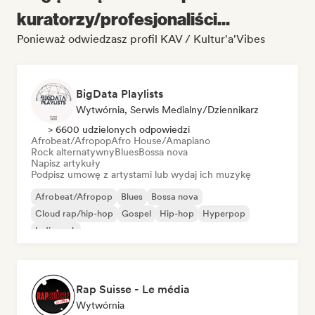
kuratorzy/profesjonaliści...
Ponieważ odwiedzasz profil KAV / Kultur'a'Vibes
BigData Playlists
Wytwórnia, Serwis Medialny/Dziennikarz
> 6600 udzielonych odpowiedzi
Afrobeat/Afropop
Afro House/Amapiano
Rock alternatywny
Blues
Bossa nova
Napisz artykuły
Podpisz umowę z artystami lub wydaj ich muzykę
Afrobeat/Afropop
Blues
Bossa nova
Cloud rap/hip-hop
Gospel
Hip-hop
Hyperpop
Indie rock
Rap Suisse - Le média
Wytwórnia