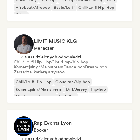
Afrobeat/Afropop
Beats/Lo-fi
Chill/Lo-fi Hip-Hop
Grime
LIMIT MUSIC KLG
Menadżer
< 100 udzielonych odpowiedzi
Chill/Lo-fi Hip-Hop
Cloud rap/hip-hop
Komercjalny/Mainstream
Dance pop
Dream pop
Zarządzaj karierą artystów
Chill/Lo-fi Hip-Hop
Cloud rap/hip-hop
Komercjalny/Mainstream
Drill/Jersey
Hip-hop
Międzynarodowy rap
Latin Pop
Rap w języku angielskim
Rap Events Lyon
Booker
> 100 udzielonych odpowiedzi