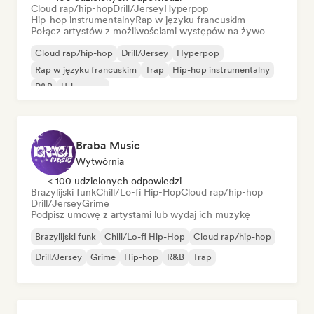
Cloud rap/hip-hop
Drill/Jersey
Hyperpop
Hip-hop instrumentalny
Rap w języku francuskim
Połącz artystów z możliwościami występów na żywo
Cloud rap/hip-hop
Drill/Jersey
Hyperpop
Rap w języku francuskim
Trap
Hip-hop instrumentalny
R&B
Urban pop
Braba Music
Wytwórnia
< 100 udzielonych odpowiedzi
Brazylijski funk
Chill/Lo-fi Hip-Hop
Cloud rap/hip-hop
Drill/Jersey
Grime
Podpisz umowę z artystami lub wydaj ich muzykę
Brazylijski funk
Chill/Lo-fi Hip-Hop
Cloud rap/hip-hop
Drill/Jersey
Grime
Hip-hop
R&B
Trap