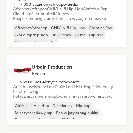
> 300 udzielonych odpowiedzi
Afrobeat/Afropop
Chill/Lo-fi Hip-Hop
Christian Rap
Cloud rap/hip-hop
Drill/Jersey
Podpisz umowę z artystami lub wydaj ich muzykę
Afrobeat/Afropop
Chill/Lo-fi Hip-Hop
Christian Rap
Cloud rap/hip-hop
Drill/Jersey
Grime
Hip-hop
Hip-hop instrumentalny
Urbain Production
Booker
> 2600 udzielonych odpowiedzi
Acid house
Beats/Lo-fi
Chill/Lo-fi Hip-Hop
Drill/Jersey
Electro swing
Połącz artystów z możliwościami występów na żywo
Chill/Lo-fi Hip-Hop
Drill/Jersey
Hip-hop
Międzynarodowy rap
Rap w języku angielskim
Rap w języku francuskim
R&B
Reggae