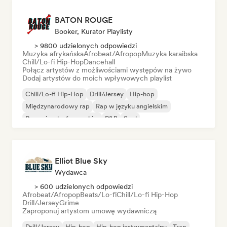
BATON ROUGE
Booker, Kurator Playlisty
> 9800 udzielonych odpowiedzi
Muzyka afrykańska
Afrobeat/Afropop
Muzyka karaibska
Chill/Lo-fi Hip-Hop
Dancehall
Połącz artystów z możliwościami występów na żywo
Dodaj artystów do moich wpływowych playlist
Chill/Lo-fi Hip-Hop
Drill/Jersey
Hip-hop
Międzynarodowy rap
Rap w języku angielskim
Rap w języku francuskim
R&B
Soul
Elliot Blue Sky
Wydawca
> 600 udzielonych odpowiedzi
Afrobeat/Afropop
Beats/Lo-fi
Chill/Lo-fi Hip-Hop
Drill/Jersey
Grime
Zaproponuj artystom umowę wydawniczą
Drill/Jersey
Hip-hop
Hip-hop instrumentalny
Trap