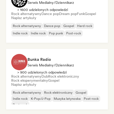
Serwis Medialny/Dziennikarz
> 1600 udzielonych odpowiedzi
Rock alternatywny
Dance pop
Dream pop
Funk
Gospel
Napisz artykuły
Rock alternatywny
Dance pop
Gospel
Hard rock
Indie rock
Indie rock
Pop punk
Post-rock
Bunka Radio
Serwis Medialny/Dziennikarz
> 900 udzielonych odpowiedzi
Rock alternatywny
Dub
Rock elektroniczny
Rock eksperymentalny
Gospel
Napisz artykuły
Rock alternatywny
Rock elektroniczny
Gospel
Indie rock
K-Pop/J-Pop
Muzyka latynoska
Post-rock
Post-rock