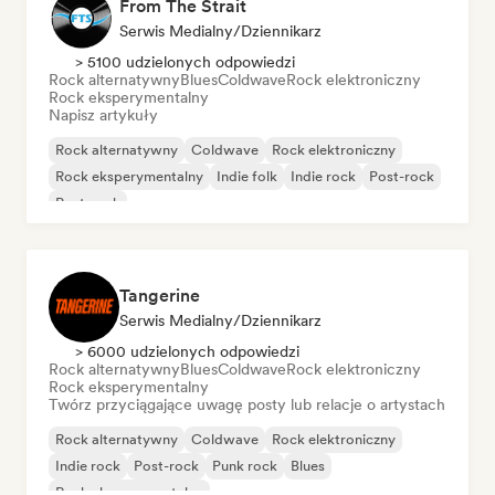
From The Strait
Serwis Medialny/Dziennikarz
> 5100 udzielonych odpowiedzi
Rock alternatywny
Blues
Coldwave
Rock elektroniczny
Rock eksperymentalny
Napisz artykuły
Rock alternatywny
Coldwave
Rock elektroniczny
Rock eksperymentalny
Indie folk
Indie rock
Post-rock
Post-rock
Tangerine
Serwis Medialny/Dziennikarz
> 6000 udzielonych odpowiedzi
Rock alternatywny
Blues
Coldwave
Rock elektroniczny
Rock eksperymentalny
Twórz przyciągające uwagę posty lub relacje o artystach
Rock alternatywny
Coldwave
Rock elektroniczny
Indie rock
Post-rock
Punk rock
Blues
Rock eksperymentalny