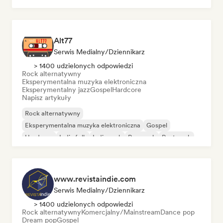
Alt77
Serwis Medialny/Dziennikarz
> 1400 udzielonych odpowiedzi
Rock alternatywny
Eksperymentalna muzyka elektroniczna
Eksperymentalny jazz
Gospel
Hardcore
Napisz artykuły
Rock alternatywny
Eksperymentalna muzyka elektroniczna
Gospel
Hardcore
Indie folk
Indie rock
Pop punk
Post-rock
www.revistaindie.com
Serwis Medialny/Dziennikarz
> 1400 udzielonych odpowiedzi
Rock alternatywny
Komercjalny/Mainstream
Dance pop
Dream pop
Gospel