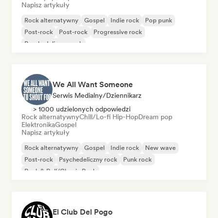
Napisz artykuły
Rock alternatywny
Gospel
Indie rock
Pop punk
Post-rock
Post-rock
Progressive rock
Psychedeliczny rock
We All Want Someone
Serwis Medialny/Dziennikarz
> 1000 udzielonych odpowiedzi
Rock alternatywny
Chill/Lo-fi Hip-Hop
Dream pop
Elektronika
Gospel
Napisz artykuły
Rock alternatywny
Gospel
Indie rock
New wave
Post-rock
Psychedeliczny rock
Punk rock
Rock & Roll/Classic Rock
El Club Del Pogo