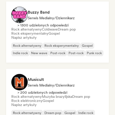
Buzzy Band
Serwis Medialny/Dziennikarz
> 1300 udzielonych odpowiedzi
Rock alternatywny
Coldwave
Dream pop
Rock eksperymentalny
Gospel
Napisz artykuły
Rock alternatywny
Rock eksperymentalny
Gospel
Indie rock
New wave
Post-rock
Post-rock
Punk rock
Musicult
Serwis Medialny/Dziennikarz
> 200 udzielonych odpowiedzi
Rock alternatywny
Muzyka brazylijska
Dream pop
Rock elektroniczny
Gospel
Napisz artykuły
Rock alternatywny
Dream pop
Gospel
Indie rock