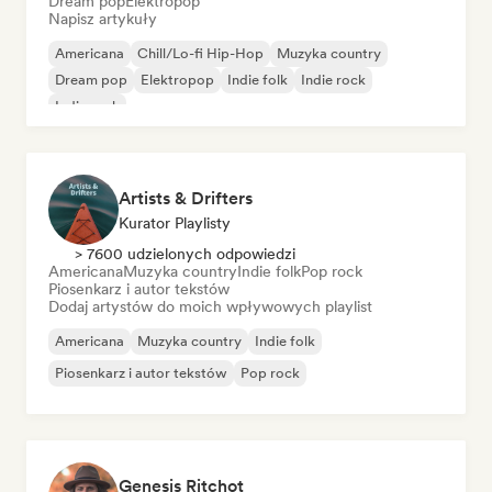
Dream pop
Elektropop
Napisz artykuły
Americana
Chill/Lo-fi Hip-Hop
Muzyka country
Dream pop
Elektropop
Indie folk
Indie rock
Indie rock
Artists & Drifters
Kurator Playlisty
> 7600 udzielonych odpowiedzi
Americana
Muzyka country
Indie folk
Pop rock
Piosenkarz i autor tekstów
Dodaj artystów do moich wpływowych playlist
Americana
Muzyka country
Indie folk
Piosenkarz i autor tekstów
Pop rock
Genesis Ritchot