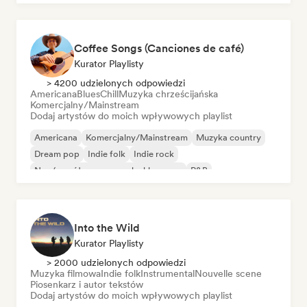
Coffee Songs (Canciones de café)
Kurator Playlisty
> 4200 udzielonych odpowiedzi
Americana
Blues
Chill
Muzyka chrześcijańska
Komercjalny/Mainstream
Dodaj artystów do moich wpływowych playlist
Americana
Komercjalny/Mainstream
Muzyka country
Dream pop
Indie folk
Indie rock
Neo/współczesna muzyka klasyczna
R&B
Into the Wild
Kurator Playlisty
> 2000 udzielonych odpowiedzi
Muzyka filmowa
Indie folk
Instrumental
Nouvelle scene
Piosenkarz i autor tekstów
Dodaj artystów do moich wpływowych playlist