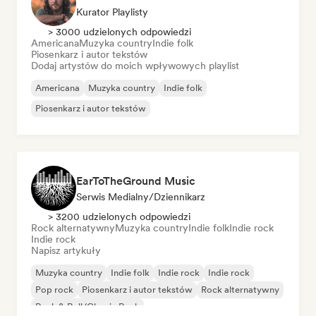
Kurator Playlisty
> 3000 udzielonych odpowiedzi
Americana
Muzyka country
Indie folk
Piosenkarz i autor tekstów
Dodaj artystów do moich wpływowych playlist
Americana
Muzyka country
Indie folk
Piosenkarz i autor tekstów
EarToTheGround Music
Serwis Medialny/Dziennikarz
> 3200 udzielonych odpowiedzi
Rock alternatywny
Muzyka country
Indie folk
Indie rock
Indie rock
Napisz artykuły
Muzyka country
Indie folk
Indie rock
Indie rock
Pop rock
Piosenkarz i autor tekstów
Rock alternatywny
Rock & Roll/Classic Rock