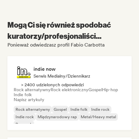
Mogą Ci się również spodobać
kuratorzy/profesjonaliści...
Ponieważ odwiedzasz profil Fabio Carbotta
indie now
Serwis Medialny/Dziennikarz
> 2400 udzielonych odpowiedzi
Rock alternatywny
Rock elektroniczny
Gospel
Hip-hop
Indie folk
Napisz artykuły
Rock alternatywny
Gospel
Indie folk
Indie rock
Indie rock
Międzynarodowy rap
Metal/Heavy metal
Pop rock