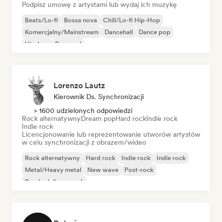
Podpisz umowę z artystami lub wydaj ich muzykę
Beats/Lo-fi
Bossa nova
Chill/Lo-fi Hip-Hop
Komercjalny/Mainstream
Dancehall
Dance pop
Hip-hop
Pop-soul
Lorenzo Lautz
Kierownik Ds. Synchronizacji
> 1600 udzielonych odpowiedzi
Rock alternatywny
Dream pop
Hard rock
Indie rock
Indie rock
Licencjonowanie lub reprezentowanie utworów artystów
w celu synchronizacji z obrazem/wideo
Rock alternatywny
Hard rock
Indie rock
Indie rock
Metal/Heavy metal
New wave
Post-rock
Psychedeliczny rock