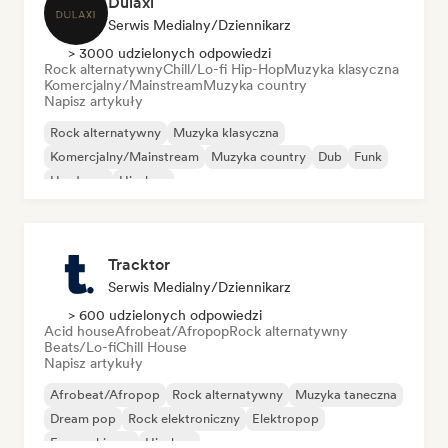
Dulaxi
Serwis Medialny/Dziennikarz
> 3000 udzielonych odpowiedzi
Rock alternatywny
Chill/Lo-fi Hip-Hop
Muzyka klasyczna
Komercjalny/Mainstream
Muzyka country
Napisz artykuły
Rock alternatywny
Muzyka klasyczna
Komercjalny/Mainstream
Muzyka country
Dub
Funk
Hardcore
Hip-hop
Tracktor
Serwis Medialny/Dziennikarz
> 600 udzielonych odpowiedzi
Acid house
Afrobeat/Afropop
Rock alternatywny
Beats/Lo-fi
Chill House
Napisz artykuły
Afrobeat/Afropop
Rock alternatywny
Muzyka taneczna
Dream pop
Rock elektroniczny
Elektropop
Francuski pop
Hip-hop