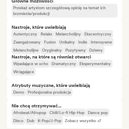
Główne możliwości
Przekaż artystom szczegółową opinię na temat ich
brzmienia/produkcji
Nastroje, które uwielbiają
Autentyczny
Relaks
Melancholijny
Ekscentryczny
Zaangażowany
Fusion
Unikalny
Indie
Intensywne
Melancholijne
Oryginalny
Pozytywny
Dziwny
Nastroje, na które są również otwarci
Wpadające w ucho
Dramatyczny
Eksperymentalny
Wciągające
Atrybuty muzyczne, które uwielbiają
Demo
Profesjonalna produkcja
Nie chcą otrzymywać...
Afrobeat/Afropop
Chill/Lo-fi Hip-Hop
Dance pop
Disco
Dub
K-Pop/J-Pop
Zobacz wszystko +7