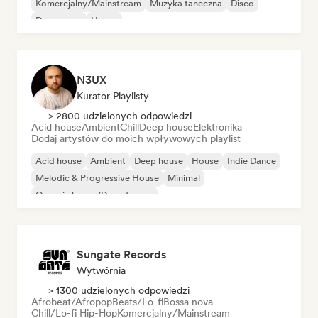
Komercjalny/Mainstream
Muzyka taneczna
Disco
Dream pop
House
N3UX
Kurator Playlisty
> 2800 udzielonych odpowiedzi
Acid house
Ambient
Chill
Deep house
Elektronika
Dodaj artystów do moich wpływowych playlist
Acid house
Ambient
Deep house
House
Indie Dance
Melodic & Progressive House
Minimal
Organic house/Downtempo
Sungate Records
Wytwórnia
> 1300 udzielonych odpowiedzi
Afrobeat/Afropop
Beats/Lo-fi
Bossa nova
Chill/Lo-fi Hip-Hop
Komercjalny/Mainstream