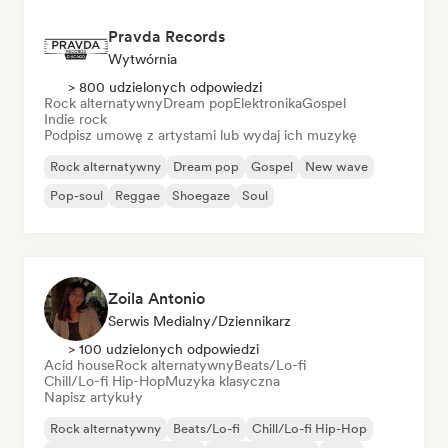
Pravda Records
Wytwórnia
> 800 udzielonych odpowiedzi
Rock alternatywny
Dream pop
Elektronika
Gospel
Indie rock
Podpisz umowę z artystami lub wydaj ich muzykę
Rock alternatywny
Dream pop
Gospel
New wave
Pop-soul
Reggae
Shoegaze
Soul
Zoila Antonio
Serwis Medialny/Dziennikarz
> 100 udzielonych odpowiedzi
Acid house
Rock alternatywny
Beats/Lo-fi
Chill/Lo-fi Hip-Hop
Muzyka klasyczna
Napisz artykuły
Rock alternatywny
Beats/Lo-fi
Chill/Lo-fi Hip-Hop