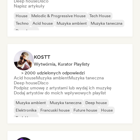
Deep house
Disco
Napisz artykuły
House
Melodic & Progressive House
Tech House
Techno
Acid house
Muzyka ambient
Muzyka taneczna
Deep house
KOSTT
Wytwórnia, Kurator Playlisty
> 2000 udzielonych odpowiedzi
Acid house
Muzyka ambient
Muzyka taneczna
Deep house
Disco
Podpisz umowę z artystami lub wydaj ich muzykę
Dodaj artystów do moich wpływowych playlist
Muzyka ambient
Muzyka taneczna
Deep house
Elektronika
Francuski house
Future house
House
Tech House