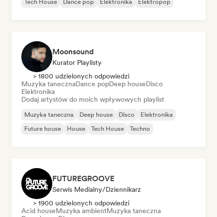
Tech House
Dance pop
Elektronika
Elektropop
Moonsound
Kurator Playlisty
> 1800 udzielonych odpowiedzi
Muzyka taneczna
Dance pop
Deep house
Disco
Elektronika
Dodaj artystów do moich wpływowych playlist
Muzyka taneczna
Deep house
Disco
Elektronika
Future house
House
Tech House
Techno
FUTUREGROOVE
Serwis Medialny/Dziennikarz
> 1900 udzielonych odpowiedzi
Acid house
Muzyka ambient
Muzyka taneczna