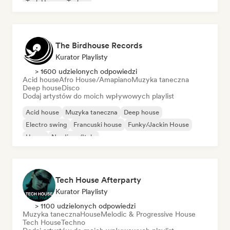
Tech House
Techno
The Birdhouse Records
Kurator Playlisty
> 1600 udzielonych odpowiedzi
Acid house
Afro House/Amapiano
Muzyka taneczna
Deep house
Disco
Dodaj artystów do moich wpływowych playlist
Acid house
Muzyka taneczna
Deep house
Electro swing
Francuski house
Funky/Jackin House
House
Nu-disco/Italo
Tech House Afterparty
Kurator Playlisty
> 1100 udzielonych odpowiedzi
Muzyka taneczna
House
Melodic & Progressive House
Tech House
Techno