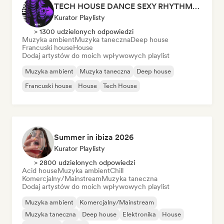
TECH HOUSE DANCE SEXY RHYTHMS 2026
Kurator Playlisty
> 1300 udzielonych odpowiedzi
Muzyka ambient
Muzyka taneczna
Deep house
Francuski house
House
Dodaj artystów do moich wpływowych playlist
Muzyka ambient
Muzyka taneczna
Deep house
Francuski house
House
Tech House
Summer in ibiza 2026
Kurator Playlisty
> 2800 udzielonych odpowiedzi
Acid house
Muzyka ambient
Chill
Komercjalny/Mainstream
Muzyka taneczna
Dodaj artystów do moich wpływowych playlist
Muzyka ambient
Komercjalny/Mainstream
Muzyka taneczna
Deep house
Elektronika
House