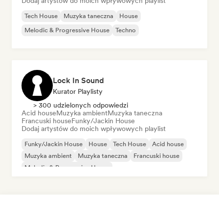
Dodaj artystów do moich wpływowych playlist
Tech House
Muzyka taneczna
House
Melodic & Progressive House
Techno
Lock In Sound
Kurator Playlisty
> 300 udzielonych odpowiedzi
Acid house
Muzyka ambient
Muzyka taneczna
Francuski house
Funky/Jackin House
Dodaj artystów do moich wpływowych playlist
Funky/Jackin House
House
Tech House
Acid house
Muzyka ambient
Muzyka taneczna
Francuski house
Melodic & Progressive House