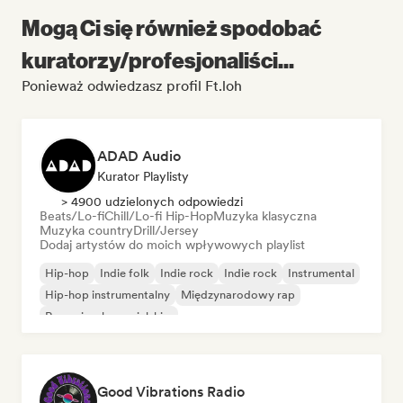
Mogą Ci się również spodobać
kuratorzy/profesjonaliści...
Ponieważ odwiedzasz profil Ft.loh
ADAD Audio
Kurator Playlisty
> 4900 udzielonych odpowiedzi
Beats/Lo-fi
Chill/Lo-fi Hip-Hop
Muzyka klasyczna
Muzyka country
Drill/Jersey
Dodaj artystów do moich wpływowych playlist
Hip-hop
Indie folk
Indie rock
Indie rock
Instrumental
Hip-hop instrumentalny
Międzynarodowy rap
Rap w języku angielskim
Good Vibrations Radio