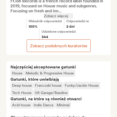
Ft.loh Records is a french record label founded in 
2019, focused on House music and subgenres.

Focusing on fresh and inn...
Zobacz więcej
Wskaźnik odpowiedzi
Odpowiedzi w
100%
2 dni
Udzielone odpowiedzi
344
Zobacz podobnych kuratorów
Najczęściej akceptowane gatunki
House
Melodic & Progressive House
Gatunki, które uwielbiają
Deep house
Francuski house
Funky/Jackin House
Tech House
UK Garage/Bassline
Gatunki, na które są również otwarci
Acid house
Indie Dance
Minimal