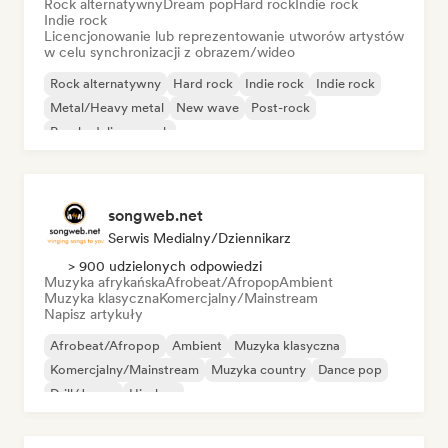
Rock alternatywny
Dream pop
Hard rock
Indie rock
Indie rock
Licencjonowanie lub reprezentowanie utworów artystów
w celu synchronizacji z obrazem/wideo
Rock alternatywny
Hard rock
Indie rock
Indie rock
Metal/Heavy metal
New wave
Post-rock
Psychedeliczny rock
songweb.net
Serwis Medialny/Dziennikarz
> 900 udzielonych odpowiedzi
Muzyka afrykańska
Afrobeat/Afropop
Ambient
Muzyka klasyczna
Komercjalny/Mainstream
Napisz artykuły
Afrobeat/Afropop
Ambient
Muzyka klasyczna
Komercjalny/Mainstream
Muzyka country
Dance pop
Drill/Jersey
Hip-hop