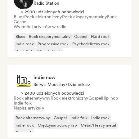
Radio Station
> 2900 udzielonych odpowiedzi
Blues
Rock elektroniczny
Rock eksperymentalny
Funk
Gospel
Wyemituj artystów w radio
Blues
Rock eksperymentalny
Gospel
Hard rock
Indie rock
Progressive rock
Psychedeliczny rock
Rock & Roll/Classic Rock
indie now
Serwis Medialny/Dziennikarz
> 2400 udzielonych odpowiedzi
Rock alternatywny
Rock elektroniczny
Gospel
Hip-hop
Indie folk
Napisz artykuły
Rock alternatywny
Gospel
Indie folk
Indie rock
Indie rock
Międzynarodowy rap
Metal/Heavy metal
Pop rock