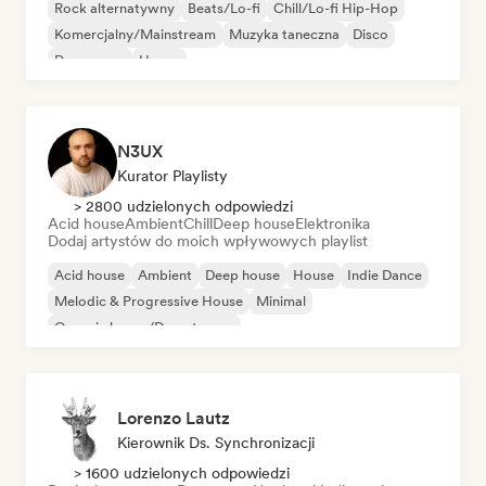
Rock alternatywny
Beats/Lo-fi
Chill/Lo-fi Hip-Hop
Komercjalny/Mainstream
Muzyka taneczna
Disco
Dream pop
House
N3UX
Kurator Playlisty
> 2800 udzielonych odpowiedzi
Acid house
Ambient
Chill
Deep house
Elektronika
Dodaj artystów do moich wpływowych playlist
Acid house
Ambient
Deep house
House
Indie Dance
Melodic & Progressive House
Minimal
Organic house/Downtempo
Lorenzo Lautz
Kierownik Ds. Synchronizacji
> 1600 udzielonych odpowiedzi