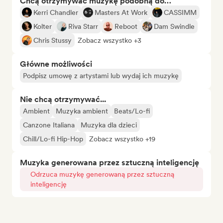
Chcą otrzymywać muzykę podobną do…
Kerri Chandler
Masters At Work
CASSIMM
Kolter
Riva Starr
Reboot
Dam Swindle
Chris Stussy
Zobacz wszystko +3
Główne możliwości
Podpisz umowę z artystami lub wydaj ich muzykę
Nie chcą otrzymywać...
Ambient
Muzyka ambient
Beats/Lo-fi
Canzone Italiana
Muzyka dla dzieci
Chill/Lo-fi Hip-Hop
Zobacz wszystko +19
Muzyka generowana przez sztuczną inteligencję
Odrzuca muzykę generowaną przez sztuczną
inteligencję