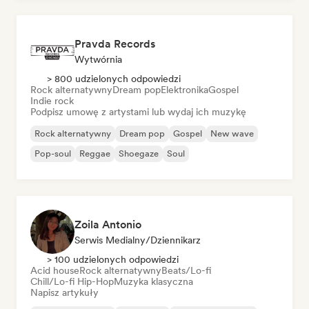
Pravda Records
Wytwórnia
> 800 udzielonych odpowiedzi
Rock alternatywny
Dream pop
Elektronika
Gospel
Indie rock
Podpisz umowę z artystami lub wydaj ich muzykę
Rock alternatywny
Dream pop
Gospel
New wave
Pop-soul
Reggae
Shoegaze
Soul
Zoila Antonio
Serwis Medialny/Dziennikarz
> 100 udzielonych odpowiedzi
Acid house
Rock alternatywny
Beats/Lo-fi
Chill/Lo-fi Hip-Hop
Muzyka klasyczna
Napisz artykuły