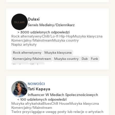
Dulaxi
Serwis Medialny/Dziennikarz
> 3000 udzielonych odpowiedzi
Rock alternatywny
Chill/Lo-fi Hip-Hop
Muzyka klasyczna
Komercjalny/Mainstream
Muzyka country
Napisz artykuły
Rock alternatywny
Muzyka klasyczna
Komercjalny/Mainstream
Muzyka country
Dub
Funk
Hardcore
Hip-hop
NOWOŚCI
Tati Kapaya
Influencer W Mediach Społecznościowych
< 100 udzielonych odpowiedzi
Muzyka afrykańska
Blues
Chill House
Muzyka klasyczna
Komercjalny/Mainstream
Twórz przyciągające uwagę posty lub relacje o artystach