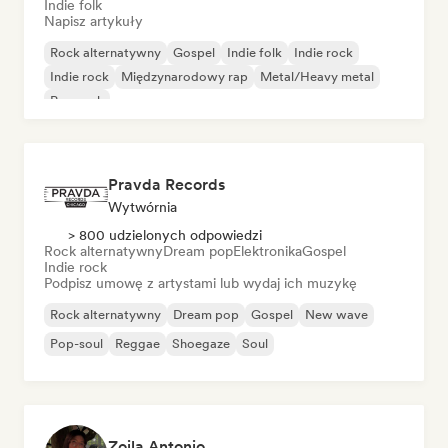
Indie folk
Napisz artykuły
Rock alternatywny
Gospel
Indie folk
Indie rock
Indie rock
Międzynarodowy rap
Metal/Heavy metal
Pop rock
Pravda Records
Wytwórnia
> 800 udzielonych odpowiedzi
Rock alternatywny
Dream pop
Elektronika
Gospel
Indie rock
Podpisz umowę z artystami lub wydaj ich muzykę
Rock alternatywny
Dream pop
Gospel
New wave
Pop-soul
Reggae
Shoegaze
Soul
Zoila Antonio