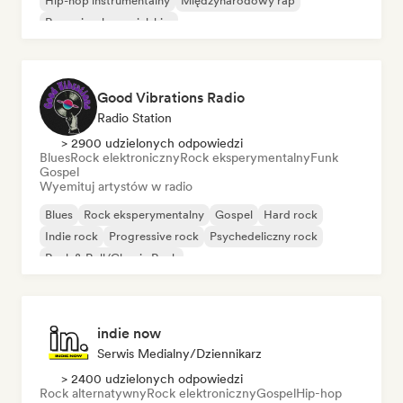
Hip-hop instrumentalny
Międzynarodowy rap
Rap w języku angielskim
Good Vibrations Radio
Radio Station
> 2900 udzielonych odpowiedzi
Blues
Rock elektroniczny
Rock eksperymentalny
Funk
Gospel
Wyemituj artystów w radio
Blues
Rock eksperymentalny
Gospel
Hard rock
Indie rock
Progressive rock
Psychedeliczny rock
Rock & Roll/Classic Rock
indie now
Serwis Medialny/Dziennikarz
> 2400 udzielonych odpowiedzi
Rock alternatywny
Rock elektroniczny
Gospel
Hip-hop