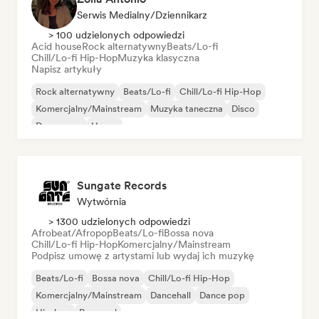
Serwis Medialny/Dziennikarz
> 100 udzielonych odpowiedzi
Acid house
Rock alternatywny
Beats/Lo-fi
Chill/Lo-fi Hip-Hop
Muzyka klasyczna
Napisz artykuły
Rock alternatywny
Beats/Lo-fi
Chill/Lo-fi Hip-Hop
Komercjalny/Mainstream
Muzyka taneczna
Disco
Dream pop
House
Sungate Records
Wytwórnia
> 1300 udzielonych odpowiedzi
Afrobeat/Afropop
Beats/Lo-fi
Bossa nova
Chill/Lo-fi Hip-Hop
Komercjalny/Mainstream
Podpisz umowę z artystami lub wydaj ich muzykę
Beats/Lo-fi
Bossa nova
Chill/Lo-fi Hip-Hop
Komercjalny/Mainstream
Dancehall
Dance pop
Hip-hop
Pop-soul