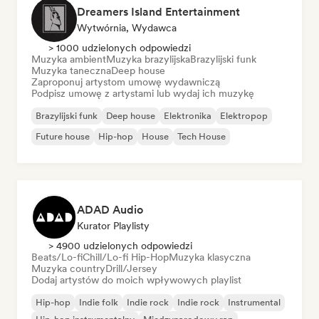
Dreamers Island Entertainment
Wytwórnia, Wydawca
> 1000 udzielonych odpowiedzi
Muzyka ambient
Muzyka brazylijska
Brazylijski funk
Muzyka taneczna
Deep house
Zaproponuj artystom umowę wydawniczą
Podpisz umowę z artystami lub wydaj ich muzykę
Brazylijski funk
Deep house
Elektronika
Elektropop
Future house
Hip-hop
House
Tech House
ADAD Audio
Kurator Playlisty
> 4900 udzielonych odpowiedzi
Beats/Lo-fi
Chill/Lo-fi Hip-Hop
Muzyka klasyczna
Muzyka country
Drill/Jersey
Dodaj artystów do moich wpływowych playlist
Hip-hop
Indie folk
Indie rock
Indie rock
Instrumental