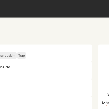
francuskim
Trap
bną do…
Méd