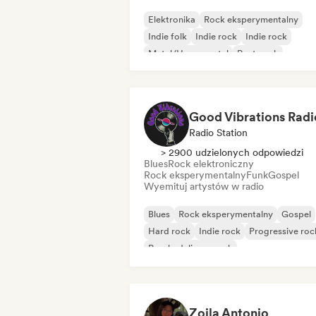
Elektronika
Rock eksperymentalny
Indie folk
Indie rock
Indie rock
Metal/Heavy metal
Post-rock
Rock & Roll/Classic Rock
Good Vibrations Radi
Radio Station
> 2900 udzielonych odpowiedzi
Blues
Rock elektroniczny
Rock eksperymentalny
Funk
Gospel
Wyemituj artystów w radio
Blues
Rock eksperymentalny
Gospel
Hard rock
Indie rock
Progressive roc
Psychedeliczny rock
Rock & Roll/Classic Rock
Zoila Antonio