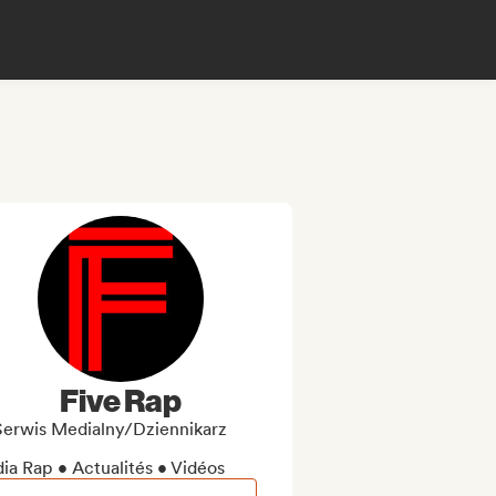
Five Rap
Serwis Medialny/Dziennikarz
ia Rap • Actualités • Vidéos