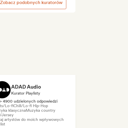
Zobacz podobnych kuratorów
ADAD Audio
Kurator Playlisty
> 4900 udzielonych odpowiedzi
ts/Lo-fi
Chill/Lo-fi Hip-Hop
yka klasyczna
Muzyka country
l/Jersey
aj artystów do moich wpływowych
list