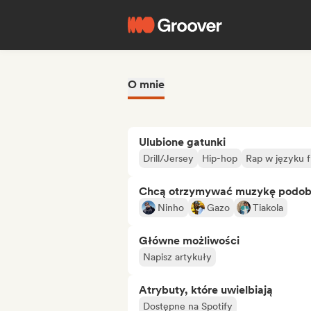
O mnie
Ulubione gatunki
Drill/Jersey
Hip-hop
Rap w języku 
Chcą otrzymywać muzykę podo
Ninho
Gazo
Tiakola
Główne możliwości
Napisz artykuły
Atrybuty, które uwielbiają
Dostępne na Spotify