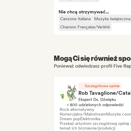
Nie chcą otrzymywać...
Canzone Italiana
Muzyka świąteczna
Chanson Française/Variété
Mogą Ci się również spo
Ponieważ odwiedzasz profil Five Ra
Szczegółowe opinie
Ekspert Ds. Dźwięku
> 800 udzielonych odpowiedzi
Rock alternatywny
Komercjalny/Mainstream
Muzyka coun
Dream pop
Elektronika
Przekaż artystom szczegółową opinię 
temat ich brzmienia/produkcji