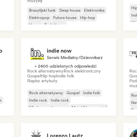
muzykę
Hi
Brazylijski funk
Deep house
Elektronika
Ind
Elektropop
Future house
Hip-hop
Hip
House
Tech House
Mi
Rap
o
indie now
Serwis Medialny/Dziennikarz
> 2400 udzielonych odpowiedzi
Rock alternatywny
Rock elektroniczny
Roc
Gospel
Hip-hop
Indie folk
Gos
Napisz artykuły
Pod
muz
Rock alternatywny
Gospel
Indie folk
Ro
k
Indie rock
Indie rock
Ne
Międzynarodowy rap
Metal/Heavy metal
So
Pop rock
Lorenzo Lautz