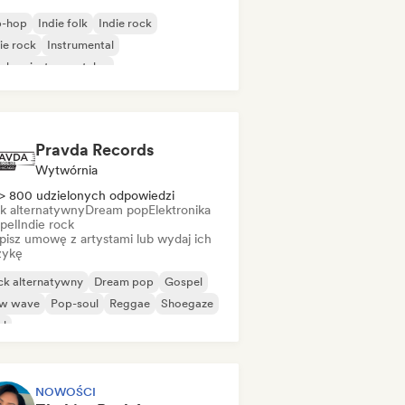
p-hop
Indie folk
Indie rock
ie rock
Instrumental
-hop instrumentalny
ędzynarodowy rap
 w języku angielskim
Pravda Records
Wytwórnia
> 800 udzielonych odpowiedzi
k alternatywny
Dream pop
Elektronika
pel
Indie rock
pisz umowę z artystami lub wydaj ich
ykę
ck alternatywny
Dream pop
Gospel
w wave
Pop-soul
Reggae
Shoegaze
ul
NOWOŚCI