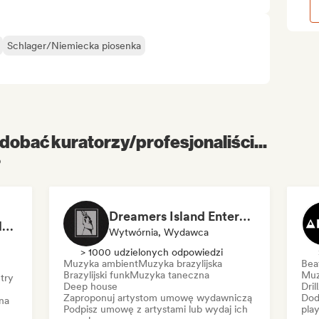
Schlager/Niemiecka piosenka
dobać kuratorzy/profesjonaliści...
p
Dreamers Island Entertainment
Rob Tavaglione/Catalyst Recording
Wytwórnia, Wydawca
> 1000 udzielonych odpowiedzi
Muzyka ambient
Muzyka brazylijska
Bea
Brazylijski funk
Muzyka taneczna
Muz
try
Deep house
Dril
Zaproponuj artystom umowę wydawniczą
Dod
na
Podpisz umowę z artystami lub wydaj ich
play