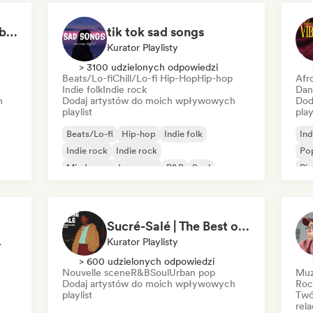
Sensual songs for 😈 (by R3YAN)
tik tok sad songs
Kurator Playlisty
> 3100 udzielonych odpowiedzi
Beats/Lo-fi
Chill/Lo-fi Hip-Hop
Hip-hop
Afr
Indie folk
Indie rock
Dan
h
Dodaj artystów do moich wpływowych
Dod
playlist
play
Beats/Lo-fi
Hip-hop
Indie folk
Ind
Indie rock
Indie rock
Po
Międzynarodowy pop
R&B
Soul
Pio
Af
Sucré-Salé | The Best of French R&B
ciowych
Kurator Playlisty
> 600 udzielonych odpowiedzi
Nouvelle scene
R&B
Soul
Urban pop
Muz
Dodaj artystów do moich wpływowych
Roc
playlist
Twó
rela