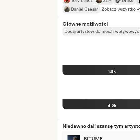
Tory Lanez
SZA
Drake
Daniel Caesar
Zobacz wszystko +
Główne możliwości
Dodaj artystów do moich wpływowych 
1.5k
4.2k
Niedawno dali szansę tym artys
BITUME