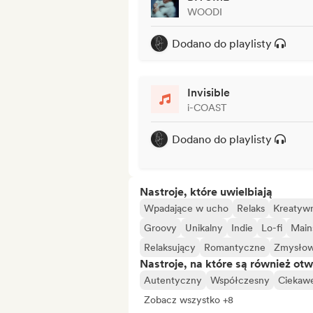
WOODI
Dodano do playlisty
Invisible
i-COAST
Dodano do playlisty
Nastroje, które uwielbiają
Wpadające w ucho
Relaks
Kreatyw
Groovy
Unikalny
Indie
Lo-fi
Main
Relaksujący
Romantyczne
Zmysło
Nastroje, na które są również otw
Autentyczny
Współczesny
Ciekaw
Zobacz wszystko +8