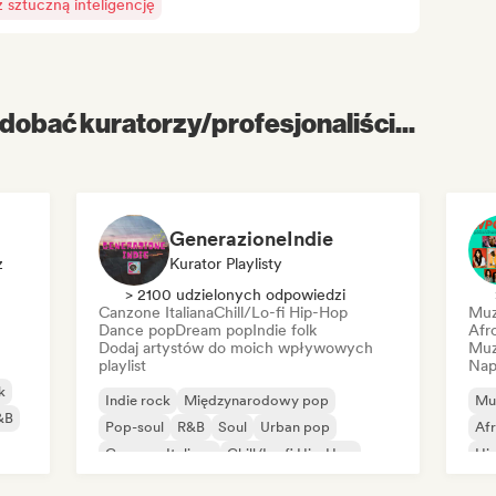
sztuczną inteligencję
dobać kuratorzy/profesjonaliści...
GenerazioneIndie
z
Kurator Playlisty
> 2100 udzielonych odpowiedzi
Canzone Italiana
Chill/Lo-fi Hip-Hop
Muz
Dance pop
Dream pop
Indie folk
Afr
Dodaj artystów do moich wpływowych
Muz
playlist
Nap
k
Indie rock
Międzynarodowy pop
Mu
&B
Pop-soul
R&B
Soul
Urban pop
Af
Canzone Italiana
Chill/Lo-fi Hip-Hop
Hi
Pio