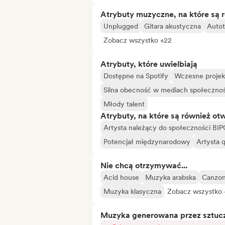
Atrybuty muzyczne, na które są 
Unplugged
Gitara akustyczna
Auto
Zobacz wszystko +22
Atrybuty, które uwielbiają
Dostępne na Spotify
Wczesne projek
Silna obecność w mediach społeczno
Młody talent
Atrybuty, na które są również ot
Artysta należący do społeczności BI
Potencjał międzynarodowy
Artysta 
Nie chcą otrzymywać...
Acid house
Muzyka arabska
Canzone
Muzyka klasyczna
Zobacz wszystko 
Muzyka generowana przez sztuczn