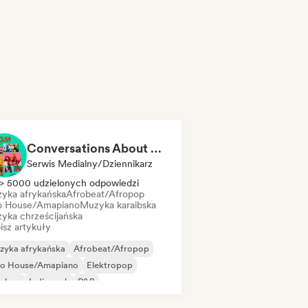
Conversations About Her
Serwis Medialny/Dziennikarz
> 5000 udzielonych odpowiedzi
yka afrykańska
Afrobeat/Afropop
o House/Amapiano
Muzyka karaibska
yka chrześcijańska
isz artykuły
zyka afrykańska
Afrobeat/Afropop
ro House/Amapiano
Elektropop
p-hop
Indie rock
R&B
senkarz i autor tekstów