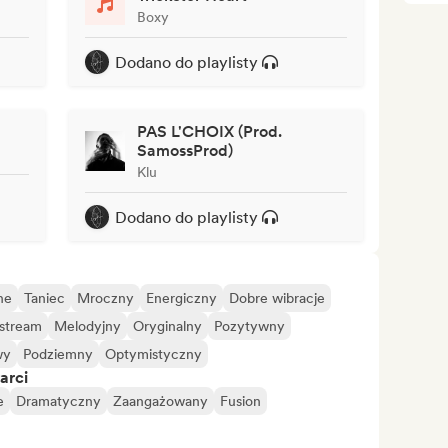
Boxy
Dodano do playlisty
PAS L'CHOIX (Prod.
SamossProd)
Klu
Dodano do playlisty
ne
Taniec
Mroczny
Energiczny
Dobre wibracje
stream
Melodyjny
Oryginalny
Pozytywny
wy
Podziemny
Optymistyczny
arci
e
Dramatyczny
Zaangażowany
Fusion