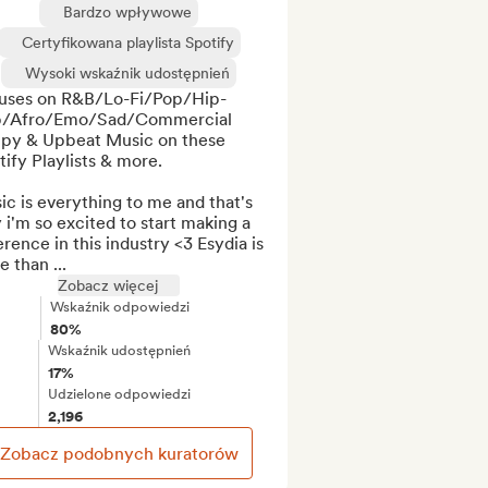
Bardzo wpływowe
Certyfikowana playlista Spotify
Wysoki wskaźnik udostępnień
uses on R&B/Lo-Fi/Pop/Hip-
/Afro/Emo/Sad/Commercial 
py & Upbeat Music on these 
ify Playlists & more. 

c is everything to me and that's 
i'm so excited to start making a 
erence in this industry <3 Esydia is 
 than ...
Zobacz więcej
Wskaźnik odpowiedzi
80%
Wskaźnik udostępnień
17%
Udzielone odpowiedzi
2,196
Zobacz podobnych kuratorów