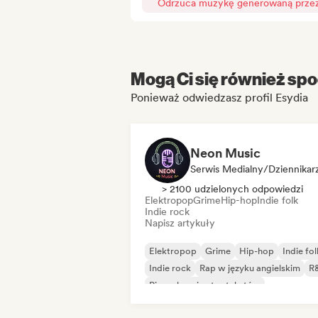
Odrzuca muzykę generowaną przez 
Mogą Ci się również spo
Ponieważ odwiedzasz profil Esydia
Neon Music
Serwis Medialny/Dziennikar
> 2100 udzielonych odpowiedzi
Elektropop
Grime
Hip-hop
Indie folk
Indie rock
Napisz artykuły
Elektropop
Grime
Hip-hop
Indie fol
Indie rock
Rap w języku angielskim
R
Piosenkarz i autor tekstów