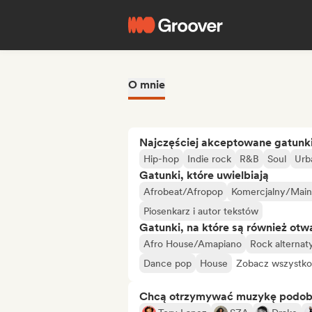
O mnie
Najczęściej akceptowane gatunk
Hip-hop
Indie rock
R&B
Soul
Urb
Gatunki, które uwielbiają
Afrobeat/Afropop
Komercjalny/Main
Piosenkarz i autor tekstów
Gatunki, na które są również otw
Afro House/Amapiano
Rock alterna
Dance pop
House
Zobacz wszystko
Chcą otrzymywać muzykę podo