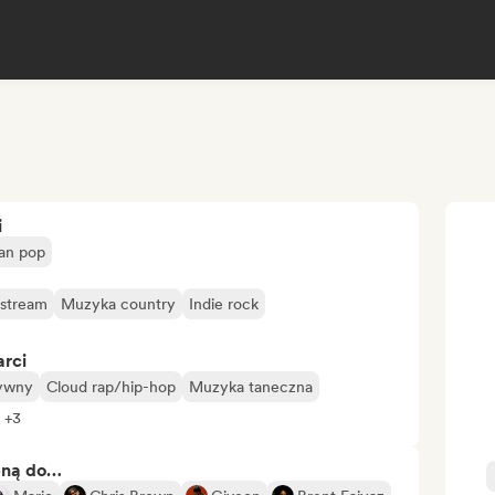
i
an pop
stream
Muzyka country
Indie rock
arci
tywny
Cloud rap/hip-hop
Muzyka taneczna
 +3
bną do…