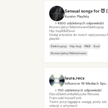
Kurator Playlisty
> 4300 udzielonych odpowiedzi
Komercjalny/Mainstream
Elektropop
Hip-hop
R&B
Soul
Dodaj artystów do moich wpływowyc
playlist
Elektropop
Hip-hop
R&B
Soul
Komercjalny/Mainstream
laura.recs
Influencer W Mediach Społecznoś
> 700 udzielonych odpowiedzi
Disco
Elektronika
Muzyka filmowa
Francuski house
Funk
Twórz przyciągające uwagę posty lub
relacje o artystach