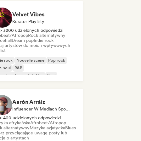
Velvet Vibes
Kurator Playlisty
> 3200 udzielonych odpowiedzi
obeat/Afropop
Rock alternatywny
cehall
Dream pop
Indie rock
aj artystów do moich wpływowych
list
ie rock
Nouvelle scene
Pop rock
p-soul
R&B
senkarz i autor tekstów
Soul
robeat/Afropop
Aarón Arráiz
Influencer W Mediach Społecznościowych
> 400 udzielonych odpowiedzi
yka afrykańska
Afrobeat/Afropop
k alternatywny
Muzyka azjatycka
Blues
rz przyciągające uwagę posty lub
cje o artystach