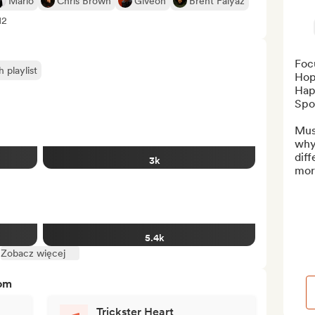
Mario
Chris Brown
Giveon
Brent Faiyaz
12
Foc
playlist
Hop
Hap
Spot
Musi
why 
diff
3k
more
5.4k
Zobacz więcej
tom
Trickster Heart