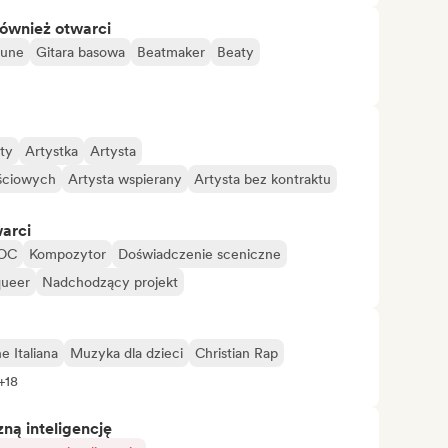
również otwarci
tune
Gitara basowa
Beatmaker
Beaty
ty
Artystka
Artysta
ściowych
Artysta wspierany
Artysta bez kontraktu
warci
POC
Kompozytor
Doświadczenie sceniczne
queer
Nadchodzący projekt
 Italiana
Muzyka dla dzieci
Christian Rap
+18
ą inteligencję