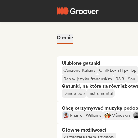
O mnie
Ulubione gatunki
Canzone Italiana
Chill/Lo-fi Hip-Hop
Rap w języku francuskim
R&B
Soul
Gatunki, na które są również otw
Dance pop
Instrumental
Chcą otrzymywać muzykę podo
Pharrell Williams
Måneskin
Główne możliwości
Zarządzaj karierą artystów