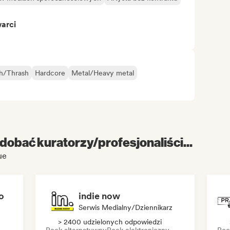
warci
h/Thrash
Hardcore
Metal/Heavy metal
dobać kuratorzy/profesjonaliści...
ue
o
indie now
Serwis Medialny/Dziennikarz
> 2400 udzielonych odpowiedzi