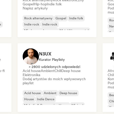
Rock alternatywny
Rock elektroniczny
Roc
Gospel
Hip-hop
Indie folk
Gos
Napisz artykuły
Pod
muz
Rock alternatywny
Gospel
Indie folk
Ro
k
Indie rock
Indie rock
Ne
Międzynarodowy rap
Metal/Heavy metal
So
Pop rock
N3UX
z
Kurator Playlisty
> 2800 udzielonych odpowiedzi
-fi
Acid house
Ambient
Chill
Deep house
Afr
Elektronika
Chi
Dodaj artystów do moich wpływowych
Kom
playlist
Pod
muz
Acid house
Ambient
Deep house
Bea
House
Indie Dance
Chi
Melodic & Progressive House
Minimal
Ko
Organic house/Downtempo
Da