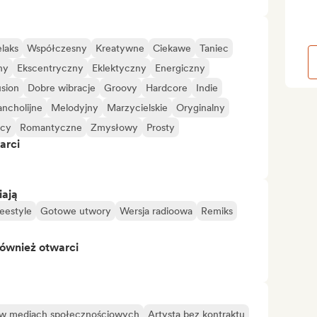
laks
Współczesny
Kreatywne
Ciekawe
Taniec
ny
Ekscentryczny
Eklektyczny
Energiczny
sion
Dobre wibracje
Groovy
Hardcore
Indie
ncholijne
Melodyjny
Marzycielskie
Oryginalny
ący
Romantyczne
Zmysłowy
Prosty
arci
iają
eestyle
Gotowe utwory
Wersja radioowa
Remiks
również otwarci
 w mediach społecznościowych
Artysta bez kontraktu