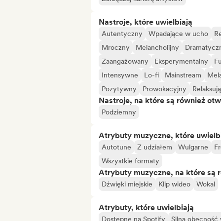
Nastroje, które uwielbiają
Autentyczny
Wpadające w ucho
Re
Mroczny
Melancholijny
Dramatycz
Zaangażowany
Eksperymentalny
Fu
Intensywne
Lo-fi
Mainstream
Mela
Pozytywny
Prowokacyjny
Relaksuj
Nastroje, na które są również otw
Podziemny
Atrybuty muzyczne, które uwielb
Autotune
Z udziałem
Wulgarne
Fr
Wszystkie formaty
Atrybuty muzyczne, na które są 
Dźwięki miejskie
Klip wideo
Wokal
Atrybuty, które uwielbiają
Dostępne na Spotify
Silna obecność