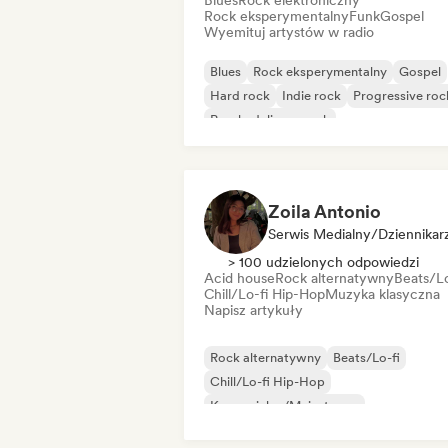
Blues
Rock elektroniczny
Rock eksperymentalny
Funk
Gospel
Wyemituj artystów w radio
Blues
Rock eksperymentalny
Gospel
Hard rock
Indie rock
Progressive roc
Psychedeliczny rock
Rock & Roll/Classic Rock
Zoila Antonio
Serwis Medialny/Dziennikar
> 100 udzielonych odpowiedzi
Acid house
Rock alternatywny
Beats/Lo
Chill/Lo-fi Hip-Hop
Muzyka klasyczna
Napisz artykuły
Rock alternatywny
Beats/Lo-fi
Chill/Lo-fi Hip-Hop
Komercjalny/Mainstream
Muzyka taneczna
Disco
Dream pop