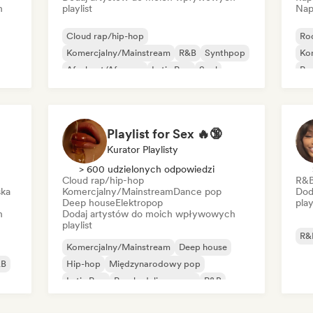
h
playlist
Nap
Cloud rap/hip-hop
Ro
Komercjalny/Mainstream
R&B
Synthpop
Ko
Afrobeat/Afropop
Latin Pop
Soul
Po
Playlist for Sex 🔥🔞
Kurator Playlisty
> 600 udzielonych odpowiedzi
Cloud rap/hip-hop
R&
ska
Komercjalny/Mainstream
Dance pop
Dod
Deep house
Elektropop
play
h
Dodaj artystów do moich wpływowych
playlist
R&
Komercjalny/Mainstream
Deep house
&B
Hip-hop
Międzynarodowy pop
Latin Pop
Psychedeliczny pop
R&B
Shoegaze