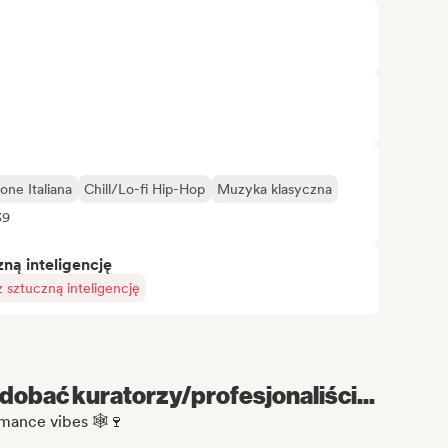
one Italiana
Chill/Lo-fi Hip-Hop
Muzyka klasyczna
39
ą inteligencję
sztuczną inteligencję
dobać kuratorzy/profesjonaliści...
mance vibes 🕸️🍷