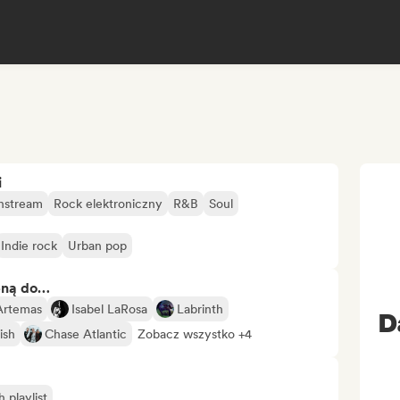
i
nstream
Rock elektroniczny
R&B
Soul
Indie rock
Urban pop
bną do…
Artemas
Isabel LaRosa
Labrinth
D
ish
Chase Atlantic
Zobacz wszystko +4
playlist