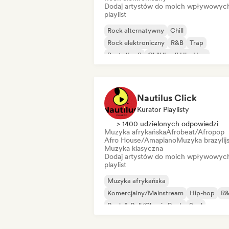
Dodaj artystów do moich wpływowyc
playlist
Rock alternatywny
Chill
Rock elektroniczny
R&B
Trap
Beats/Lo-fi
Chill/Lo-fi Hip-Hop
Indie rock
Nautilus Click
Kurator Playlisty
> 1400 udzielonych odpowiedzi
Muzyka afrykańska
Afrobeat/Afropop
Afro House/Amapiano
Muzyka brazylij
Muzyka klasyczna
Dodaj artystów do moich wpływowyc
playlist
Muzyka afrykańska
Komercjalny/Mainstream
Hip-hop
R
Rock & Roll/Classic Rock
Soul
Urban pop
Afrobeat/Afropop