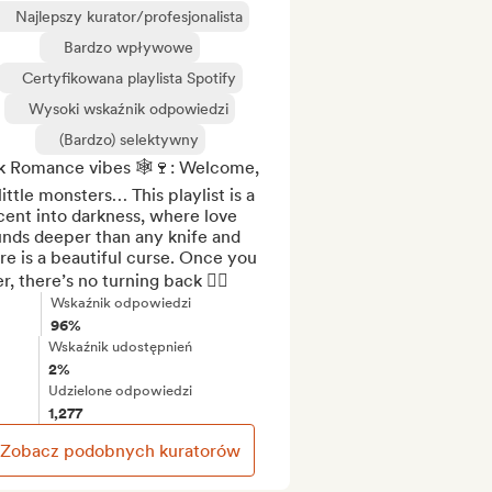
Najlepszy kurator/profesjonalista
Bardzo wpływowe
Certyfikowana playlista Spotify
Wysoki wskaźnik odpowiedzi
(Bardzo) selektywny
k Romance vibes 🕸️🍷: Welcome, 
ittle monsters… This playlist is a 
ent into darkness, where love 
nds deeper than any knife and 
re is a beautiful curse. Once you 
r, there’s no turning back ❤️‍🔥
Wskaźnik odpowiedzi
96%
Wskaźnik udostępnień
2%
Udzielone odpowiedzi
1,277
Zobacz podobnych kuratorów