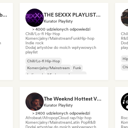
Sensual songs for 😈 (by R3YAN)
THE SEXXX PLAYLIST🔞: HOTTEST BEDROOM SONGS | SEXUAL APPETITE 👅💦
Kurator Playlisty
> 4000 udzielonych odpowiedzi
Chill/Lo-fi Hip-Hop
Chi
Komercjalny/Mainstream
Funk
Hip-hop
R&
h
Indie rock
Dod
Dodaj artystów do moich wpływowych
play
playlist
Hi
Chill/Lo-fi Hip-Hop
Chi
Komercjalny/Mainstream
Funk
Indie rock
Międzynarodowy pop
Lofi bedroom
R&B
Soul
The Weeknd Hottest Vibes🥵🔥(pop, rock, rnb, hiphop, sexy, dark, sad, chill, melancholy, moody, vibe)
Kurator Playlisty
> 2400 udzielonych odpowiedzi
Afrobeat/Afropop
Cloud rap/hip-hop
Roc
Komercjalny/Mainstream
Latin Pop
R&B
Kom
Dodaj artystów do moich wpływowych
Rap