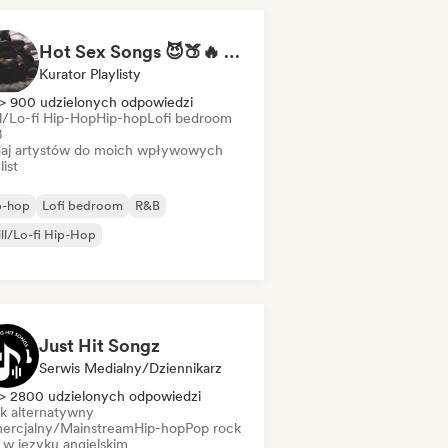
Hot Sex Songs 😈🍑🔥 Bedroom Playlist
Kurator Playlisty
> 900 udzielonych odpowiedzi
ll/Lo-fi Hip-Hop
Hip-hop
Lofi bedroom
B
aj artystów do moich wpływowych
list
p-hop
Lofi bedroom
R&B
ll/Lo-fi Hip-Hop
Just Hit Songz
Serwis Medialny/Dziennikarz
> 2800 udzielonych odpowiedzi
k alternatywny
ercjalny/Mainstream
Hip-hop
Pop rock
 w języku angielskim