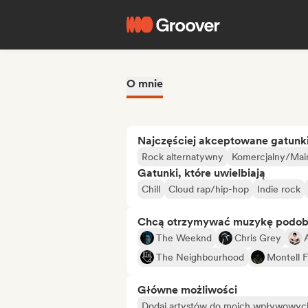
O mnie
Najczęściej akceptowane gatunk
Rock alternatywny
Komercjalny/Mai
Gatunki, które uwielbiają
Chill
Cloud rap/hip-hop
Indie rock
Chcą otrzymywać muzykę podo
The Weeknd
Chris Grey
The Neighbourhood
Montell F
Główne możliwości
Dodaj artystów do moich wpływowych 