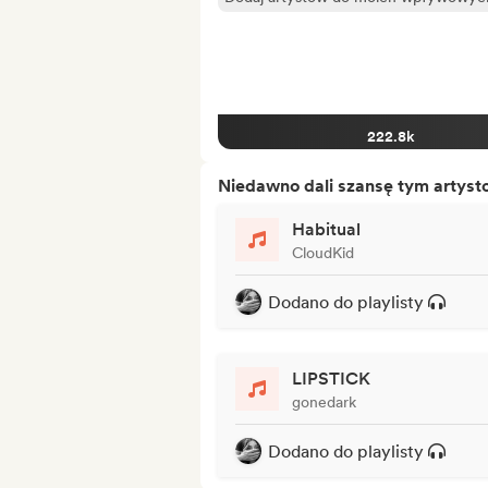
222.8k
Niedawno dali szansę tym artys
Habitual
CloudKid
Dodano do playlisty
LIPSTICK
gonedark
Dodano do playlisty