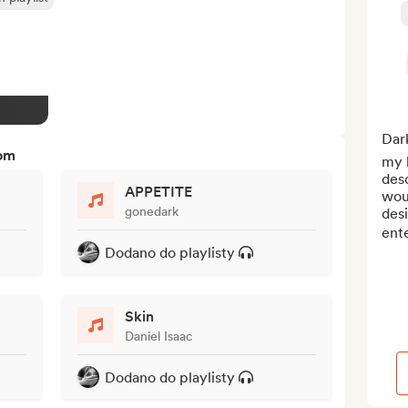
Dar
tom
my l
desc
APPETITE
wou
gonedark
desi
ente
Dodano do playlisty
Skin
Daniel Isaac
Dodano do playlisty