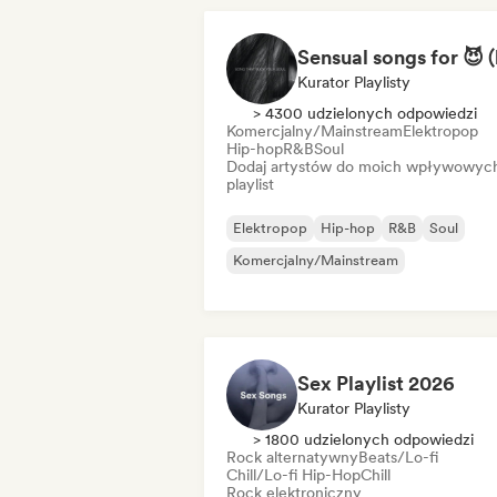
Kurator Playlisty
> 4300 udzielonych odpowiedzi
Komercjalny/Mainstream
Elektropop
Hip-hop
R&B
Soul
Dodaj artystów do moich wpływowyc
playlist
Elektropop
Hip-hop
R&B
Soul
Komercjalny/Mainstream
Sex Playlist 2026
Kurator Playlisty
> 1800 udzielonych odpowiedzi
Rock alternatywny
Beats/Lo-fi
Chill/Lo-fi Hip-Hop
Chill
Rock elektroniczny