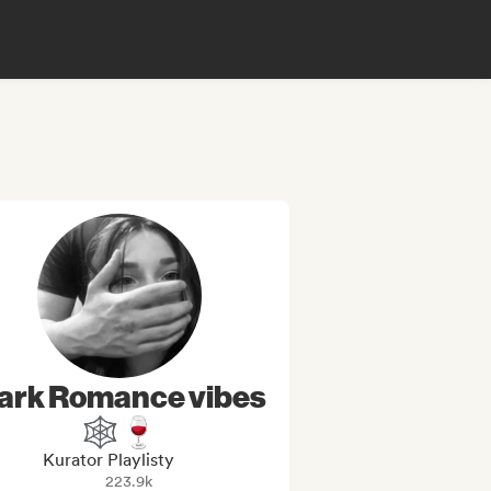
ark Romance vibes
🕸️🍷
Kurator Playlisty
223.9k