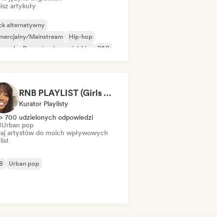
isz artykuły
ck alternatywny
mercjalny/Mainstream
Hip-hop
p rock
Rap w języku angielskim
R&B
RNB PLAYLIST (Girls We Trust)
Kurator Playlisty
> 700 udzielonych odpowiedzi
B
Urban pop
aj artystów do moich wpływowych
list
B
Urban pop