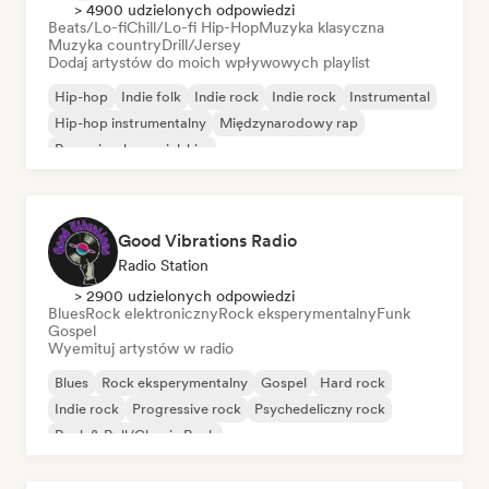
> 4900 udzielonych odpowiedzi
Beats/Lo-fi
Chill/Lo-fi Hip-Hop
Muzyka klasyczna
Muzyka country
Drill/Jersey
Dodaj artystów do moich wpływowych playlist
Hip-hop
Indie folk
Indie rock
Indie rock
Instrumental
Hip-hop instrumentalny
Międzynarodowy rap
Rap w języku angielskim
Good Vibrations Radio
Radio Station
> 2900 udzielonych odpowiedzi
Blues
Rock elektroniczny
Rock eksperymentalny
Funk
Gospel
Wyemituj artystów w radio
Blues
Rock eksperymentalny
Gospel
Hard rock
Indie rock
Progressive rock
Psychedeliczny rock
Rock & Roll/Classic Rock