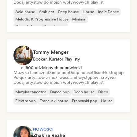
Dodaj artystów do moich wpływowych playlist
Acid house
Ambient
Deep house
House
Indie Dance
Melodic & Progressive House
Minimal
Organic house/Downtempo
Tommy Menger
Booker, Kurator Playlisty
> 1800 udzielonych odpowiedzi
Muzyka taneczna
Dance pop
Deep house
Disco
Elektropop
Połącz artystów z możliwościami występów na żywo
Dodaj artystów do moich wpływowych playlist
Muzyka taneczna
Dance pop
Deep house
Disco
Elektropop
Francuski house
Francuski pop
House
NOWOŚCI
Zhakira Razhé