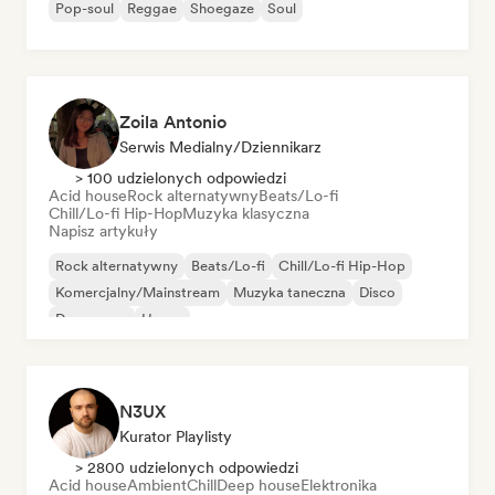
Pop-soul
Reggae
Shoegaze
Soul
Zoila Antonio
Serwis Medialny/Dziennikarz
> 100 udzielonych odpowiedzi
Acid house
Rock alternatywny
Beats/Lo-fi
Chill/Lo-fi Hip-Hop
Muzyka klasyczna
Napisz artykuły
Rock alternatywny
Beats/Lo-fi
Chill/Lo-fi Hip-Hop
Komercjalny/Mainstream
Muzyka taneczna
Disco
Dream pop
House
N3UX
Kurator Playlisty
> 2800 udzielonych odpowiedzi
Acid house
Ambient
Chill
Deep house
Elektronika