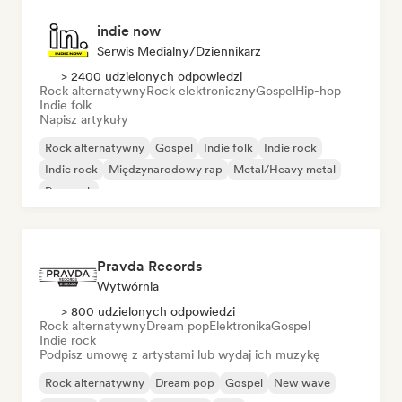
indie now
Serwis Medialny/Dziennikarz
> 2400 udzielonych odpowiedzi
Rock alternatywny
Rock elektroniczny
Gospel
Hip-hop
Indie folk
Napisz artykuły
Rock alternatywny
Gospel
Indie folk
Indie rock
Indie rock
Międzynarodowy rap
Metal/Heavy metal
Pop rock
Pravda Records
Wytwórnia
> 800 udzielonych odpowiedzi
Rock alternatywny
Dream pop
Elektronika
Gospel
Indie rock
Podpisz umowę z artystami lub wydaj ich muzykę
Rock alternatywny
Dream pop
Gospel
New wave