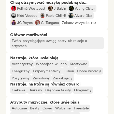
Chcą otrzymywać muzykę podobną do…
Polimá Westcoast
J Balvin
Young Cister
Kidd Voodoo
Pablo Chill-E
Alvaro Diaz
JC Reyes
C. Tangana
Zobacz wszystko +10
Główne możliwości
Twórz przyciągające uwagę posty lub relacje o
artystach
Nastroje, które uwielbiają
Autentyczny
Wpadające w ucho
Kreatywne
Energiczny
Eksperymentalny
Fusion
Dobre wibracje
Pozytywny
Zmysłowy
Zaskakujący
Nastroje, na które są również otwarci
Ciekawe
Unikalny
Głębokie teksty
Oryginalny
Atrybuty muzyczne, które uwielbiają
Autotune
Beaty
Cover
Wulgarne
Freestyle