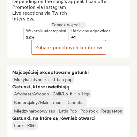
Depending on the song's appeal, I can offer:

Promotion via Instagram

Live reactions via Twitch

Interview...
Zobacz więcej
Wskaźnik udostępnień
Udzielone odpowiedzi
22%
41
Zobacz podobnych kuratorów
Najczęściej akceptowane gatunki
Muzyka latynoska
Urban pop
Gatunki, które uwielbiają
Afrobeat/Afropop
Chill/Lo-fi Hip-Hop
Komercjalny/Mainstream
Dancehall
Międzynarodowy rap
Latin Pop
Pop rock
Reggaeton
Gatunki, na które są również otwarci
Funk
R&B