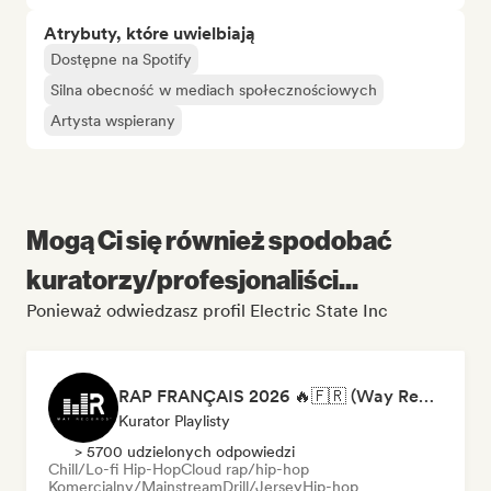
Atrybuty, które uwielbiają
Dostępne na Spotify
Silna obecność w mediach społecznościowych
Artysta wspierany
Mogą Ci się również spodobać
kuratorzy/profesjonaliści...
Ponieważ odwiedzasz profil Electric State Inc
RAP FRANÇAIS 2026 🔥🇫🇷 (Way Records)
Kurator Playlisty
> 5700 udzielonych odpowiedzi
Chill/Lo-fi Hip-Hop
Cloud rap/hip-hop
Komercjalny/Mainstream
Drill/Jersey
Hip-hop