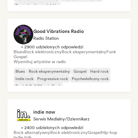
Rap w języku angielskim
Good Vibrations Radio
Radio Station
> 2900 udzielonych odpowiedzi
Blues
Rock elektroniczny
Rock eksperymentalny
Funk
Gospel
Wyemituj artystów w radio
Blues
Rock eksperymentalny
Gospel
Hard rock
Indie rock
Progressive rock
Psychedeliczny rock
Rock & Roll/Classic Rock
indie now
Serwis Medialny/Dziennikarz
> 2400 udzielonych odpowiedzi
Rock alternatywny
Rock elektroniczny
Gospel
Hip-hop
Indie folk