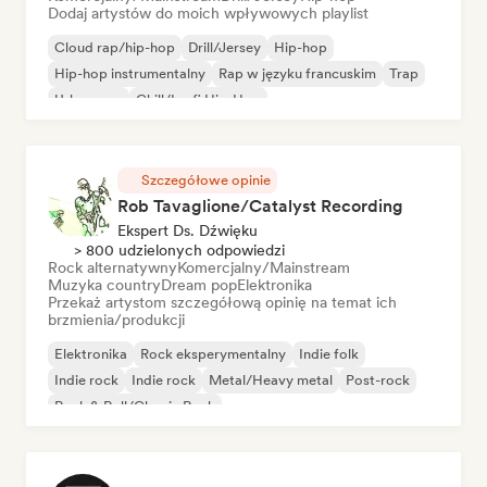
Dodaj artystów do moich wpływowych playlist
Cloud rap/hip-hop
Drill/Jersey
Hip-hop
Hip-hop instrumentalny
Rap w języku francuskim
Trap
Urban pop
Chill/Lo-fi Hip-Hop
Szczegółowe opinie
Rob Tavaglione/Catalyst Recording
Ekspert Ds. Dźwięku
> 800 udzielonych odpowiedzi
Rock alternatywny
Komercjalny/Mainstream
Muzyka country
Dream pop
Elektronika
Przekaż artystom szczegółową opinię na temat ich
brzmienia/produkcji
Elektronika
Rock eksperymentalny
Indie folk
Indie rock
Indie rock
Metal/Heavy metal
Post-rock
Rock & Roll/Classic Rock