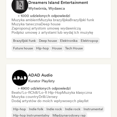
Dreamers Island Entertainment
Wytwórnia, Wydawca
> 1000 udzielonych odpowiedzi
Muzyka ambient
Muzyka brazylijska
Brazylijski funk
Muzyka taneczna
Deep house
Zaproponuj artystom umowę wydawniczą
Podpisz umowę z artystami lub wydaj ich muzykę
Brazylijski funk
Deep house
Elektronika
Elektropop
Future house
Hip-hop
House
Tech House
ADAD Audio
Kurator Playlisty
> 4900 udzielonych odpowiedzi
Beats/Lo-fi
Chill/Lo-fi Hip-Hop
Muzyka klasyczna
Muzyka country
Drill/Jersey
Dodaj artystów do moich wpływowych playlist
Hip-hop
Indie folk
Indie rock
Indie rock
Instrumental
Hip-hop instrumentalny
Międzynarodowy rap