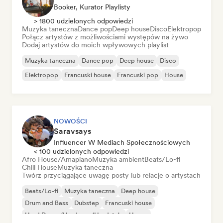
Booker, Kurator Playlisty
> 1800 udzielonych odpowiedzi
Muzyka taneczna
Dance pop
Deep house
Disco
Elektropop
Połącz artystów z możliwościami występów na żywo
Dodaj artystów do moich wpływowych playlist
Muzyka taneczna
Dance pop
Deep house
Disco
Elektropop
Francuski house
Francuski pop
House
NOWOŚCI
Saravsays
Influencer W Mediach Społecznościowych
< 100 udzielonych odpowiedzi
Afro House/Amapiano
Muzyka ambient
Beats/Lo-fi
Chill House
Muzyka taneczna
Twórz przyciągające uwagę posty lub relacje o artystach
Beats/Lo-fi
Muzyka taneczna
Deep house
Drum and Bass
Dubstep
Francuski house
Hard Dance/Hardcore/Hardstyle
House