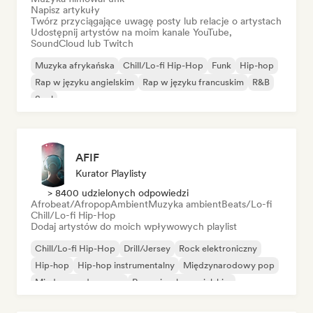
Napisz artykuły
Twórz przyciągające uwagę posty lub relacje o artystach
Udostępnij artystów na moim kanale YouTube,
SoundCloud lub Twitch
Muzyka afrykańska
Chill/Lo-fi Hip-Hop
Funk
Hip-hop
Rap w języku angielskim
Rap w języku francuskim
R&B
Soul
AFIF
Kurator Playlisty
> 8400 udzielonych odpowiedzi
Afrobeat/Afropop
Ambient
Muzyka ambient
Beats/Lo-fi
Chill/Lo-fi Hip-Hop
Dodaj artystów do moich wpływowych playlist
Chill/Lo-fi Hip-Hop
Drill/Jersey
Rock elektroniczny
Hip-hop
Hip-hop instrumentalny
Międzynarodowy pop
Międzynarodowy rap
Rap w języku angielskim