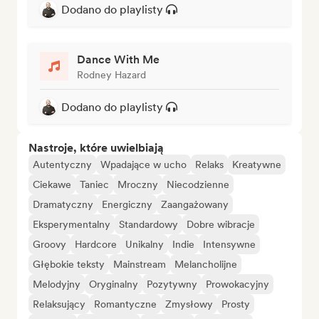
Dodano do playlisty
Dance With Me
Rodney Hazard
Dodano do playlisty
Nastroje, które uwielbiają
Autentyczny
Wpadające w ucho
Relaks
Kreatywne
Ciekawe
Taniec
Mroczny
Niecodzienne
Dramatyczny
Energiczny
Zaangażowany
Eksperymentalny
Standardowy
Dobre wibracje
Groovy
Hardcore
Unikalny
Indie
Intensywne
Głębokie teksty
Mainstream
Melancholijne
Melodyjny
Oryginalny
Pozytywny
Prowokacyjny
Relaksujący
Romantyczne
Zmysłowy
Prosty