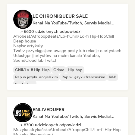
LE CHRONIQUEUR SALE
Kanał Na YouTube/Twitch, Serwis Medialny/Dziennikarz, Influencer W Mediach Społecznościowych
> 6600 udzielonych odpowiedzi
Afrobeat/Afropop
Beats/Lo-fi
Chill/Lo-fi Hip-Hop
Chill
Deep house
Napisz artykuły
Twórz przyciągające uwagę posty lub relacje o artystach
Udostępnij artystów na moim kanale YouTube,
SoundCloud lub Twitch
Chill/Lo-fi Hip-Hop
Grime
Hip-hop
Rap w języku angielskim
Rap w języku francuskim
R&B
Soul
Trap
ENLIVEDUFER
Kanał Na YouTube/Twitch, Serwis Medialny/Dziennikarz, Influencer W Mediach Społecznościowych
> 8700 udzielonych odpowiedzi
Muzyka afrykańska
Afrobeat/Afropop
Chill/Lo-fi Hip-Hop
Muzyka filmowa
Funk