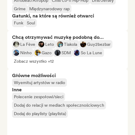
Afrobeat/Afropop
Chill/Lo-fi Hip-Hop
Drill/Jersey
Grime
Międzynarodowy rap
Gatunki, na które są również otwarci
Funk
Soul
Chcą otrzymywać muzykę podobną do…
La Fève
Leto
Tiakola
Guy2bezbar
Ninho
Gazo
SDM
So La Lune
Zobacz wszystko +12
Główne możliwości
Wyemituj artystów w radio
Inne
Polecenie zespołowi/sieci
Dodaj do relacji w mediach społecznościowych
Dodaj do playlisty (playlista)