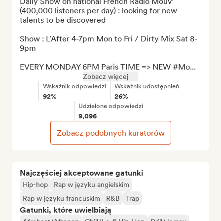
Daily Show on national French Radio Mouv’ 
(400,000 listeners per day) : looking for new 
talents to be discovered

Show : L'After 4-7pm Mon to Fri / Dirty Mix Sat 8-
9pm

EVERY MONDAY 6PM Paris TIME => NEW #Mo...
Zobacz więcej
Wskaźnik odpowiedzi
Wskaźnik udostępnień
92%
26%
Udzielone odpowiedzi
9,096
Zobacz podobnych kuratorów
Najczęściej akceptowane gatunki
Hip-hop
Rap w języku angielskim
Rap w języku francuskim
R&B
Trap
Gatunki, które uwielbiają