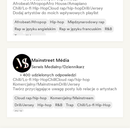
Afrobeat/Afropop
Afro House/Amapiano
Chill/Lo-fi Hip-Hop
Cloud rap/hip-hop
Drill/Jersey
Dodaj artystów do moich wpływowych playlist
Afrobeat/Afropop
Hip-hop
Międzynarodowy rap
Rap w języku angielskim
Rap w języku francuskim
R&B
Trap
Urban pop
Mainstreet Média
Serwis Medialny/Dziennikarz
> 400 udzielonych odpowiedzi
Chill/Lo-fi Hip-Hop
Chill
Cloud rap/hip-hop
Komercjalny/Mainstream
Drill/Jersey
Twórz przyciągające uwagę posty lub relacje o artystach
Cloud rap/hip-hop
Komercjalny/Mainstream
Drill/Jersey
Hip-hop
R&B
Trap
Chill/Lo-fi Hip-Hop
Chill