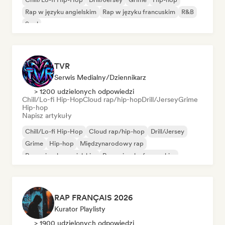
Rap w języku angielskim
Rap w języku francuskim
R&B
Soul
TVR
Serwis Medialny/Dziennikarz
> 1200 udzielonych odpowiedzi
Chill/Lo-fi Hip-Hop
Cloud rap/hip-hop
Drill/Jersey
Grime
Hip-hop
Napisz artykuły
Chill/Lo-fi Hip-Hop
Cloud rap/hip-hop
Drill/Jersey
Grime
Hip-hop
Międzynarodowy rap
Rap w języku angielskim
Rap w języku francuskim
RAP FRANÇAIS 2026
Kurator Playlisty
> 1900 udzielonych odpowiedzi