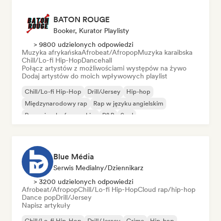
BATON ROUGE
Booker, Kurator Playlisty
> 9800 udzielonych odpowiedzi
Muzyka afrykańska
Afrobeat/Afropop
Muzyka karaibska
Chill/Lo-fi Hip-Hop
Dancehall
Połącz artystów z możliwościami występów na żywo
Dodaj artystów do moich wpływowych playlist
Chill/Lo-fi Hip-Hop
Drill/Jersey
Hip-hop
Międzynarodowy rap
Rap w języku angielskim
Rap w języku francuskim
R&B
Soul
Blue Média
Serwis Medialny/Dziennikarz
> 3200 udzielonych odpowiedzi
Afrobeat/Afropop
Chill/Lo-fi Hip-Hop
Cloud rap/hip-hop
Dance pop
Drill/Jersey
Napisz artykuły
Chill/Lo-fi Hip-Hop
Drill/Jersey
Grime
Hip-hop