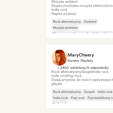
Muzyka ambient
Eksperymentalna muzyka elektroniczn
Indie rock
Napisz artykuły
Rock alternatywny
Ambient
Muzyka ambient
Eksperymentalna muzyka elektroniczna
Indie rock
Indie rock
Muzyka industrialna
Minimal
MaryCheery
Kurator Playlisty
> 2400 udzielonych odpowiedzi
Rock alternatywny
Gospel
Indie rock
Indie rock
Pop rock
Dodaj artystów do moich wpływowyc
playlist
Rock alternatywny
Gospel
Indie rock
Indie rock
Pop rock
Psychedeliczny 
Surf rock