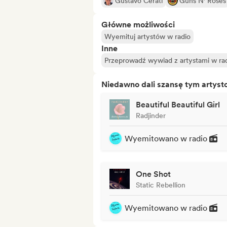
Gustavo Cerati
Guns N' Roses
Główne możliwości
Wyemituj artystów w radio
Inne
Przeprowadź wywiad z artystami w rad
Niedawno dali szansę tym artys
Beautiful Beautiful Girl
Radjinder
Wyemitowano w radio
One Shot
Static Rebellion
Wyemitowano w radio