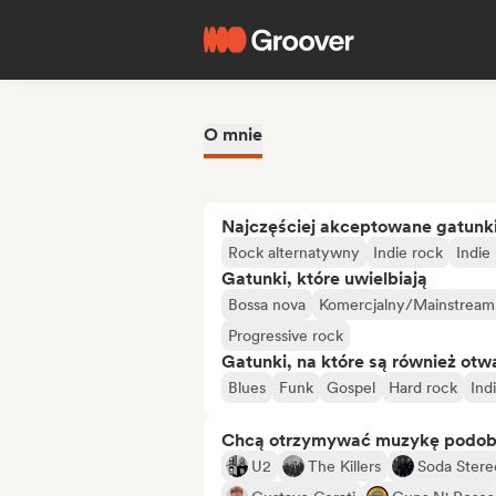
O mnie
Najczęściej akceptowane gatunk
Rock alternatywny
Indie rock
Indie
Gatunki, które uwielbiają
Bossa nova
Komercjalny/Mainstream
Progressive rock
Gatunki, na które są również otw
Blues
Funk
Gospel
Hard rock
Ind
Chcą otrzymywać muzykę podo
U2
The Killers
Soda Stere