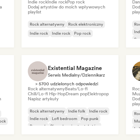
Indie rock
Indie rock
Pop rock
Dan
a
Dodaj artystów do moich wpływowych
Dod
playlist
play
Rock alternatywny
Rock elektroniczny
Ro
Ind
Indie rock
Indie rock
Pop rock
So
Existential Magazine
Serwis Medialny/Dziennikarz
> 5700 udzielonych odpowiedzi
Rock alternatywny
Beats/Lo-fi
Roc
Chill/Lo-fi Hip-Hop
Dream pop
Elektropop
Muz
h
Napisz artykuły
Dod
play
Rock alternatywny
Indie folk
Indie rock
Ro
Indie rock
Lofi bedroom
Pop punk
rock
Mu
Pop rock
Piosenkarz i autor tekstów
Ind
Pio