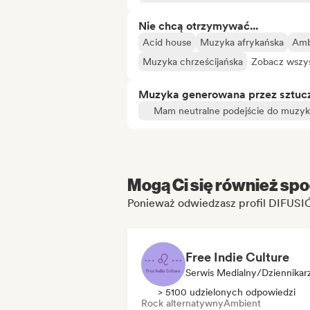
Nie chcą otrzymywać...
Acid house
Muzyka afrykańska
Amb
Muzyka chrześcijańska
Zobacz wszys
Muzyka generowana przez sztuczn
Mam neutralne podejście do muzyki
Mogą Ci się również spo
Ponieważ odwiedzasz profil DIFU
Free Indie Culture
Serwis Medialny/Dziennikar
> 5100 udzielonych odpowiedzi
Rock alternatywny
Ambient