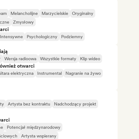
eam
Melancholijne
Marzycielskie
Oryginalny
czne
Zmysłowy
arci
Intensywne
Psychologiczny
Podziemny
iają
r
Wersja radioowa
Wszystkie formaty
Klip wideo
również otwarci
itara elektryczna
Instrumental
Nagranie na żywo
ty
Artysta bez kontraktu
Nadchodzący projekt
warci
ne
Potencjał międzynarodowy
ściowych
Artysta wspierany