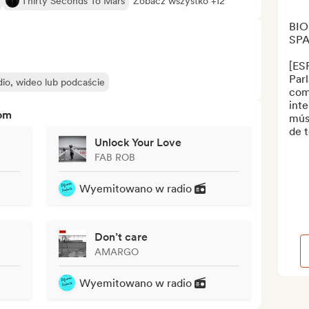
Thirty Seconds To Mars
Zobacz wszystko +12
BIO
SPA
[ES
Parl
io, wideo lub podcaście
com
inte
tom
músi
de t
Unlock Your Love
FAB ROB
Wyemitowano w radio
Don’t care
AMARGO
Wyemitowano w radio