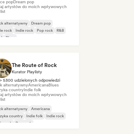
ce pop
Dream pop
aj artystów do moich wpływowych
list
ck alternatywny
Dream pop
ie rock
Indie rock
Pop rock
R&B
ul
Blues
The Route of Rock
Kurator Playlisty
> 5300 udzielonych odpowiedzi
k alternatywny
Americana
Blues
yka country
Indie folk
aj artystów do moich wpływowych
list
ck alternatywny
Americana
zyka country
Indie folk
Indie rock
ie rock
Pop rock
senkarz i autor tekstów