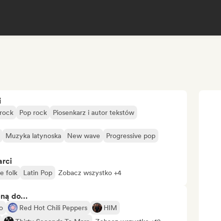
i
 rock
Pop rock
Piosenkarz i autor tekstów
Muzyka latynoska
New wave
Progressive pop
arci
ie folk
Latin Pop
Zobacz wszystko +4
bną do…
o
Red Hot Chili Peppers
HIM