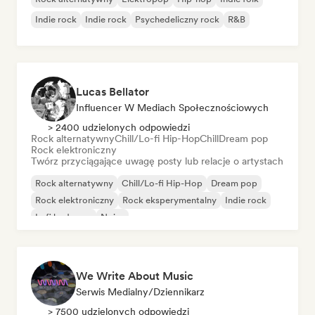
Indie rock
Indie rock
Psychedeliczny rock
R&B
Lucas Bellator
Influencer W Mediach Społecznościowych
> 2400 udzielonych odpowiedzi
Rock alternatywny
Chill/Lo-fi Hip-Hop
Chill
Dream pop
Rock elektroniczny
Twórz przyciągające uwagę posty lub relacje o artystach
Rock alternatywny
Chill/Lo-fi Hip-Hop
Dream pop
Rock elektroniczny
Rock eksperymentalny
Indie rock
Lofi bedroom
Noise
We Write About Music
Serwis Medialny/Dziennikarz
> 7500 udzielonych odpowiedzi