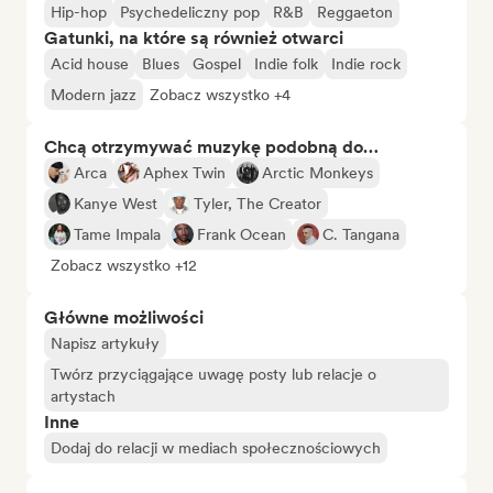
Hip-hop
Psychedeliczny pop
R&B
Reggaeton
Gatunki, na które są również otwarci
Acid house
Blues
Gospel
Indie folk
Indie rock
Modern jazz
Zobacz wszystko +4
Chcą otrzymywać muzykę podobną do…
Arca
Aphex Twin
Arctic Monkeys
Kanye West
Tyler, The Creator
Tame Impala
Frank Ocean
C. Tangana
Zobacz wszystko +12
Główne możliwości
Napisz artykuły
Twórz przyciągające uwagę posty lub relacje o
artystach
Inne
Dodaj do relacji w mediach społecznościowych