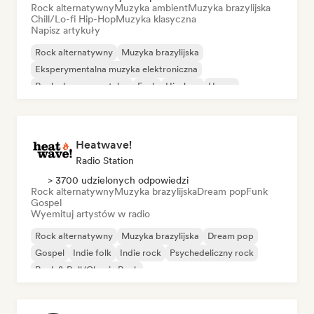
Rock alternatywny
Muzyka ambient
Muzyka brazylijska
Chill/Lo-fi Hip-Hop
Muzyka klasyczna
Napisz artykuły
Rock alternatywny
Muzyka brazylijska
Eksperymentalna muzyka elektroniczna
Rock eksperymentalny
Funk
Hip-hop
House
Indie rock
Heatwave!
Radio Station
> 3700 udzielonych odpowiedzi
Rock alternatywny
Muzyka brazylijska
Dream pop
Funk
Gospel
Wyemituj artystów w radio
Rock alternatywny
Muzyka brazylijska
Dream pop
Gospel
Indie folk
Indie rock
Psychedeliczny rock
Rock & Roll/Classic Rock