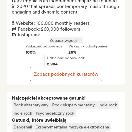
Dark Impala is an independent magazine founded 
in 2020 that spreads contemporary music through 
engaging and dynamic content.

🌐 Website: 100,000 monthly readers

📘 Facebook: 260,000 followers

📸 Instagram:...
Zobacz więcej
Wskaźnik odpowiedzi
Wskaźnik udostępnień
100%
26%
Udzielone odpowiedzi
2,984
Zobacz podobnych kuratorów
Najczęściej akceptowane gatunki
Rock alternatywny
Rock eksperymentalny
Indie rock
Indie rock
Psychedeliczny rock
Gatunki, które uwielbiają
Dancehall
Eksperymentalna muzyka elektroniczna