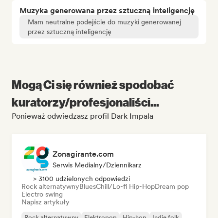
Muzyka generowana przez sztuczną inteligencję
Mam neutralne podejście do muzyki generowanej
przez sztuczną inteligencję
Mogą Ci się również spodobać
kuratorzy/profesjonaliści...
Ponieważ odwiedzasz profil Dark Impala
Zonagirante.com
Serwis Medialny/Dziennikarz
> 3100 udzielonych odpowiedzi
Rock alternatywny
Blues
Chill/Lo-fi Hip-Hop
Dream pop
Electro swing
Napisz artykuły
Rock alternatywny
Elektropop
Hip-hop
Indie folk