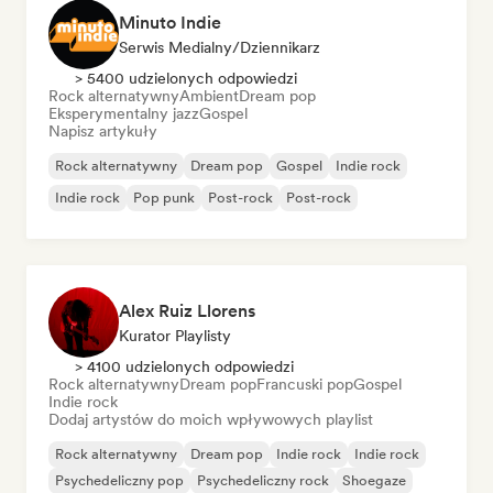
Minuto Indie
Serwis Medialny/Dziennikarz
> 5400 udzielonych odpowiedzi
Rock alternatywny
Ambient
Dream pop
Eksperymentalny jazz
Gospel
Napisz artykuły
Rock alternatywny
Dream pop
Gospel
Indie rock
Indie rock
Pop punk
Post-rock
Post-rock
Alex Ruiz Llorens
Kurator Playlisty
> 4100 udzielonych odpowiedzi
Rock alternatywny
Dream pop
Francuski pop
Gospel
Indie rock
Dodaj artystów do moich wpływowych playlist
Rock alternatywny
Dream pop
Indie rock
Indie rock
Psychedeliczny pop
Psychedeliczny rock
Shoegaze