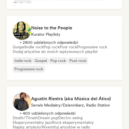
Surf rock
Noise to the People
Kurator Playlisty
> 2800 udzielonych odpowiedzi
Gospel
Indie rock
Pop rock
Post-rock
Progressive rock
Dodaj artystów do moich wpływowych playlist
Indie rock
Gospel
Pop rock
Post-rock
Progressive rock
Agustín Riestra (aka Música del Ático)
Serwis Medialny/Dziennikarz, Radio Station
> 400 udzielonych odpowiedzi
Death/Thrash
Dream pop
Electro swing
Eksperymentalny jazz
Rock eksperymentalny
Napisz artykuły
Wyemituj artystów w radio