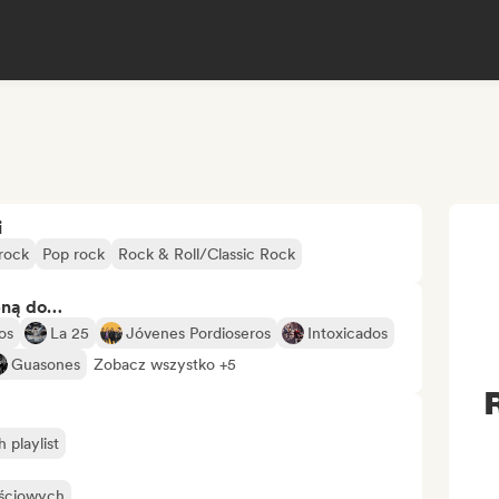
i
 rock
Pop rock
Rock & Roll/Classic Rock
bną do…
os
La 25
Jóvenes Pordioseros
Intoxicados
Guasones
Zobacz wszystko +5
playlist
ościowych