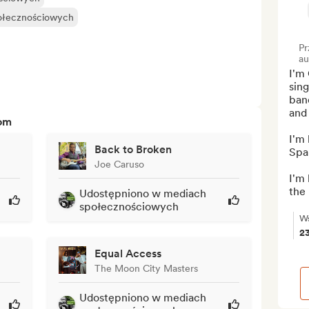
połecznościowych
Pr
au
I'm 
sing
ban
and 
tom
I'm 
Back to Broken
Span
Joe Caruso
I'm 
the 
Udostępniono w mediach
społecznościowych
Ws
2
Equal Access
The Moon City Masters
Udostępniono w mediach