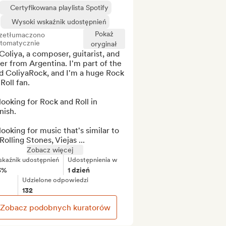
Certyfikowana playlista Spotify
Wysoki wskaźnik udostępnień
Pokaż
zetłumaczono
tomatycznie
oryginał
Coliya, a composer, guitarist, and 
er from Argentina. I'm part of the 
d ColiyaRock, and I'm a huge Rock 
Roll fan.

looking for Rock and Roll in 
ish.

looking for music that's similar to 
Rolling Stones, Viejas ...
Zobacz więcej
kaźnik udostępnień
Udostępnienia w
3%
1 dzień
Udzielone odpowiedzi
132
Zobacz podobnych kuratorów