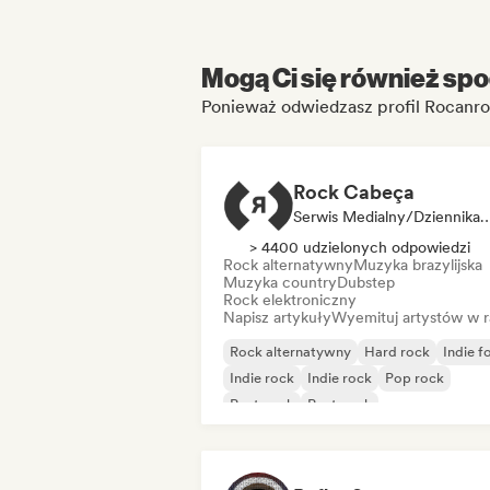
Mogą Ci się również spo
Ponieważ odwiedzasz profil Rocanro
Rock Cabeça
Serwis Medialny/Dziennikarz, Ra
> 4400 udzielonych odpowiedzi
Rock alternatywny
Muzyka brazylijska
Muzyka country
Dubstep
Rock elektroniczny
Napisz artykuły
Wyemituj artystów w r
Rock alternatywny
Hard rock
Indie f
Indie rock
Indie rock
Pop rock
Post-rock
Post-rock