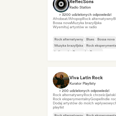
ReflecSons
Radio Station
> 3200 udzielonych odpowiedzi
Afrobeat/Afropop
Rock alternatywny
B
Bossa nova
Muzyka brazylijska
Wyemituj artystów w radio
Rock alternatywny
Blues
Bossa nova
Muzyka brazylijska
Rock eksperymenta
Indie rock
Pop rock
Reggae
Viva Latin Rock
Kurator Playlisty
> 200 udzielonych odpowiedzi
Rock alternatywny
Rock chrześcijański
Rock eksperymentalny
Gospel
Indie ro
Dodaj artystów do moich wpływowyc
playlist
Rock alternatywny
Rock eksperymenta