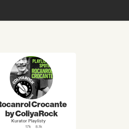
Rocanrol Crocante
by ColiyaRock
Kurator Playlisty
17k
8.1k