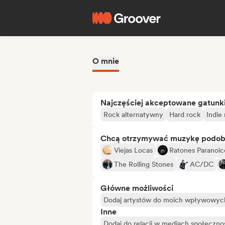
O mnie
Najczęściej akceptowane gatunk
Rock alternatywny
Hard rock
Indie
Chcą otrzymywać muzykę podo
Viejas Locas
Ratones Paranoic
The Rolling Stones
AC/DC
Główne możliwości
Dodaj artystów do moich wpływowych 
Inne
Dodaj do relacji w mediach społeczn