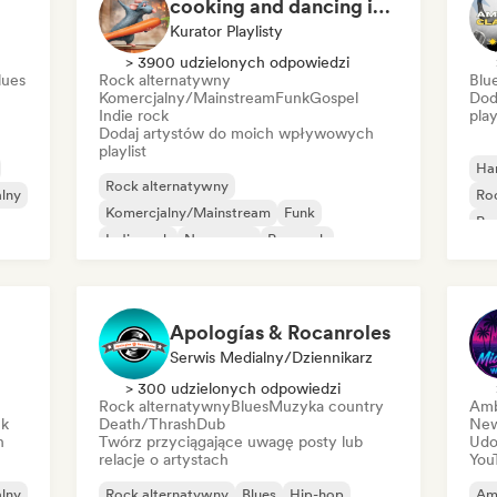
cooking and dancing in the kitchen by Cookfy
Kurator Playlisty
> 3900 udzielonych odpowiedzi
lues
Rock alternatywny
Blu
Komercjalny/Mainstream
Funk
Gospel
Dod
Indie rock
play
Dodaj artystów do moich wpływowych
playlist
Ha
Rock alternatywny
lny
Roc
Komercjalny/Mainstream
Funk
Po
Indie rock
New wave
Pop rock
Progressive rock
R&B
Apologías & Rocanroles
Serwis Medialny/Dziennikarz
> 300 udzielonych odpowiedzi
Rock alternatywny
Blues
Muzyka country
Amb
ck
Death/Thrash
Dub
New
h
Twórz przyciągające uwagę posty lub
Udo
relacje o artystach
You
lny
Rock alternatywny
Blues
Hip-hop
Am