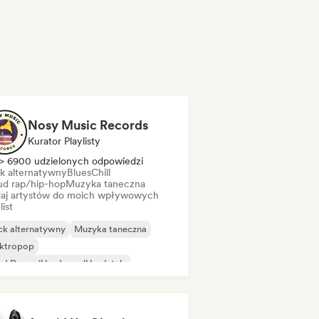
Nosy Music Records
Kurator Playlisty
> 6900 udzielonych odpowiedzi
k alternatywny
Blues
Chill
ud rap/hip-hop
Muzyka taneczna
aj artystów do moich wpływowych
list
ck alternatywny
Muzyka taneczna
ektropop
rd Dance/Hardcore/Hardstyle
p-hop
House
Phonk
Pop rock