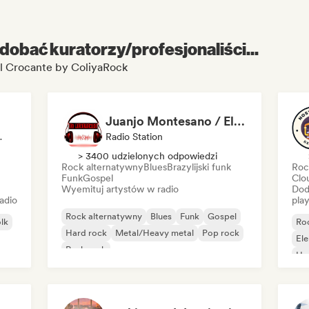
dobać kuratorzy/profesjonaliści...
l Crocante by ColiyaRock
Juanjo Montesano / El Reverendo
dio Station
Radio Station
> 3400 udzielonych odpowiedzi
Rock alternatywny
Blues
Brazylijski funk
Roc
Funk
Gospel
Clo
Wyemituj artystów w radio
Dod
adio
play
Rock alternatywny
Blues
Funk
Gospel
olk
Ro
Hard rock
Metal/Heavy metal
Pop rock
El
Punk rock
Ha
Hi