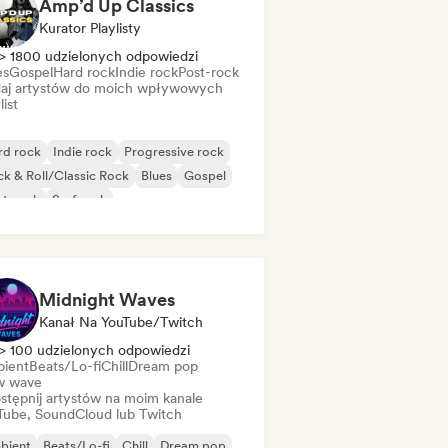
Amp’d Up Classics
Kurator Playlisty
> 1800 udzielonych odpowiedzi
es
Gospel
Hard rock
Indie rock
Post-rock
aj artystów do moich wpływowych
list
rd rock
Indie rock
Progressive rock
k & Roll/Classic Rock
Blues
Gospel
st-rock
Surf rock
Midnight Waves
Kanał Na YouTube/Twitch
> 100 udzielonych odpowiedzi
ient
Beats/Lo-fi
Chill
Dream pop
 wave
stępnij artystów na moim kanale
Tube, SoundCloud lub Twitch
bient
Beats/Lo-fi
Chill
Dream pop