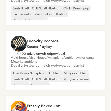
Dodaj artystów do moich wpływowych playlist
Beats/Lo-fi
Chill/Lo-fi Hip-Hop
Chill
Dream pop
Electro swing
Jazz fusion
Hip-hop
Hip-hop instrumentalny
Groovity Records
Kurator Playlisty
> 400 udzielonych odpowiedzi
Acid house
Afro House/Amapiano
Ambient
Americana
Muzyka ambient
Dodaj artystów do moich wpływowych playlist
Afro House/Amapiano
Ambient
Muzyka ambient
Beats/Lo-fi
Chill/Lo-fi Hip-Hop
Muzyka taneczna
Dance pop
Deep house
Freshly Baked Lofi