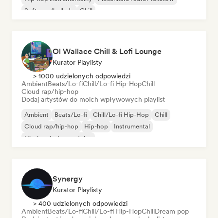
Soft pop/ballada
Chill
Ol Wallace Chill & Lofi Lounge
Kurator Playlisty
> 1000 udzielonych odpowiedzi
Ambient
Beats/Lo-fi
Chill/Lo-fi Hip-Hop
Chill
Cloud rap/hip-hop
Dodaj artystów do moich wpływowych playlist
Ambient
Beats/Lo-fi
Chill/Lo-fi Hip-Hop
Chill
Cloud rap/hip-hop
Hip-hop
Instrumental
Hip-hop instrumentalny
Synergy
Kurator Playlisty
> 400 udzielonych odpowiedzi
Ambient
Beats/Lo-fi
Chill/Lo-fi Hip-Hop
Chill
Dream pop