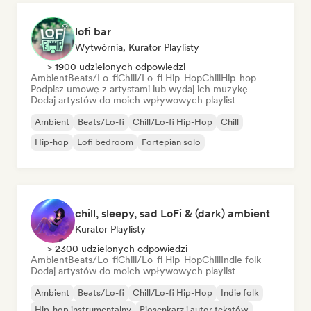
lofi bar
Wytwórnia, Kurator Playlisty
> 1900 udzielonych odpowiedzi
Ambient
Beats/Lo-fi
Chill/Lo-fi Hip-Hop
Chill
Hip-hop
Podpisz umowę z artystami lub wydaj ich muzykę
Dodaj artystów do moich wpływowych playlist
Ambient
Beats/Lo-fi
Chill/Lo-fi Hip-Hop
Chill
Hip-hop
Lofi bedroom
Fortepian solo
chill, sleepy, sad LoFi & (dark) ambient
Kurator Playlisty
> 2300 udzielonych odpowiedzi
Ambient
Beats/Lo-fi
Chill/Lo-fi Hip-Hop
Chill
Indie folk
Dodaj artystów do moich wpływowych playlist
Ambient
Beats/Lo-fi
Chill/Lo-fi Hip-Hop
Indie folk
Hip-hop instrumentalny
Piosenkarz i autor tekstów