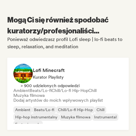
Mogą Ci się również spodobać
kuratorzy/profesjonaliści...
Ponieważ odwiedzasz profil Lofi sleep | lo-fi beats to
sleep, relaxation, and meditation
Lofi Minecraft
Kurator Playlisty
> 900 udzielonych odpowiedzi
Ambient
Beats/Lo-fi
Chill/Lo-fi Hip-Hop
Chill
Muzyka filmowa
Dodaj artystów do moich wpływowych playlist
Ambient
Beats/Lo-fi
Chill/Lo-fi Hip-Hop
Chill
Hip-hop instrumentalny
Muzyka filmowa
Instrumental
Fortepian solo