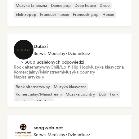
Muzyka taneczna
Dance pop
Deep house
Disco
Elektropop
Francuski house
Francuski pop
House
Dulaxi
Serwis Medialny/Dziennikarz
> 3000 udzielonych odpowiedzi
Rock alternatywny
Chill/Lo-fi Hip-Hop
Muzyka klasyczna
Komercjalny/Mainstream
Muzyka country
Napisz artykuły
Rock alternatywny
Muzyka klasyczna
Komercjalny/Mainstream
Muzyka country
Dub
Funk
Hardcore
Hip-hop
songweb.net
Serwis Medialny/Dziennikarz