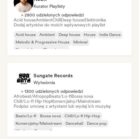
Kurator Playlisty
> 2800 udzielonych odpowiedzi
Acid house
Ambient
Chill
Deep house
Elektronika
Dodaj artystów do moich wpływowych playlist
Acid house
Ambient
Deep house
House
Indie Dance
Melodic & Progressive House
Minimal
Organic house/Downtempo
Sungate Records
Wytwórnia
> 1300 udzielonych odpowiedzi
Afrobeat/Afropop
Beats/Lo-fi
Bossa nova
Chill/Lo-fi Hip-Hop
Komercjalny/Mainstream
Podpisz umowę z artystami lub wydaj ich muzykę
Beats/Lo-fi
Bossa nova
Chill/Lo-fi Hip-Hop
Komercjalny/Mainstream
Dancehall
Dance pop
Hip-hop
Pop-soul