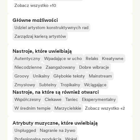
Zobacz wszystko +10
Główne możliwości
Udziel artystom konstruktywnych rad
Zarządzaj karierą artystów
Nastroje, które uwielbiają
Autentyczny
Wpadające w ucho
Relaks
Kreatywne
Niecodzienne
Zaangażowany
Dobre wibracje
Groovy
Unikalny
Głębokie teksty
Mainstream
Zmysłowy
Subtelny
Tropikalny
Wciągające
Nastroje, na które są również otwarci
Współczesny
Ciekawe
Taniec
Eksperymentalny
W średnim tempie
Marzycielskie
Zobacz wszystko +2
Atrybuty muzyczne, które uwielbiają
Unplugged
Nagranie na żywo
Profesjonalna produkcja
Wokal