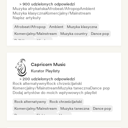
> 900 udzielonych odpowiedzi
Muzyka afrykańska
Afrobeat/Afropop
Ambient
Muzyka klasyczna
Komercjalny/Mainstream
Napisz artykuły
Afrobeat/Afropop
Ambient
Muzyka klasyczna
Komercjalny/Mainstream
Muzyka country
Dance pop
Drill/Jersey
Hip-hop
Capricorn Music
Kurator Playlisty
> 200 udzielonych odpowiedzi
Rock alternatywny
Rock chrześcijański
Komercjalny/Mainstream
Muzyka taneczna
Dance pop
Dodaj artystów do moich wpływowych playlist
Rock alternatywny
Rock chrześcijański
Komercjalny/Mainstream
Muzyka taneczna
Dance pop
Dream pop
Elektropop
House