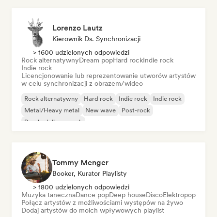
Lorenzo Lautz
Kierownik Ds. Synchronizacji
> 1600 udzielonych odpowiedzi
Rock alternatywny
Dream pop
Hard rock
Indie rock
Indie rock
Licencjonowanie lub reprezentowanie utworów artystów
w celu synchronizacji z obrazem/wideo
Rock alternatywny
Hard rock
Indie rock
Indie rock
Metal/Heavy metal
New wave
Post-rock
Psychedeliczny rock
Tommy Menger
Booker, Kurator Playlisty
> 1800 udzielonych odpowiedzi
Muzyka taneczna
Dance pop
Deep house
Disco
Elektropop
Połącz artystów z możliwościami występów na żywo
Dodaj artystów do moich wpływowych playlist