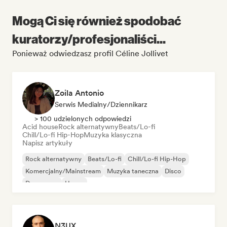
Mogą Ci się również spodobać
kuratorzy/profesjonaliści...
Ponieważ odwiedzasz profil Céline Jollivet
Zoila Antonio
Serwis Medialny/Dziennikarz
> 100 udzielonych odpowiedzi
Acid house
Rock alternatywny
Beats/Lo-fi
Chill/Lo-fi Hip-Hop
Muzyka klasyczna
Napisz artykuły
Rock alternatywny
Beats/Lo-fi
Chill/Lo-fi Hip-Hop
Komercjalny/Mainstream
Muzyka taneczna
Disco
Dream pop
House
N3UX