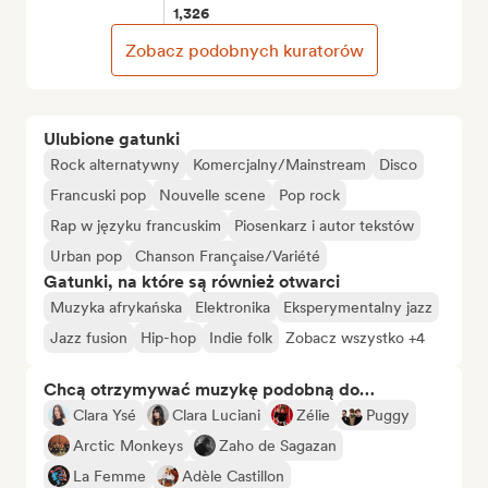
1,326
Zobacz podobnych kuratorów
Ulubione gatunki
Rock alternatywny
Komercjalny/Mainstream
Disco
Francuski pop
Nouvelle scene
Pop rock
Rap w języku francuskim
Piosenkarz i autor tekstów
Urban pop
Chanson Française/Variété
Gatunki, na które są również otwarci
Muzyka afrykańska
Elektronika
Eksperymentalny jazz
Jazz fusion
Hip-hop
Indie folk
Zobacz wszystko +4
Chcą otrzymywać muzykę podobną do…
Clara Ysé
Clara Luciani
Zélie
Puggy
Arctic Monkeys
Zaho de Sagazan
La Femme
Adèle Castillon