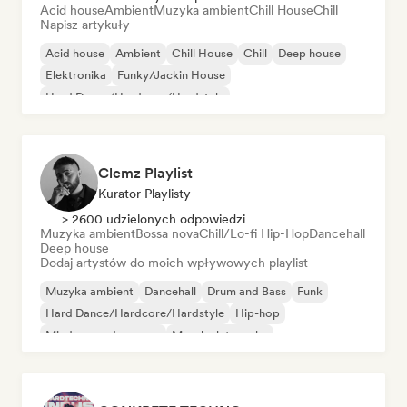
Acid house
Ambient
Muzyka ambient
Chill House
Chill
Napisz artykuły
Acid house
Ambient
Chill House
Chill
Deep house
Elektronika
Funky/Jackin House
Hard Dance/Hardcore/Hardstyle
Clemz Playlist
Kurator Playlisty
> 2600 udzielonych odpowiedzi
Muzyka ambient
Bossa nova
Chill/Lo-fi Hip-Hop
Dancehall
Deep house
Dodaj artystów do moich wpływowych playlist
Muzyka ambient
Dancehall
Drum and Bass
Funk
Hard Dance/Hardcore/Hardstyle
Hip-hop
Międzynarodowy rap
Muzyka latynoska