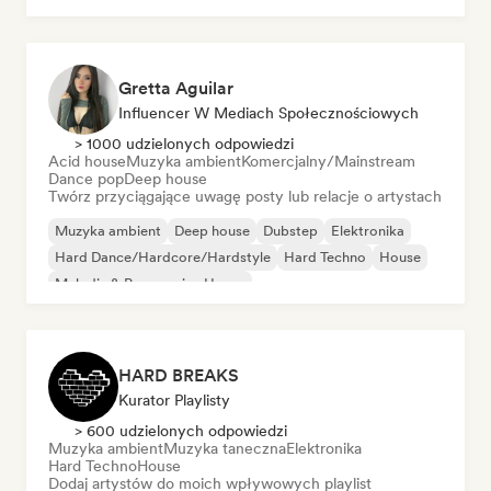
Gretta Aguilar
Influencer W Mediach Społecznościowych
> 1000 udzielonych odpowiedzi
Acid house
Muzyka ambient
Komercjalny/Mainstream
Dance pop
Deep house
Twórz przyciągające uwagę posty lub relacje o artystach
Muzyka ambient
Deep house
Dubstep
Elektronika
Hard Dance/Hardcore/Hardstyle
Hard Techno
House
Melodic & Progressive House
HARD BREAKS
Kurator Playlisty
> 600 udzielonych odpowiedzi
Muzyka ambient
Muzyka taneczna
Elektronika
Hard Techno
House
Dodaj artystów do moich wpływowych playlist