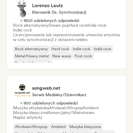
Lorenzo Lautz
Kierownik Ds. Synchronizacji
> 1600 udzielonych odpowiedzi
Rock alternatywny
Dream pop
Hard rock
Indie rock
Indie rock
Licencjonowanie lub reprezentowanie utworów artystów
w celu synchronizacji z obrazem/wideo
Rock alternatywny
Hard rock
Indie rock
Indie rock
Metal/Heavy metal
New wave
Post-rock
Psychedeliczny rock
songweb.net
Serwis Medialny/Dziennikarz
> 900 udzielonych odpowiedzi
Muzyka afrykańska
Afrobeat/Afropop
Ambient
Muzyka klasyczna
Komercjalny/Mainstream
Napisz artykuły
Afrobeat/Afropop
Ambient
Muzyka klasyczna