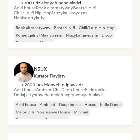
> 100 udzielonych odpowiedzi
Acid house
Rock alternatywny
Beats/Lo-fi
Chill/Lo-fi Hip-Hop
Muzyka klasyczna
Napisz artykuły
Rock alternatywny
Beats/Lo-fi
Chill/Lo-fi Hip-Hop
Komercjalny/Mainstream
Muzyka taneczna
Disco
Dream pop
House
N3UX
Kurator Playlisty
> 2800 udzielonych odpowiedzi
Acid house
Ambient
Chill
Deep house
Elektronika
Dodaj artystów do moich wpływowych playlist
Acid house
Ambient
Deep house
House
Indie Dance
Melodic & Progressive House
Minimal
Organic house/Downtempo