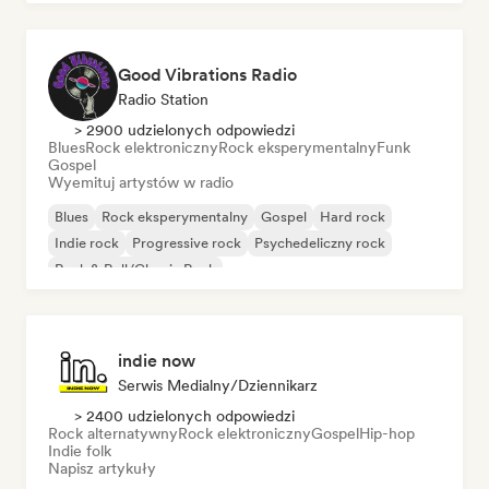
Good Vibrations Radio
Radio Station
> 2900 udzielonych odpowiedzi
Blues
Rock elektroniczny
Rock eksperymentalny
Funk
Gospel
Wyemituj artystów w radio
Blues
Rock eksperymentalny
Gospel
Hard rock
Indie rock
Progressive rock
Psychedeliczny rock
Rock & Roll/Classic Rock
indie now
Serwis Medialny/Dziennikarz
> 2400 udzielonych odpowiedzi
Rock alternatywny
Rock elektroniczny
Gospel
Hip-hop
Indie folk
Napisz artykuły