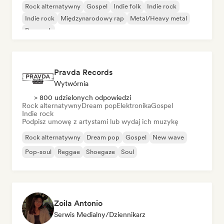
Rock alternatywny
Gospel
Indie folk
Indie rock
Indie rock
Międzynarodowy rap
Metal/Heavy metal
Pop rock
Pravda Records
Wytwórnia
> 800 udzielonych odpowiedzi
Rock alternatywny
Dream pop
Elektronika
Gospel
Indie rock
Podpisz umowę z artystami lub wydaj ich muzykę
Rock alternatywny
Dream pop
Gospel
New wave
Pop-soul
Reggae
Shoegaze
Soul
Zoila Antonio
Serwis Medialny/Dziennikarz