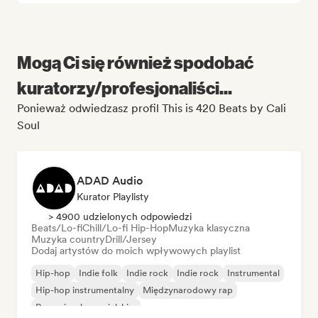
Mogą Ci się również spodobać
kuratorzy/profesjonaliści...
Ponieważ odwiedzasz profil This is 420 Beats by Cali
Soul
ADAD Audio
Kurator Playlisty
> 4900 udzielonych odpowiedzi
Beats/Lo-fi
Chill/Lo-fi Hip-Hop
Muzyka klasyczna
Muzyka country
Drill/Jersey
Dodaj artystów do moich wpływowych playlist
Hip-hop
Indie folk
Indie rock
Indie rock
Instrumental
Hip-hop instrumentalny
Międzynarodowy rap
Rap w języku angielskim