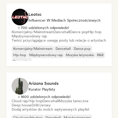
Leotxc
Influencer W Mediach Społecznościowych
> 700 udzielonych odpowiedzi
Komercjalny/Mainstream
Dancehall
Dance pop
Hip-hop
Międzynarodowy rap
Twórz przyciągające uwagę posty lub relacje o artystach
Komercjalny/Mainstream
Dancehall
Dance pop
Hip-hop
Międzynarodowy rap
Muzyka latynoska
R&B
Reggaeton
Arizona Sounds
Kurator Playlisty
> 1600 udzielonych odpowiedzi
Cloud rap/hip-hop
Dancehall
Muzyka taneczna
Deep house
Drill/Jersey
Dodaj artystów do moich wpływowych playlist
Cloud rap/hip-hop
Dancehall
Muzyka taneczna