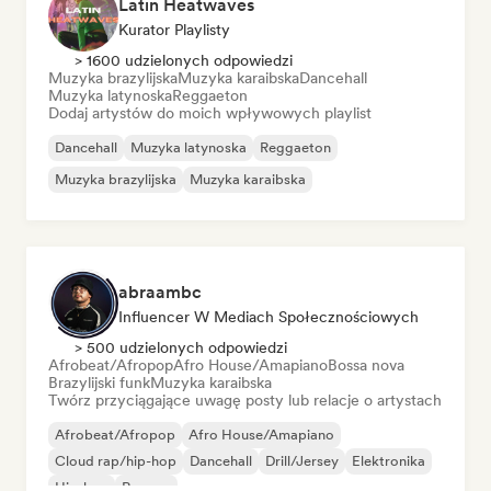
Latin Heatwaves
Kurator Playlisty
> 1600 udzielonych odpowiedzi
Muzyka brazylijska
Muzyka karaibska
Dancehall
Muzyka latynoska
Reggaeton
Dodaj artystów do moich wpływowych playlist
Dancehall
Muzyka latynoska
Reggaeton
Muzyka brazylijska
Muzyka karaibska
abraambc
Influencer W Mediach Społecznościowych
> 500 udzielonych odpowiedzi
Afrobeat/Afropop
Afro House/Amapiano
Bossa nova
Brazylijski funk
Muzyka karaibska
Twórz przyciągające uwagę posty lub relacje o artystach
Afrobeat/Afropop
Afro House/Amapiano
Cloud rap/hip-hop
Dancehall
Drill/Jersey
Elektronika
Hip-hop
Reggae