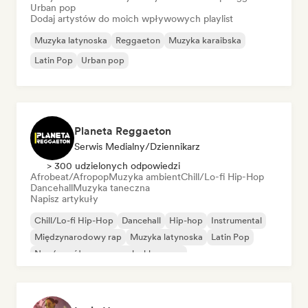
Urban pop
Dodaj artystów do moich wpływowych playlist
Muzyka latynoska
Reggaeton
Muzyka karaibska
Latin Pop
Urban pop
Planeta Reggaeton
Serwis Medialny/Dziennikarz
> 300 udzielonych odpowiedzi
Afrobeat/Afropop
Muzyka ambient
Chill/Lo-fi Hip-Hop
Dancehall
Muzyka taneczna
Napisz artykuły
Chill/Lo-fi Hip-Hop
Dancehall
Hip-hop
Instrumental
Międzynarodowy rap
Muzyka latynoska
Latin Pop
Neo/współczesna muzyka klasyczna