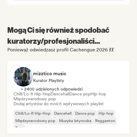
Mogą Ci się również spodobać
kuratorzy/profesjonaliści...
Ponieważ odwiedzasz profil Cachengue 2026 💃💃
mizztico music
Kurator Playlisty
> 2400 udzielonych odpowiedzi
Chill/Lo-fi Hip-Hop
Dancehall
Dance pop
Hip-hop
Międzynarodowy pop
Dodaj artystów do moich wpływowych playlist
Chill/Lo-fi Hip-Hop
Dancehall
Dance pop
Hip-hop
Międzynarodowy pop
Muzyka latynoska
Reggaeton
Trap