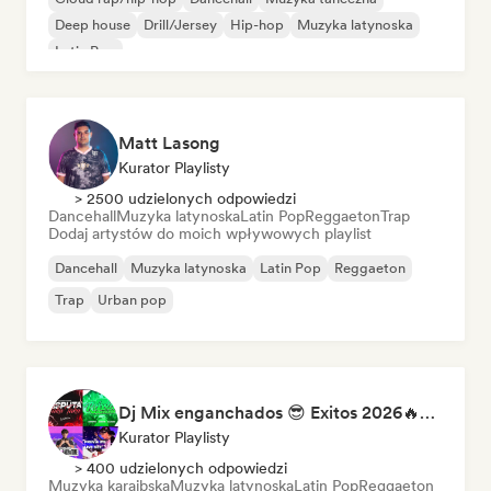
Deep house
Drill/Jersey
Hip-hop
Muzyka latynoska
Latin Pop
Matt Lasong
Kurator Playlisty
> 2500 udzielonych odpowiedzi
Dancehall
Muzyka latynoska
Latin Pop
Reggaeton
Trap
Dodaj artystów do moich wpływowych playlist
Dancehall
Muzyka latynoska
Latin Pop
Reggaeton
Trap
Urban pop
Dj Mix enganchados 😎 Exitos 2026🔥🔥🫦
Kurator Playlisty
> 400 udzielonych odpowiedzi
Muzyka karaibska
Muzyka latynoska
Latin Pop
Reggaeton