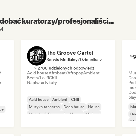
dobać kuratorzy/profesjonaliści...
 M
The Groove Cartel
Serwis Medialny/Dziennikarz
> 2700 udzielonych odpowiedzi
i
Acid house
Afrobeat/Afropop
Ambient
Muz
Beats/Lo-fi
Chill
Dan
h
Napisz artykuły
Pod
muz
Dod
play
Acid house
Ambient
Chill
Muzyka taneczna
Deep house
House
Mu
ce
Melodic & Progressive House
Minimal
De
Mel