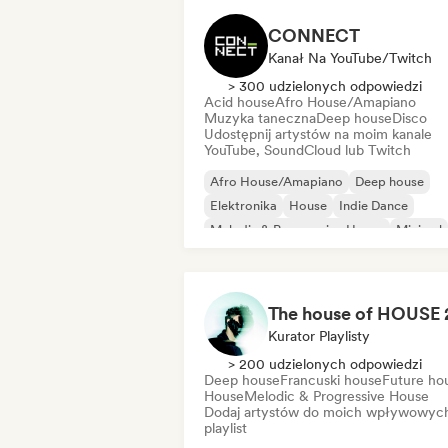
CONNECT
Kanał Na YouTube/Twitch
> 300 udzielonych odpowiedzi
Acid house
Afro House/Amapiano
Muzyka taneczna
Deep house
Disco
Udostępnij artystów na moim kanale
YouTube, SoundCloud lub Twitch
Afro House/Amapiano
Deep house
Elektronika
House
Indie Dance
Melodic & Progressive House
Minimal
Organic house/Downtempo
Kurator Playlisty
> 200 udzielonych odpowiedzi
Deep house
Francuski house
Future ho
House
Melodic & Progressive House
Dodaj artystów do moich wpływowyc
playlist