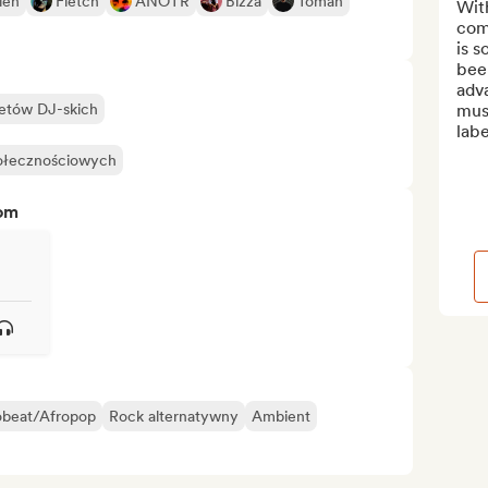
léh
Fletch
ANOTR
Bizza
Toman
With
com
is s
been
adva
setów DJ-skich
mus
labe
połecznościowych
tom
obeat/Afropop
Rock alternatywny
Ambient