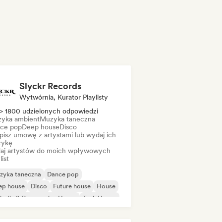
Slyckr Records
Wytwórnia, Kurator Playlisty
> 1800 udzielonych odpowiedzi
yka ambient
Muzyka taneczna
ce pop
Deep house
Disco
pisz umowę z artystami lub wydaj ich
ykę
aj artystów do moich wpływowych
list
zyka taneczna
Dance pop
ep house
Disco
Future house
House
odic & Progressive House
Tech House