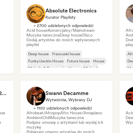
Absolute Electronics
Kurator Playlisty
> 2700 udzielonych odpowiedzi
Acid house
Komercjalny/Mainstream
Afr
Muzyka taneczna
Deep house
Disco
Amb
Dodaj artystów do moich wpływowych
Dod
playlist
play
Deep house
Francuski house
Af
Funky/Jackin House
Future house
House
De
Melodic & Progressive House
Minimal
Mel
Organic house/Downtempo
Or
The house of HOUSE 2026 🏠 (by J.Rooms)
Swann Decamme
Wytwórnia, Wybrany DJ
> 1100 udzielonych odpowiedzi
use
Afrobeat/Afropop
Afro House/Amapiano
Aci
Ambient
Chill
Muzyka taneczna
Dee
h
Podpisz umowę z artystami lub wydaj ich
Wye
muzykę
Pobieram utwory artystów do moich