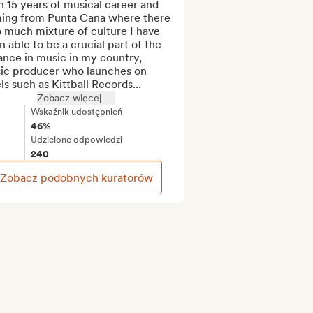
 15 years of musical career and 
ing from Punta Cana where there 
o much mixture of culture I have 
 able to be a crucial part of the 
nce in music in my country, 
ic producer who launches on 
ls such as Kittball Records...
Zobacz więcej
Wskaźnik udostępnień
46%
Udzielone odpowiedzi
240
Zobacz podobnych kuratorów