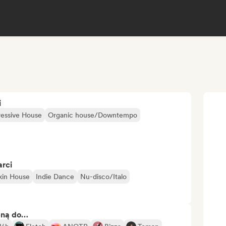
i
ressive House
Organic house/Downtempo
arci
kin House
Indie Dance
Nu-disco/Italo
bną do…