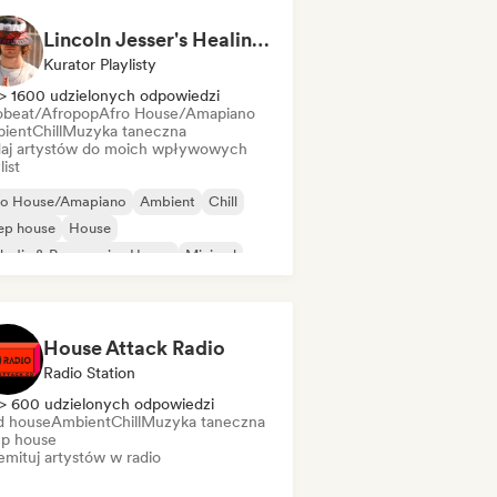
Lincoln Jesser's Healing House Playlist
Kurator Playlisty
> 1600 udzielonych odpowiedzi
obeat/Afropop
Afro House/Amapiano
ient
Chill
Muzyka taneczna
aj artystów do moich wpływowych
list
ro House/Amapiano
Ambient
Chill
ep house
House
odic & Progressive House
Minimal
ganic house/Downtempo
House Attack Radio
Radio Station
> 600 udzielonych odpowiedzi
d house
Ambient
Chill
Muzyka taneczna
p house
mituj artystów w radio