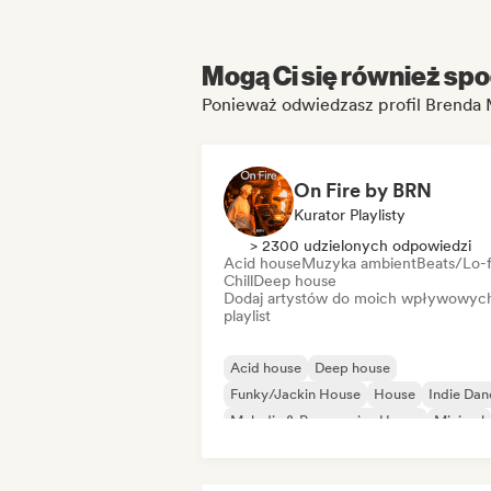
Mogą Ci się również spo
Ponieważ odwiedzasz profil Brenda
On Fire by BRN
Kurator Playlisty
> 2300 udzielonych odpowiedzi
Acid house
Muzyka ambient
Beats/Lo-f
Chill
Deep house
Dodaj artystów do moich wpływowyc
playlist
Acid house
Deep house
Funky/Jackin House
House
Indie Dan
Melodic & Progressive House
Minimal
Tech House