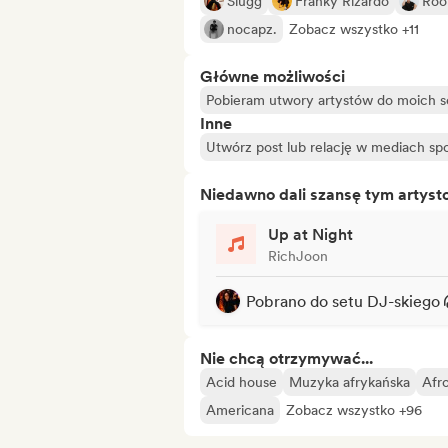
Slugg
Franky Rizardo
Roo
nocapz.
Zobacz wszystko +11
Główne możliwości
Pobieram utwory artystów do moich 
Inne
Utwórz post lub relację w mediach s
Niedawno dali szansę tym artys
Up at Night
RichJoon
Pobrano do setu DJ-skiego
Nie chcą otrzymywać...
Acid house
Muzyka afrykańska
Afr
Americana
Zobacz wszystko +96