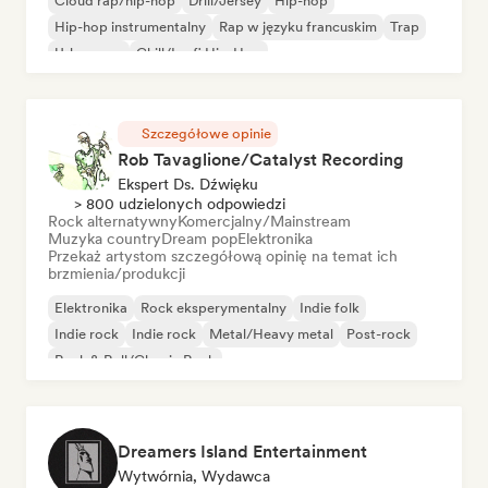
Cloud rap/hip-hop
Drill/Jersey
Hip-hop
Hip-hop instrumentalny
Rap w języku francuskim
Trap
Urban pop
Chill/Lo-fi Hip-Hop
Szczegółowe opinie
Rob Tavaglione/Catalyst Recording
Ekspert Ds. Dźwięku
> 800 udzielonych odpowiedzi
Rock alternatywny
Komercjalny/Mainstream
Muzyka country
Dream pop
Elektronika
Przekaż artystom szczegółową opinię na temat ich
brzmienia/produkcji
Elektronika
Rock eksperymentalny
Indie folk
Indie rock
Indie rock
Metal/Heavy metal
Post-rock
Rock & Roll/Classic Rock
Dreamers Island Entertainment
Wytwórnia, Wydawca