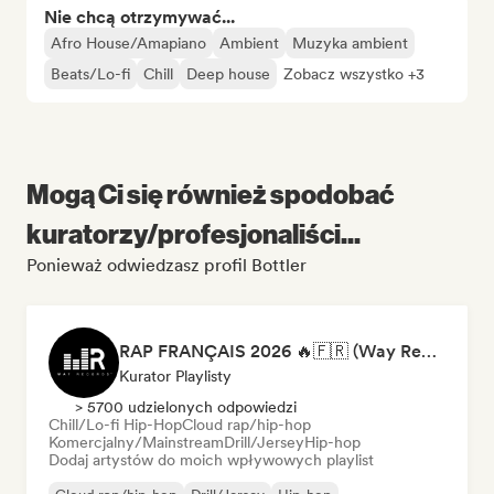
Nie chcą otrzymywać...
Afro House/Amapiano
Ambient
Muzyka ambient
Beats/Lo-fi
Chill
Deep house
Zobacz wszystko +3
Mogą Ci się również spodobać
kuratorzy/profesjonaliści...
Ponieważ odwiedzasz profil Bottler
RAP FRANÇAIS 2026 🔥🇫🇷 (Way Records)
Kurator Playlisty
> 5700 udzielonych odpowiedzi
Chill/Lo-fi Hip-Hop
Cloud rap/hip-hop
Komercjalny/Mainstream
Drill/Jersey
Hip-hop
Dodaj artystów do moich wpływowych playlist