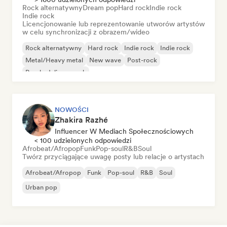
Rock alternatywny
Dream pop
Hard rock
Indie rock
Indie rock
Licencjonowanie lub reprezentowanie utworów artystów
w celu synchronizacji z obrazem/wideo
Rock alternatywny
Hard rock
Indie rock
Indie rock
Metal/Heavy metal
New wave
Post-rock
Psychedeliczny rock
NOWOŚCI
Zhakira Razhé
Influencer W Mediach Społecznościowych
< 100 udzielonych odpowiedzi
Afrobeat/Afropop
Funk
Pop-soul
R&B
Soul
Twórz przyciągające uwagę posty lub relacje o artystach
Afrobeat/Afropop
Funk
Pop-soul
R&B
Soul
Urban pop