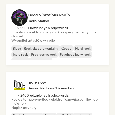
Good Vibrations Radio
Radio Station
> 2900 udzielonych odpowiedzi
Blues
Rock elektroniczny
Rock eksperymentalny
Funk
Gospel
Wyemituj artystów w radio
Blues
Rock eksperymentalny
Gospel
Hard rock
Indie rock
Progressive rock
Psychedeliczny rock
Rock & Roll/Classic Rock
indie now
Serwis Medialny/Dziennikarz
> 2400 udzielonych odpowiedzi
Rock alternatywny
Rock elektroniczny
Gospel
Hip-hop
Indie folk
Napisz artykuły