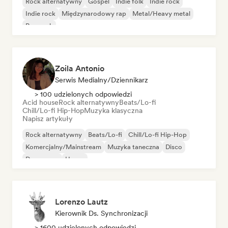
Rock alternatywny
Gospel
Indie folk
Indie rock
Indie rock
Międzynarodowy rap
Metal/Heavy metal
Pop rock
Zoila Antonio
Serwis Medialny/Dziennikarz
> 100 udzielonych odpowiedzi
Acid house
Rock alternatywny
Beats/Lo-fi
Chill/Lo-fi Hip-Hop
Muzyka klasyczna
Napisz artykuły
Rock alternatywny
Beats/Lo-fi
Chill/Lo-fi Hip-Hop
Komercjalny/Mainstream
Muzyka taneczna
Disco
Dream pop
House
Lorenzo Lautz
Kierownik Ds. Synchronizacji
> 1600 udzielonych odpowiedzi