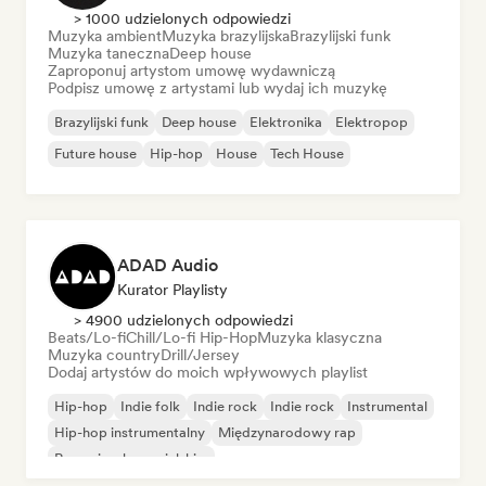
> 1000 udzielonych odpowiedzi
Muzyka ambient
Muzyka brazylijska
Brazylijski funk
Muzyka taneczna
Deep house
Zaproponuj artystom umowę wydawniczą
Podpisz umowę z artystami lub wydaj ich muzykę
Brazylijski funk
Deep house
Elektronika
Elektropop
Future house
Hip-hop
House
Tech House
ADAD Audio
Kurator Playlisty
> 4900 udzielonych odpowiedzi
Beats/Lo-fi
Chill/Lo-fi Hip-Hop
Muzyka klasyczna
Muzyka country
Drill/Jersey
Dodaj artystów do moich wpływowych playlist
Hip-hop
Indie folk
Indie rock
Indie rock
Instrumental
Hip-hop instrumentalny
Międzynarodowy rap
Rap w języku angielskim