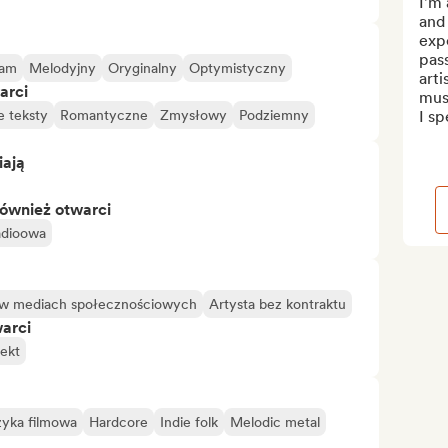
I'm
and 
expe
pass
eam
Melodyjny
Oryginalny
Optymistyczny
arti
arci
musi
e teksty
Romantyczne
Zmysłowy
Podziemny
I sp
iają
również otwarci
adioowa
 w mediach społecznościowych
Artysta bez kontraktu
warci
ekt
yka filmowa
Hardcore
Indie folk
Melodic metal