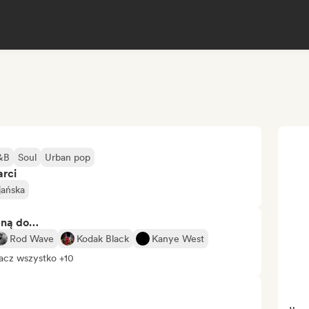
&B
Soul
Urban pop
arci
jańska
bną do…
Rod Wave
Kodak Black
Kanye West
acz wszystko +10