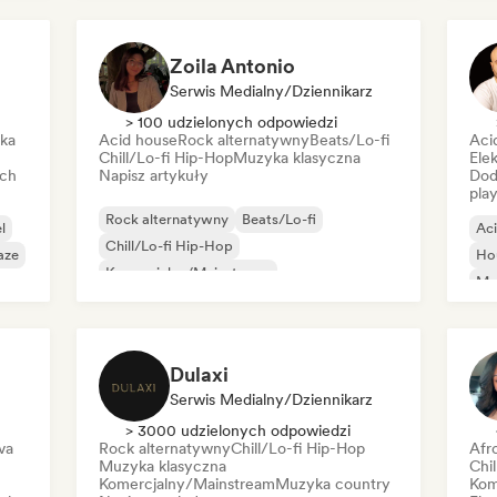
Zoila Antonio
Serwis Medialny/Dziennikarz
> 100 udzielonych odpowiedzi
ika
Acid house
Rock alternatywny
Beats/Lo-fi
Aci
Chill/Lo-fi Hip-Hop
Muzyka klasyczna
Elek
ich
Napisz artykuły
Dod
play
Rock alternatywny
Beats/Lo-fi
l
Ac
Chill/Lo-fi Hip-Hop
aze
Ho
Komercjalny/Mainstream
Mel
Muzyka taneczna
Disco
Dream pop
Or
House
Dulaxi
Serwis Medialny/Dziennikarz
> 3000 udzielonych odpowiedzi
va
Rock alternatywny
Chill/Lo-fi Hip-Hop
Afr
Muzyka klasyczna
Chi
Komercjalny/Mainstream
Muzyka country
Kom