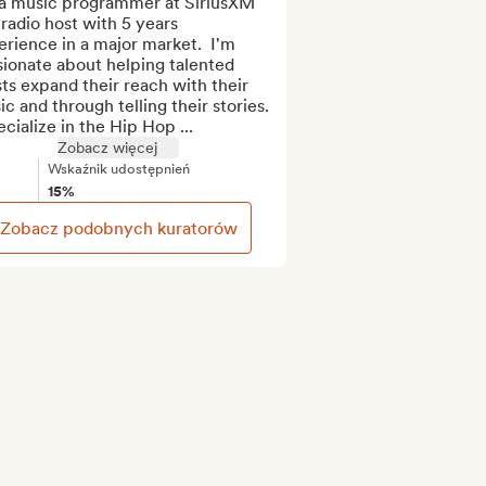
 a music programmer at SiriusXM 
radio host with 5 years 
rience in a major market.  I'm 
ionate about helping talented 
sts expand their reach with their 
c and through telling their stories.  
ecialize in the Hip Hop ...
Zobacz więcej
Wskaźnik udostępnień
15%
Zobacz podobnych kuratorów