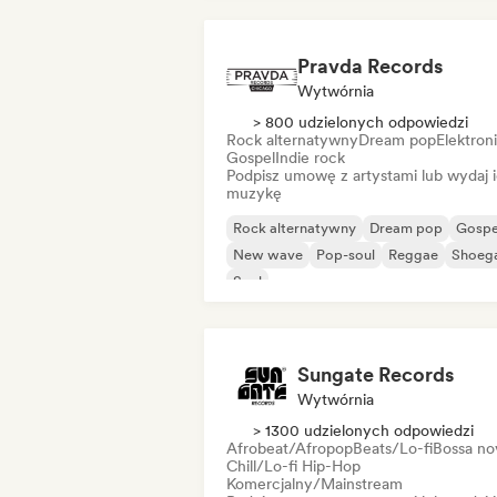
Rap w języku angielskim
Pravda Records
Wytwórnia
> 800 udzielonych odpowiedzi
Rock alternatywny
Dream pop
Elektron
Gospel
Indie rock
Podpisz umowę z artystami lub wydaj 
muzykę
Rock alternatywny
Dream pop
Gospe
New wave
Pop-soul
Reggae
Shoeg
Soul
Sungate Records
Wytwórnia
> 1300 udzielonych odpowiedzi
Afrobeat/Afropop
Beats/Lo-fi
Bossa no
Chill/Lo-fi Hip-Hop
Komercjalny/Mainstream