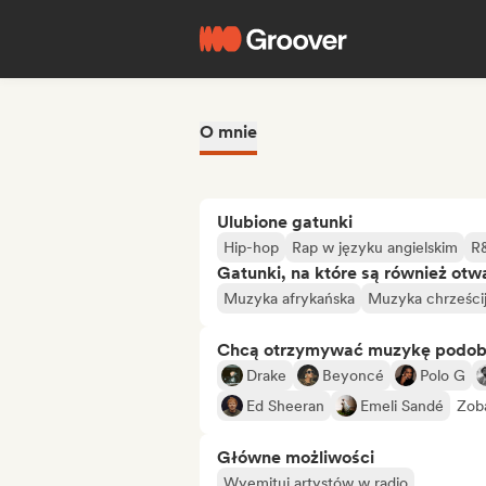
O mnie
Ulubione gatunki
Hip-hop
Rap w języku angielskim
R
Gatunki, na które są również otw
Muzyka afrykańska
Muzyka chrześci
Chcą otrzymywać muzykę podo
Drake
Beyoncé
Polo G
Ed Sheeran
Emeli Sandé
Zob
Główne możliwości
Wyemituj artystów w radio