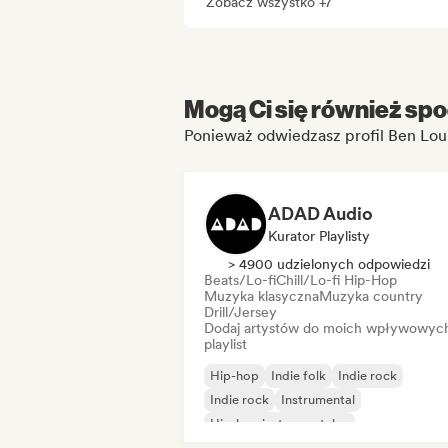
Zobacz wszystko +7
Mogą Ci się również spo
Ponieważ odwiedzasz profil Ben Lou
ADAD Audio
Kurator Playlisty
> 4900 udzielonych odpowiedzi
Beats/Lo-fi
Chill/Lo-fi Hip-Hop
Muzyka klasyczna
Muzyka country
Drill/Jersey
Dodaj artystów do moich wpływowyc
playlist
Hip-hop
Indie folk
Indie rock
Indie rock
Instrumental
Hip-hop instrumentalny
Międzynarodowy rap