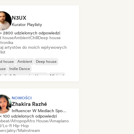
N3UX
Kurator Playlisty
> 2800 udzielonych odpowiedzi
d house
Ambient
Chill
Deep house
tronika
aj artystów do moich wpływowych
list
id house
Ambient
Deep house
use
Indie Dance
odic & Progressive House
Minimal
ganic house/Downtempo
NOWOŚCI
Zhakira Razhé
Influencer W Mediach Społecznościowych
< 100 udzielonych odpowiedzi
obeat/Afropop
Afro House/Amapiano
ll/Lo-fi Hip-Hop
ercjalny/Mainstream