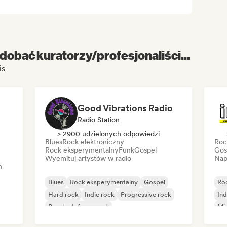
dobać kuratorzy/profesjonaliści...
is
Good Vibrations Radio
Radio Station
> 2900 udzielonych odpowiedzi
Blues
Rock elektroniczny
Roc
Rock eksperymentalny
Funk
Gospel
Gos
Wyemituj artystów w radio
Nap
h
Blues
Rock eksperymentalny
Gospel
Ro
Hard rock
Indie rock
Progressive rock
Ind
Psychedeliczny rock
Mi
Rock & Roll/Classic Rock
Po