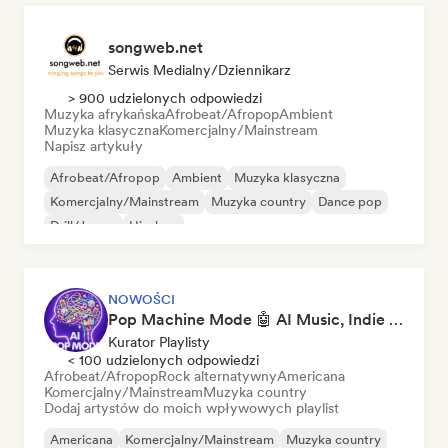
songweb.net
Serwis Medialny/Dziennikarz
> 900 udzielonych odpowiedzi
Muzyka afrykańska
Afrobeat/Afropop
Ambient
Muzyka klasyczna
Komercjalny/Mainstream
Napisz artykuły
Afrobeat/Afropop
Ambient
Muzyka klasyczna
Komercjalny/Mainstream
Muzyka country
Dance pop
Drill/Jersey
Hip-hop
NOWOŚCI
Pop Machine Mode 🤖 AI Music, Indie Pop & Dream Pop
Kurator Playlisty
< 100 udzielonych odpowiedzi
Afrobeat/Afropop
Rock alternatywny
Americana
Komercjalny/Mainstream
Muzyka country
Dodaj artystów do moich wpływowych playlist
Americana
Komercjalny/Mainstream
Muzyka country