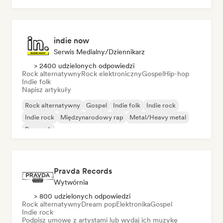
indie now
Serwis Medialny/Dziennikarz
> 2400 udzielonych odpowiedzi
Rock alternatywny
Rock elektroniczny
Gospel
Hip-hop
Indie folk
Napisz artykuły
Rock alternatywny
Gospel
Indie folk
Indie rock
Indie rock
Międzynarodowy rap
Metal/Heavy metal
Pop rock
Pravda Records
Wytwórnia
> 800 udzielonych odpowiedzi
Rock alternatywny
Dream pop
Elektronika
Gospel
Indie rock
Podpisz umowę z artystami lub wydaj ich muzykę