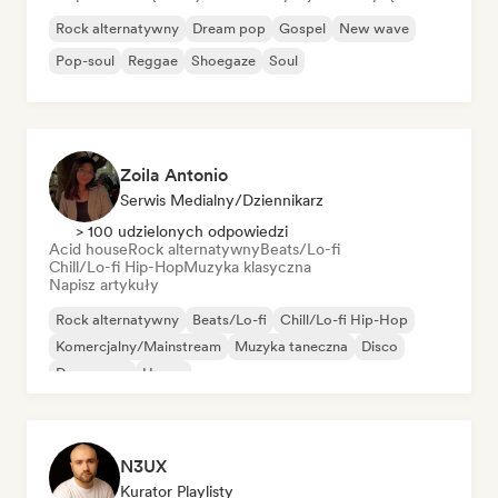
Rock alternatywny
Dream pop
Gospel
New wave
Pop-soul
Reggae
Shoegaze
Soul
Zoila Antonio
Serwis Medialny/Dziennikarz
> 100 udzielonych odpowiedzi
Acid house
Rock alternatywny
Beats/Lo-fi
Chill/Lo-fi Hip-Hop
Muzyka klasyczna
Napisz artykuły
Rock alternatywny
Beats/Lo-fi
Chill/Lo-fi Hip-Hop
Komercjalny/Mainstream
Muzyka taneczna
Disco
Dream pop
House
N3UX
Kurator Playlisty