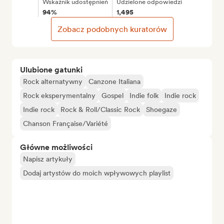
Wskaźnik udostępnień
Udzielone odpowiedzi
94%
1,495
Zobacz podobnych kuratorów
Ulubione gatunki
Rock alternatywny
Canzone Italiana
Rock eksperymentalny
Gospel
Indie folk
Indie rock
Indie rock
Rock & Roll/Classic Rock
Shoegaze
Chanson Française/Variété
Główne możliwości
Napisz artykuły
Dodaj artystów do moich wpływowych playlist