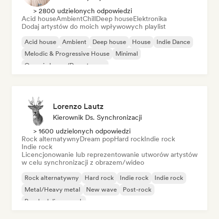
> 2800 udzielonych odpowiedzi
Acid house
Ambient
Chill
Deep house
Elektronika
Dodaj artystów do moich wpływowych playlist
Acid house
Ambient
Deep house
House
Indie Dance
Melodic & Progressive House
Minimal
Organic house/Downtempo
Lorenzo Lautz
Kierownik Ds. Synchronizacji
> 1600 udzielonych odpowiedzi
Rock alternatywny
Dream pop
Hard rock
Indie rock
Indie rock
Licencjonowanie lub reprezentowanie utworów artystów
w celu synchronizacji z obrazem/wideo
Rock alternatywny
Hard rock
Indie rock
Indie rock
Metal/Heavy metal
New wave
Post-rock
Psychedeliczny rock