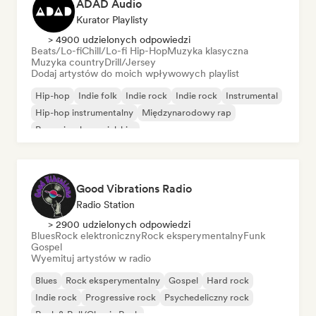
ADAD Audio
Kurator Playlisty
> 4900 udzielonych odpowiedzi
Beats/Lo-fi
Chill/Lo-fi Hip-Hop
Muzyka klasyczna
Muzyka country
Drill/Jersey
Dodaj artystów do moich wpływowych playlist
Hip-hop
Indie folk
Indie rock
Indie rock
Instrumental
Hip-hop instrumentalny
Międzynarodowy rap
Rap w języku angielskim
Good Vibrations Radio
Radio Station
> 2900 udzielonych odpowiedzi
Blues
Rock elektroniczny
Rock eksperymentalny
Funk
Gospel
Wyemituj artystów w radio
Blues
Rock eksperymentalny
Gospel
Hard rock
Indie rock
Progressive rock
Psychedeliczny rock
Rock & Roll/Classic Rock