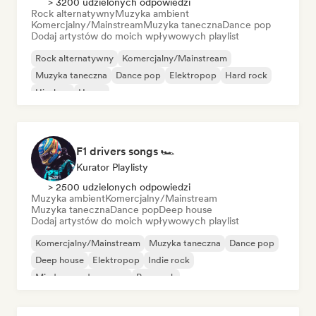
> 3200 udzielonych odpowiedzi
Rock alternatywny
Muzyka ambient
Komercjalny/Mainstream
Muzyka taneczna
Dance pop
Dodaj artystów do moich wpływowych playlist
Rock alternatywny
Komercjalny/Mainstream
Muzyka taneczna
Dance pop
Elektropop
Hard rock
Hip-hop
House
F1 drivers songs 🏎️
Kurator Playlisty
> 2500 udzielonych odpowiedzi
Muzyka ambient
Komercjalny/Mainstream
Muzyka taneczna
Dance pop
Deep house
Dodaj artystów do moich wpływowych playlist
Komercjalny/Mainstream
Muzyka taneczna
Dance pop
Deep house
Elektropop
Indie rock
Międzynarodowy pop
Pop punk