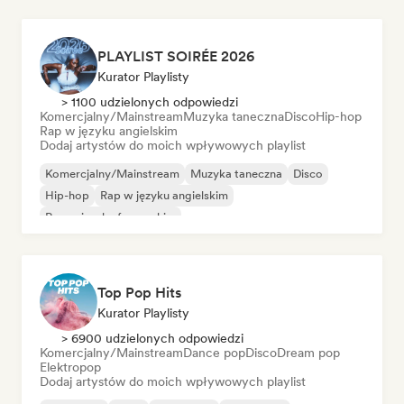
PLAYLIST SOIRÉE 2026
Kurator Playlisty
> 1100 udzielonych odpowiedzi
Komercjalny/Mainstream
Muzyka taneczna
Disco
Hip-hop
Rap w języku angielskim
Dodaj artystów do moich wpływowych playlist
Komercjalny/Mainstream
Muzyka taneczna
Disco
Hip-hop
Rap w języku angielskim
Rap w języku francuskim
Top Pop Hits
Kurator Playlisty
> 6900 udzielonych odpowiedzi
Komercjalny/Mainstream
Dance pop
Disco
Dream pop
Elektropop
Dodaj artystów do moich wpływowych playlist