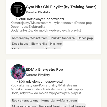
Gym Hits Girl Playlist (by Training Beats)
Kurator Playlisty
> 2100 udzielonych odpowiedzi
Komercjalny/Mainstream
Muzyka taneczna
Dance pop
Deep house
Elektronika
Dodaj artystów do moich wpływowych playlist
Komercjalny/Mainstream
Muzyka taneczna
Dance pop
Deep house
Elektronika
Hip-hop
Międzynarodowy pop
Latin Pop
EDM x Energetic Pop
Kurator Playlisty
> 800 udzielonych odpowiedzi
Rock alternatywny
Komercjalny/Mainstream
Muzyka taneczna
Rock elektroniczny
Elektropop
Dodaj artystów do moich wpływowych playlist
Rock alternatywny
Komercjalny/Mainstream
Muzyka taneczna
Rock elektroniczny
Elektropop