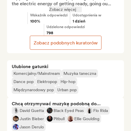
the electric energy of getting ready, going ou...
Zobacz więcej
Wskaźnik odpowiedzi
Udostępnienia w
100%
1 dzień
Udzielone odpowiedzi
798
Zobacz podobnych kuratorów
Ulubione gatunki
Komercjalny/Mainstream
Muzyka taneczna
Dance pop
Elektropop
Hip-hop
Międzynarodowy pop
Urban pop
Chcą otrzymywać muzykę podobną do…
David Guetta
Black Eyed Peas
Flo Rida
Justin Bieber
Pitbull
Ellie Goulding
Jason Derulo