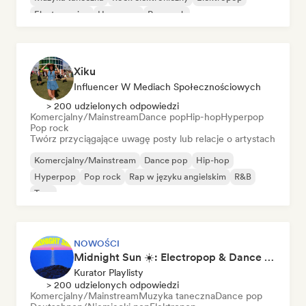
Electro swing
Hyperpop
Pop punk
Xiku
Influencer W Mediach Społecznościowych
> 200 udzielonych odpowiedzi
Komercjalny/Mainstream
Dance pop
Hip-hop
Hyperpop
Pop rock
Twórz przyciągające uwagę posty lub relacje o artystach
Komercjalny/Mainstream
Dance pop
Hip-hop
Hyperpop
Pop rock
Rap w języku angielskim
R&B
Trap
NOWOŚCI
Midnight Sun ☀️: Electropop & Dance Pop
Kurator Playlisty
> 200 udzielonych odpowiedzi
Komercjalny/Mainstream
Muzyka taneczna
Dance pop