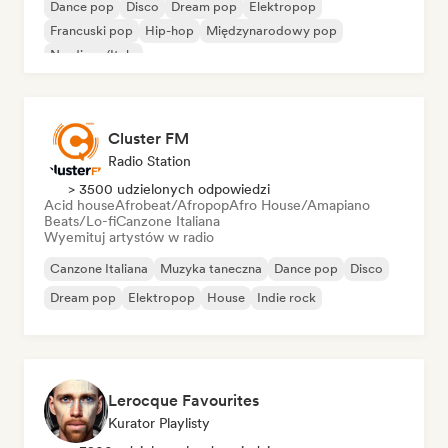
Dance pop
Disco
Dream pop
Elektropop
Francuski pop
Hip-hop
Międzynarodowy pop
Nu-disco/Italo
Cluster FM
Radio Station
> 3500 udzielonych odpowiedzi
Acid house
Afrobeat/Afropop
Afro House/Amapiano
Beats/Lo-fi
Canzone Italiana
Wyemituj artystów w radio
Canzone Italiana
Muzyka taneczna
Dance pop
Disco
Dream pop
Elektropop
House
Indie rock
Lerocque Favourites
Kurator Playlisty