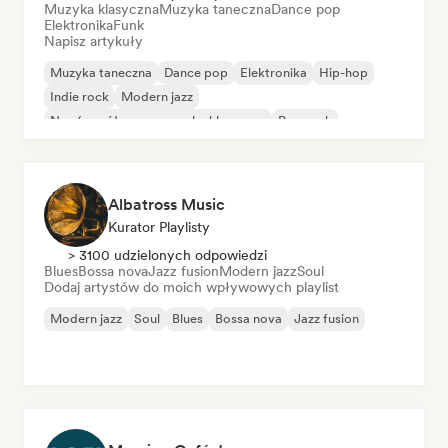
Muzyka klasyczna
Muzyka taneczna
Dance pop
Elektronika
Funk
Napisz artykuły
Muzyka taneczna
Dance pop
Elektronika
Hip-hop
Indie rock
Modern jazz
Neo/współczesna muzyka klasyczna
Pop rock
Albatross Music
Kurator Playlisty
> 3100 udzielonych odpowiedzi
Blues
Bossa nova
Jazz fusion
Modern jazz
Soul
Dodaj artystów do moich wpływowych playlist
Modern jazz
Soul
Blues
Bossa nova
Jazz fusion