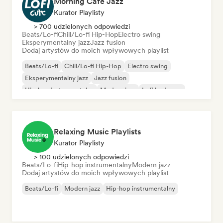
Morning Café Jazz
Kurator Playlisty
> 700 udzielonych odpowiedzi
Beats/Lo-fi
Chill/Lo-fi Hip-Hop
Electro swing
Eksperymentalny jazz
Jazz fusion
Dodaj artystów do moich wpływowych playlist
Beats/Lo-fi
Chill/Lo-fi Hip-Hop
Electro swing
Eksperymentalny jazz
Jazz fusion
Hip-hop instrumentalny
Modern jazz
Lofi bedroom
Relaxing Music Playlists
Kurator Playlisty
> 100 udzielonych odpowiedzi
Beats/Lo-fi
Hip-hop instrumentalny
Modern jazz
Dodaj artystów do moich wpływowych playlist
Beats/Lo-fi
Modern jazz
Hip-hop instrumentalny