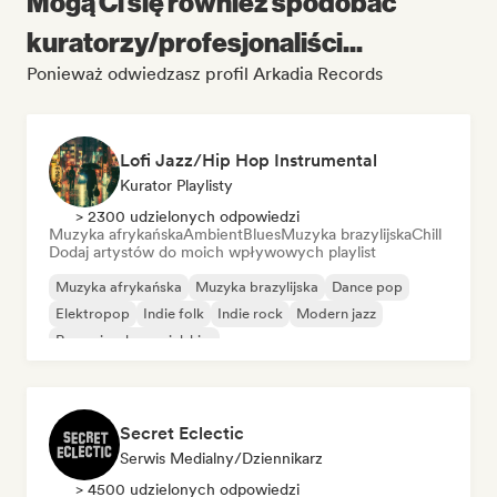
Mogą Ci się również spodobać
kuratorzy/profesjonaliści...
Ponieważ odwiedzasz profil Arkadia Records
Lofi Jazz/Hip Hop Instrumental
Kurator Playlisty
> 2300 udzielonych odpowiedzi
Muzyka afrykańska
Ambient
Blues
Muzyka brazylijska
Chill
Dodaj artystów do moich wpływowych playlist
Muzyka afrykańska
Muzyka brazylijska
Dance pop
Elektropop
Indie folk
Indie rock
Modern jazz
Rap w języku angielskim
Secret Eclectic
Serwis Medialny/Dziennikarz
> 4500 udzielonych odpowiedzi