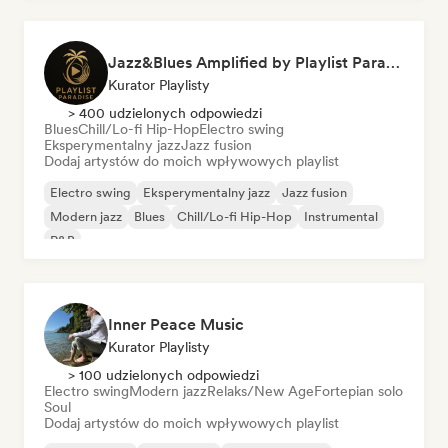
Jazz&Blues Amplified by Playlist Paradise
Kurator Playlisty
> 400 udzielonych odpowiedzi
Blues
Chill/Lo-fi Hip-Hop
Electro swing
Eksperymentalny jazz
Jazz fusion
Dodaj artystów do moich wpływowych playlist
Electro swing
Eksperymentalny jazz
Jazz fusion
Modern jazz
Blues
Chill/Lo-fi Hip-Hop
Instrumental
R&B
Inner Peace Music
Kurator Playlisty
> 100 udzielonych odpowiedzi
Electro swing
Modern jazz
Relaks/New Age
Fortepian solo
Soul
Dodaj artystów do moich wpływowych playlist