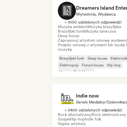
Wytwórnia, Wydawca
> 1000 udzielonych odpowiedzi
Muzyka ambient
Muzyka brazylijska
Brazylijski funk
Muzyka taneczna
Deep house
Zaproponuj artystom umowę wydawni
Podpisz umowę z artystami lub wydaj 
muzykę
Brazylijski funk
Deep house
Elektroni
Elektropop
Future house
Hip-hop
House
Tech House
indie now
Serwis Medialny/Dziennikar
> 2400 udzielonych odpowiedzi
Rock alternatywny
Rock elektroniczny
Gospel
Hip-hop
Indie folk
Napisz artykuły