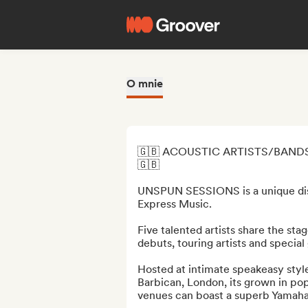
O mnie
🇬🇧 ACOUSTIC ARTISTS/BANDS
🇬🇧

UNSPUN SESSIONS is a unique dis
Express Music. 

Five talented artists share the sta
debuts, touring artists and special 
Hosted at intimate speakeasy style
Barbican, London, its grown in pop
venues can boast a superb Yamaha 