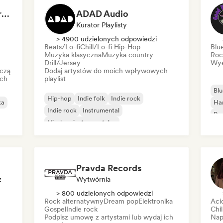
Dreamers Island Entertainment
ADAD Audio
Kurator Playlisty
> 4900 udzielonych odpowiedzi
Beats/Lo-fi
Chill/Lo-fi Hip-Hop
Blu
Muzyka klasyczna
Muzyka country
Roc
Drill/Jersey
Wye
czą
Dodaj artystów do moich wpływowych
ich
playlist
Blu
Hip-hop
Indie folk
Indie rock
ka
Ha
Indie rock
Instrumental
Psy
Hip-hop instrumentalny
Roc
Międzynarodowy rap
Rap w języku angielskim
Pravda Records
z
Wytwórnia
> 800 udzielonych odpowiedzi
Rock alternatywny
Dream pop
Elektronika
Aci
Gospel
Indie rock
Chi
Podpisz umowę z artystami lub wydaj ich
Nap