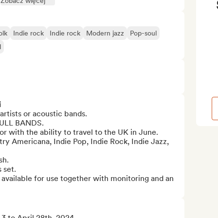
Zobacz więcej
olk
Indie rock
Indie rock
Modern jazz
Pop-soul
l
i
artists or acoustic bands. 

LL BANDS.

 with the ability to travel to the UK in June.

ry Americana, Indie Pop, Indie Rock, Indie Jazz, 
h.

set.  

s available for use together with monitoring and an 
3 to April 28th, 2024.
