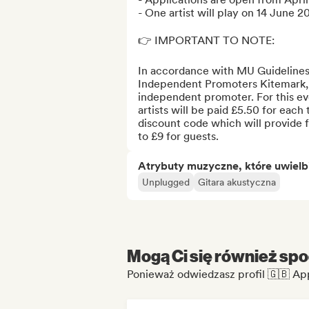
- One artist will play on 14 June 
👉 IMPORTANT TO NOTE:

In accordance with MU Guidelines f
Independent Promoters Kitemark,  
independent promoter. For this even
artists will be paid £5.50 for each 
discount code which will provide f
to £9 for guests.
Atrybuty muzyczne, które uwielb
Unplugged
Gitara akustyczna
Mogą Ci się również spo
Ponieważ odwiedzasz profil 🇬🇧 Ap