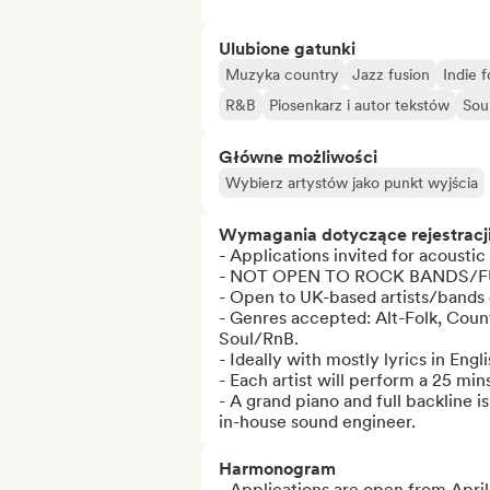
Ulubione gatunki
Muzyka country
Jazz fusion
Indie f
R&B
Piosenkarz i autor tekstów
Sou
Główne możliwości
Wybierz artystów jako punkt wyjścia
Wymagania dotyczące rejestracj
- Applications invited for acoustic 
- NOT OPEN TO ROCK BANDS/FU
- Open to UK-based artists/bands or
- Genres accepted: Alt-Folk, Count
Soul/RnB.

- Ideally with mostly lyrics in Englis
- Each artist will perform a 25 mins 
- A grand piano and full backline i
in-house sound engineer.
Harmonogram
- Applications are open from April 