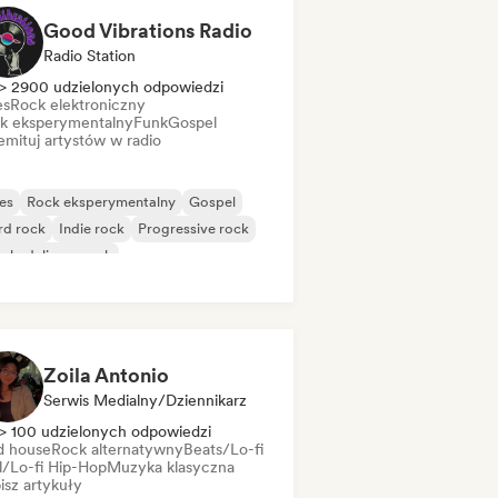
Good Vibrations Radio
Radio Station
> 2900 udzielonych odpowiedzi
es
Rock elektroniczny
k eksperymentalny
Funk
Gospel
mituj artystów w radio
es
Rock eksperymentalny
Gospel
rd rock
Indie rock
Progressive rock
chedeliczny rock
k & Roll/Classic Rock
Zoila Antonio
Serwis Medialny/Dziennikarz
> 100 udzielonych odpowiedzi
d house
Rock alternatywny
Beats/Lo-fi
ll/Lo-fi Hip-Hop
Muzyka klasyczna
isz artykuły