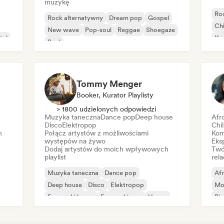
muzykę
Ro
Rock alternatywny
Dream pop
Gospel
Chi
New wave
Pop-soul
Reggae
Shoegaze
tal
Ko
Soul
Mu
Ho
Tommy Menger
Booker, Kurator Playlisty
> 1800 udzielonych odpowiedzi
Muzyka taneczna
Dance pop
Deep house
Afr
Disco
Elektropop
Chi
h
Połącz artystów z możliwościami
Kom
występów na żywo
Eks
Dodaj artystów do moich wpływowych
Twó
playlist
rela
Muzyka taneczna
Dance pop
Af
Deep house
Disco
Elektropop
Mo
Francuski house
Francuski pop
House
Pio