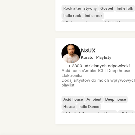
Rock alternatywny
Gospel
Indie folk
Indie rock
Indie rock
Międzynarodowy rap
Metal/Heavy me
Pop rock
N3UX
Kurator Playlisty
> 2800 udzielonych odpowiedzi
Acid house
Ambient
Chill
Deep house
Elektronika
Dodaj artystów do moich wpływowyc
playlist
Acid house
Ambient
Deep house
House
Indie Dance
Melodic & Progressive House
Minimal
Organic house/Downtempo