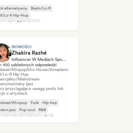
ck alternatywny
Beats/Lo-fi
ll/Lo-fi Hip-Hop
mercjalny/Mainstream
zyka taneczna
Disco
Dream pop
use
NOWOŚCI
Zhakira Razhé
Influencer W Mediach Społecznościowych
< 100 udzielonych odpowiedzi
obeat/Afropop
Afro House/Amapiano
ll/Lo-fi Hip-Hop
ercjalny/Mainstream
perymentalny jazz
rz przyciągające uwagę posty lub
cje o artystach
robeat/Afropop
Funk
Hip-hop
dern jazz
Pop-soul
R&B
senkarz i autor tekstów
Soul