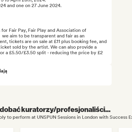
2024 and one on 27 June 2024.

or Fair Pay, Fair Play and Association of 
we aim to be transparent and fair as an 
t, tickets are on sale at £11 plus booking fee, and 
ticket sold by the artist. We can also provide a 
or a £5.50/£3.50 split - reducing the price by £2 
iają
dobać kuratorzy/profesjonaliści...
ply to perform at UNSPUN Sessions in London with Success E